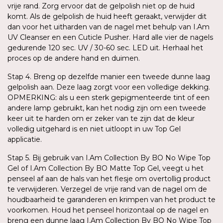
vrije rand. Zorg ervoor dat de gelpolish niet op de huid
komt. Als de gelpolish de huid heeft geraakt, verwijder dit
dan voor het uitharden van de nagel met behulp van I.Am
UV Cleanser en een Cuticle Pusher. Hard alle vier de nagels
gedurende 120 sec. UV / 30-60 sec. LED uit. Herhaal het
proces op de andere hand en duimen.
Stap 4. Breng op dezelfde manier een tweede dunne laag
gelpolish aan. Deze laag zorgt voor een volledige dekking.
OPMERKING: als u een sterk gepigmenteerde tint of een
andere lamp gebruikt, kan het nodig zijn om een tweede
keer uit te harden om er zeker van te zijn dat de kleur
volledig uitgehard is en niet uitloopt in uw Top Gel
applicatie.
Stap 5. Bij gebruik van I.Am Collection By BO No Wipe Top
Gel of I.Am Collection By BO Matte Top Gel, veegt u het
penseel af aan de hals van het flesje om overtollig product
te verwijderen. Verzegel de vrije rand van de nagel om de
houdbaarheid te garanderen en krimpen van het product te
voorkomen. Houd het penseel horizontaal op de nagel en
breng een dunne laag I.Am Collection By BO No Wipe Top