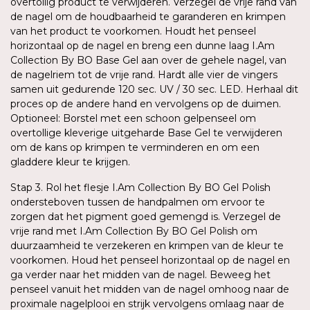
overtollig product te verwijderen. Verzegel de vrije rand van
de nagel om de houdbaarheid te garanderen en krimpen
van het product te voorkomen. Houdt het penseel
horizontaal op de nagel en breng een dunne laag I.Am
Collection By BO Base Gel aan over de gehele nagel, van
de nagelriem tot de vrije rand. Hardt alle vier de vingers
samen uit gedurende 120 sec. UV / 30 sec. LED. Herhaal dit
proces op de andere hand en vervolgens op de duimen.
Optioneel: Borstel met een schoon gelpenseel om
overtollige kleverige uitgeharde Base Gel te verwijderen
om de kans op krimpen te verminderen en om een
gladdere kleur te krijgen.
Stap 3. Rol het flesje I.Am Collection By BO Gel Polish
ondersteboven tussen de handpalmen om ervoor te
zorgen dat het pigment goed gemengd is. Verzegel de
vrije rand met I.Am Collection By BO Gel Polish om
duurzaamheid te verzekeren en krimpen van de kleur te
voorkomen. Houd het penseel horizontaal op de nagel en
ga verder naar het midden van de nagel. Beweeg het
penseel vanuit het midden van de nagel omhoog naar de
proximale nagelplooi en strijk vervolgens omlaag naar de