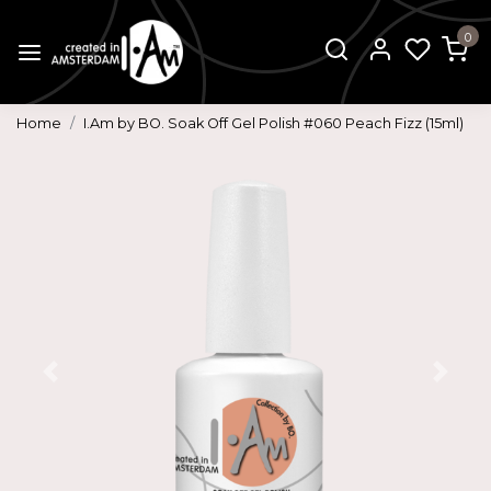
0
Home
I.Am by BO. Soak Off Gel Polish #060 Peach Fizz (15ml)
Vorige
Volg