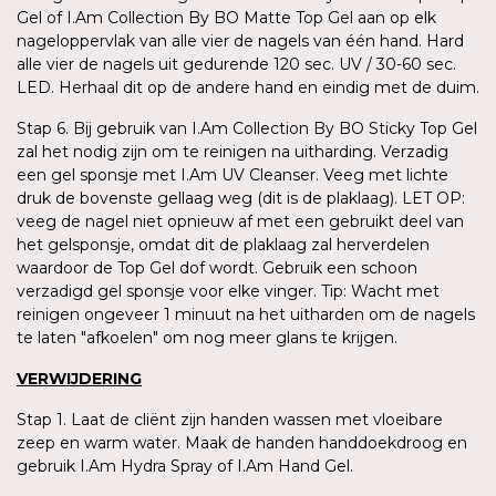
Gel of I.Am Collection By BO Matte Top Gel aan op elk
nageloppervlak van alle vier de nagels van één hand. Hard
alle vier de nagels uit gedurende 120 sec. UV / 30-60 sec.
LED. Herhaal dit op de andere hand en eindig met de duim.
Stap 6. Bij gebruik van I.Am Collection By BO Sticky Top Gel
zal het nodig zijn om te reinigen na uitharding. Verzadig
een gel sponsje met I.Am UV Cleanser. Veeg met lichte
druk de bovenste gellaag weg (dit is de plaklaag). LET OP:
veeg de nagel niet opnieuw af met een gebruikt deel van
het gelsponsje, omdat dit de plaklaag zal herverdelen
waardoor de Top Gel dof wordt. Gebruik een schoon
verzadigd gel sponsje voor elke vinger. Tip: Wacht met
reinigen ongeveer 1 minuut na het uitharden om de nagels
te laten "afkoelen" om nog meer glans te krijgen.
VERWIJDERING
Stap 1. Laat de cliënt zijn handen wassen met vloeibare
zeep en warm water. Maak de handen handdoekdroog en
gebruik I.Am Hydra Spray of I.Am Hand Gel.