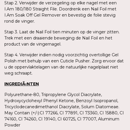
Stap 2. Verwijder de verzegeling op elke nagel met een
I.Am 180/180 Straight File. Doordrenk een Nail Foil met
I.Am Soak Off Gel Remover en bevestig de folie stevig
rond de vinger.
Stap 3. Laat de Nail Foil tien minuten op de vinger zitten.
Trek met een draaiende beweging de Nail Foil en het
product van de vingernagel.
Stap 4. Verwijder indien nodig voorzichtig overtollige Gel
Polish met behulp van een Cuticle Pusher. Zorg ervoor dat
u de oppervlaktelagen van de natuurlijke nagelplaat niet
weg schraapt.
INGREDIÃ‹NTEN
Polyurethane-80, Tripropylene Glycol Diacrylate,
Hydroxycyclohexyl Phenyl Ketone, Benzoyl Isopropanol,
Tricyclodecanedimethanol Diacrylate, Solum Diatomeae.
May Contain (+/-):CI 77266, CI 77891, CI 73360, CI 15880, CI
74160, CI 74260, CI 19140, CI 60725, CI 77007, Aluminum
Powder