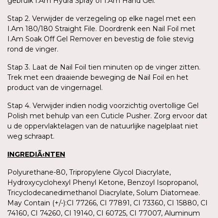
gebruik I.Am Hydra Spray of I.Am Hand Gel.
Stap 2. Verwijder de verzegeling op elke nagel met een
I.Am 180/180 Straight File. Doordrenk een Nail Foil met
I.Am Soak Off Gel Remover en bevestig de folie stevig
rond de vinger.
Stap 3. Laat de Nail Foil tien minuten op de vinger zitten.
Trek met een draaiende beweging de Nail Foil en het
product van de vingernagel.
Stap 4. Verwijder indien nodig voorzichtig overtollige Gel
Polish met behulp van een Cuticle Pusher. Zorg ervoor dat
u de oppervlaktelagen van de natuurlijke nagelplaat niet
weg schraapt.
INGREDIÃ‹NTEN
Polyurethane-80, Tripropylene Glycol Diacrylate,
Hydroxycyclohexyl Phenyl Ketone, Benzoyl Isopropanol,
Tricyclodecanedimethanol Diacrylate, Solum Diatomeae.
May Contain (+/-):CI 77266, CI 77891, CI 73360, CI 15880, CI
74160, CI 74260, CI 19140, CI 60725, CI 77007, Aluminum