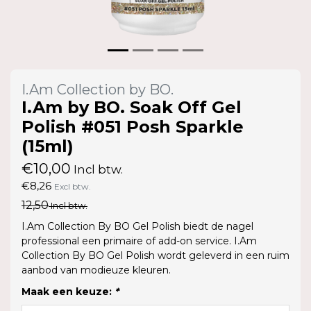
I.Am Collection by BO.
I.Am by BO. Soak Off Gel
Polish #051 Posh Sparkle
(15ml)
€10,00
Incl btw.
€8,26
Excl btw.
12,50
Incl btw.
I.Am Collection By BO Gel Polish biedt de nagel
professional een primaire of add-on service. I.Am
Collection By BO Gel Polish wordt geleverd in een ruim
aanbod van modieuze kleuren.
Maak een keuze:
*