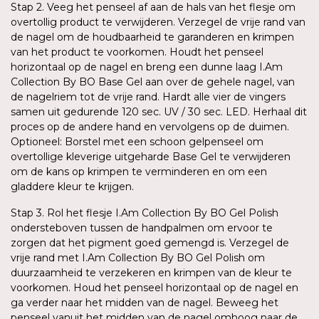
Stap 2. Veeg het penseel af aan de hals van het flesje om
overtollig product te verwijderen. Verzegel de vrije rand van
de nagel om de houdbaarheid te garanderen en krimpen
van het product te voorkomen. Houdt het penseel
horizontaal op de nagel en breng een dunne laag I.Am
Collection By BO Base Gel aan over de gehele nagel, van
de nagelriem tot de vrije rand. Hardt alle vier de vingers
samen uit gedurende 120 sec. UV / 30 sec. LED. Herhaal dit
proces op de andere hand en vervolgens op de duimen.
Optioneel: Borstel met een schoon gelpenseel om
overtollige kleverige uitgeharde Base Gel te verwijderen
om de kans op krimpen te verminderen en om een
gladdere kleur te krijgen.
Stap 3. Rol het flesje I.Am Collection By BO Gel Polish
ondersteboven tussen de handpalmen om ervoor te
zorgen dat het pigment goed gemengd is. Verzegel de
vrije rand met I.Am Collection By BO Gel Polish om
duurzaamheid te verzekeren en krimpen van de kleur te
voorkomen. Houd het penseel horizontaal op de nagel en
ga verder naar het midden van de nagel. Beweeg het
penseel vanuit het midden van de nagel omhoog naar de