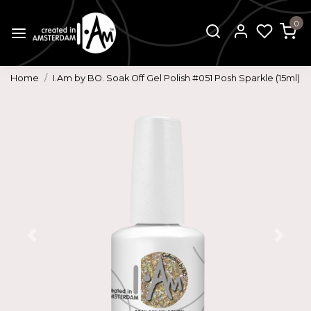
0
Home
I.Am by BO. Soak Off Gel Polish #051 Posh Sparkle (15ml)
Vorige
Volg