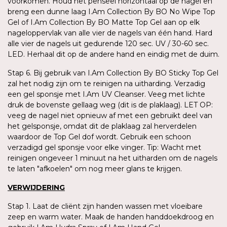
voorkomen. Houd het penseel horizontaal op de nagel en
breng een dunne laag I.Am Collection By BO No Wipe Top
Gel of I.Am Collection By BO Matte Top Gel aan op elk
nageloppervlak van alle vier de nagels van één hand. Hard
alle vier de nagels uit gedurende 120 sec. UV / 30-60 sec.
LED. Herhaal dit op de andere hand en eindig met de duim.
Stap 6. Bij gebruik van I.Am Collection By BO Sticky Top Gel
zal het nodig zijn om te reinigen na uitharding. Verzadig
een gel sponsje met I.Am UV Cleanser. Veeg met lichte
druk de bovenste gellaag weg (dit is de plaklaag). LET OP:
veeg de nagel niet opnieuw af met een gebruikt deel van
het gelsponsje, omdat dit de plaklaag zal herverdelen
waardoor de Top Gel dof wordt. Gebruik een schoon
verzadigd gel sponsje voor elke vinger. Tip: Wacht met
reinigen ongeveer 1 minuut na het uitharden om de nagels
te laten "afkoelen" om nog meer glans te krijgen.
VERWIJDERING
Stap 1. Laat de cliënt zijn handen wassen met vloeibare
zeep en warm water. Maak de handen handdoekdroog en