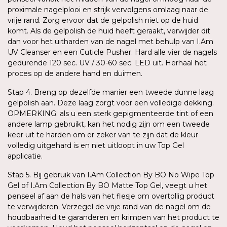
proximale nagelplooi en strijk vervolgens omlaag naar de
vrije rand. Zorg ervoor dat de gelpolish niet op de huid
komt. Als de gelpolish de huid heeft geraakt, verwijder dit
dan voor het uitharden van de nagel met behulp van I.Am
UV Cleanser en een Cuticle Pusher. Hard alle vier de nagels
gedurende 120 sec. UV / 30-60 sec. LED uit. Herhaal het
proces op de andere hand en duimen.
Stap 4. Breng op dezelfde manier een tweede dunne laag
gelpolish aan. Deze laag zorgt voor een volledige dekking.
OPMERKING: als u een sterk gepigmenteerde tint of een
andere lamp gebruikt, kan het nodig zijn om een tweede
keer uit te harden om er zeker van te zijn dat de kleur
volledig uitgehard is en niet uitloopt in uw Top Gel
applicatie.
Stap 5. Bij gebruik van I.Am Collection By BO No Wipe Top
Gel of I.Am Collection By BO Matte Top Gel, veegt u het
penseel af aan de hals van het flesje om overtollig product
te verwijderen. Verzegel de vrije rand van de nagel om de
houdbaarheid te garanderen en krimpen van het product te