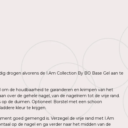
lledig drogen alvorens de I.Am Collection By BO Base Gel aan te
agel om de houdbaarheid te garanderen en krimpen van het
n over de gehele nagel, van de nagelriem tot de vrije rand.
ns op de duimen. Optioneel: Borstel met een schoon
ddere kleur te krijgen.
igment goed gemengd is. Verzegel de vrije rand met I.Am
ntaal op de nagel en ga verder naar het midden van de