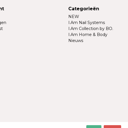
nt
Categorieën
NEW
ngen
I.Am Nail Systems
st
I.Am Collection by BO.
I.Am Home & Body
Nieuws