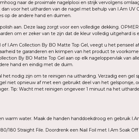
oog naar de proximale nagelplooi en strijk vervolgens omlaag na
dit dan voor het uitharden van de nagel met behulp van I.Am UV C
ces op de andere hand en duimen.
polish aan. Deze laag zorgt voor een volledige dekking. OPMER
den om er zeker van te zijn dat de kleur volledig uitgehard is en
 of I.Am Collection By BO Matte Top Gel, veegt u het penseel af 
baarheid te garanderen en krimpen van het product te voorkome
ection By BO Matte Top Gel aan op elk nageloppervlak van alle v
ndere hand en eindig met de duim.
zal het nodig zijn om te reinigen na uitharding. Verzadig een ge
agel niet opnieuw af met een gebruikt deel van het gelsponsje, o
inger. Tip: Wacht met reinigen ongeveer 1 minuut na het uithar
ep en warm water. Maak de handen handdoekdroog en gebruik I.A
80/180 Straight File. Doordrenk een Nail Foil met I.Am Soak Off