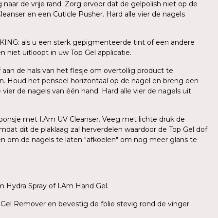
ar de vrije rand. Zorg ervoor dat de gelpolish niet op de
leanser en een Cuticle Pusher. Hard alle vier de nagels
KING: als u een sterk gepigmenteerde tint of een andere
 niet uitloopt in uw Top Gel applicatie.
aan de hals van het flesje om overtollig product te
n. Houd het penseel horizontaal op de nagel en breng een
ier de nagels van één hand. Hard alle vier de nagels uit
l sponsje met I.Am UV Cleanser. Veeg met lichte druk de
mdat dit de plaklaag zal herverdelen waardoor de Top Gel dof
den om de nagels te laten "afkoelen" om nog meer glans te
m Hydra Spray of I.Am Hand Gel.
 Gel Remover en bevestig de folie stevig rond de vinger.