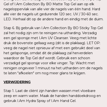
Gel of I.Am Collection By BO Matte Top Gel aan op elk
nageloppervlak van alle vier de nagels van één hand. Hard
alle vier de nagels uit gedurende 120 sec. UV / 30-60 sec.
LED. Herhaal dit op de andere hand en eindig met de duim.
Stap 6. Bij gebruik van I.Am Collection By BO Sticky Top Gel
zal het nodig zijn om te reinigen na uitharding. Verzadig
een gel sponsje met I.Am UV Cleanser. Veeg met lichte
druk de bovenste gellaag weg (dit is de plaklaag). LET OP:
veeg de nagel niet opnieuw af met een gebruikt deel van
het gelsponsje, omdat dit de plaklaag zal herverdelen
waardoor de Top Gel dof wordt. Gebruik een schoon
verzadigd gel sponsje voor elke vinger. Tip: Wacht met
reinigen ongeveer 1 minuut na het uitharden om de nagels
te laten "afkoelen" om nog meer glans te krijgen.
VERWIJDERING
Stap 1. Laat de cliënt zijn handen wassen met vloeibare
zeep en warm water. Maak de handen handdoekdroog en
gebruik I.Am Hydra Spray of I.Am Hand Gel.