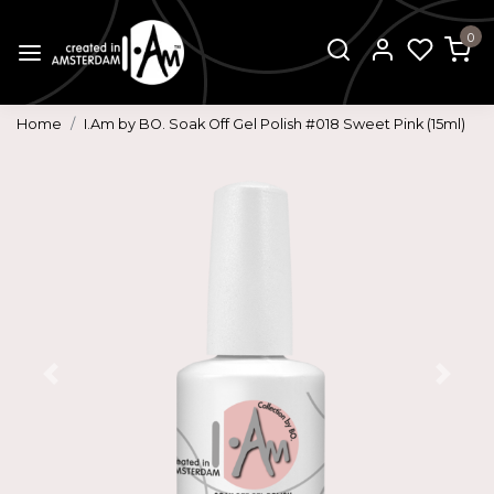
0
Home
I.Am by BO. Soak Off Gel Polish #018 Sweet Pink (15ml)
Vorige
Volg