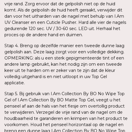
vrije rand. Zorg ervoor dat de gelpolish niet op de huid
komt. Als de gelpolish de huid heeft geraakt, verwijder dit
dan voor het uitharden van de nagel met behulp van I.Am
UV Cleanser en een Cuticle Pusher. Hard alle vier de nagels
gedurende 120 sec. UV / 30-60 sec. LED uit. Herhaal het
proces op de andere hand en duimen.
Stap 4. Breng op dezelfde manier een tweede dunne laag
gelpolish aan. Deze laag zorgt voor een volledige dekking.
OPMERKING: als u een sterk gepigmenteerde tint of een
andere lamp gebruikt, kan het nodig zijn om een tweede
keer uit te harden om er zeker van te zijn dat de kleur
volledig uitgehard is en niet uitloopt in uw Top Gel
applicatie.
Stap 5. Bij gebruik van I.Am Collection By BO No Wipe Top
Gel of I.Am Collection By BO Matte Top Gel, veegt u het
penseel af aan de hals van het flesje om overtollig product
te verwijderen. Verzegel de vrije rand van de nagel om de
houdbaarheid te garanderen en krimpen van het product te
voorkomen. Houd het penseel horizontaal op de nagel en
breng een dunne laag I.Am Collection By BO No Wipe Top