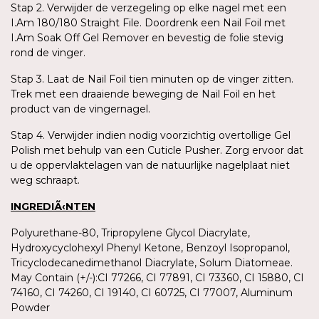
Stap 2. Verwijder de verzegeling op elke nagel met een
I.Am 180/180 Straight File. Doordrenk een Nail Foil met
I.Am Soak Off Gel Remover en bevestig de folie stevig
rond de vinger.
Stap 3. Laat de Nail Foil tien minuten op de vinger zitten.
Trek met een draaiende beweging de Nail Foil en het
product van de vingernagel.
Stap 4. Verwijder indien nodig voorzichtig overtollige Gel
Polish met behulp van een Cuticle Pusher. Zorg ervoor dat
u de oppervlaktelagen van de natuurlijke nagelplaat niet
weg schraapt.
INGREDIÃ‹NTEN
Polyurethane-80, Tripropylene Glycol Diacrylate,
Hydroxycyclohexyl Phenyl Ketone, Benzoyl Isopropanol,
Tricyclodecanedimethanol Diacrylate, Solum Diatomeae.
May Contain (+/-):CI 77266, CI 77891, CI 73360, CI 15880, CI
74160, CI 74260, CI 19140, CI 60725, CI 77007, Aluminum
Powder