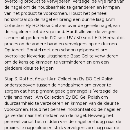
overtollig product te verwijderen. Verzegel de vrije rand van
de nagel om de houdbaarheid te garanderen en krimpen
van het product te voorkomen. Houdt het penseel
horizontaal op de nagel en breng een dunne laag I.Am
Collection By BO Base Gel aan over de gehele nagel, van
de nagelriem tot de vrije rand. Hardt alle vier de vingers
samen uit gedurende 120 sec. UV / 30 sec. LED. Herhaal dit
proces op de andere hand en vervolgens op de duimen.
Optioneel: Borstel met een schoon gelpenseel om
overtollige kleverige uitgeharde Base Gel te verwijderen
om de kans op krimpen te verminderen en om een
gladdere kleur te krijgen.
Stap 3. Rol het flesje I.Am Collection By BO Gel Polish
ondersteboven tussen de handpalmen om ervoor te
zorgen dat het pigment goed gemengd is. Verzegel de
vrije rand met I.Am Collection By BO Gel Polish om
duurzaamheid te verzekeren en krimpen van de kleur te
voorkomen. Houd het penseel horizontaal op de nagel en
ga verder naar het midden van de nagel. Beweeg het
penseel vanuit het midden van de nagel omhoog naar de
proximale nagelplooi en strijk vervolgens omlaag naar de