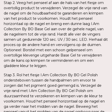
Stap 2. Veeg het penseel af aan de hals van het flesje om
overtollig product te verwijderen. Verzegel de vrije rand van
de nagel om de houdbaarheid te garanderen en krimpen
van het product te voorkomen. Houdt het penseel
horizontaal op de nagel en breng een dunne laag I.Am
Collection By BO Base Gel aan over de gehele nagel, van
de nagelriem tot de vrije rand. Hardt alle vier de vingers
samen uit gedurende 120 sec. UV / 30 sec. LED. Herhaal dit
proces op de andere hand en vervolgens op de duimen.
Optioneel: Borstel met een schoon gelpenseel om
overtollige kleverige uitgeharde Base Gel te verwijderen
om de kans op krimpen te verminderen en om een
gladdere kleur te krijgen.
Stap 3. Rol het flesje I.Am Collection By BO Gel Polish
ondersteboven tussen de handpalmen om ervoor te
zorgen dat het pigment goed gemengd is. Verzegel de
vrije rand met I.Am Collection By BO Gel Polish om
duurzaamheid te verzekeren en krimpen van de kleur te
voorkomen. Houd het penseel horizontaal op de nagel en
ga verder naar het midden van de nagel. Beweeg het
penseel vanuit het midden van de nagel omhoog naar de