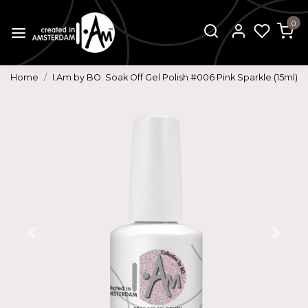
0
Home
I.Am by BO. Soak Off Gel Polish #006 Pink Sparkle (15ml)
Vorige
Volg