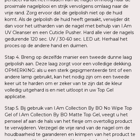
proximale nagelplooi en strijk vervolgens omlaag naar de
vrije rand. Zorg ervoor dat de gelpolish niet op de huid
komt. Als de gelpolish de huid heeft geraakt, verwijder dit
dan voor het uitharden van de nagel met behulp van I.Am
UV Cleanser en een Cuticle Pusher. Hard alle vier de nagels
gedurende 120 sec. UV / 30-60 sec. LED uit. Herhaal het
proces op de andere hand en duimen.
Stap 4. Breng op dezelfde manier een tweede dunne laag
gelpolish aan. Deze laag zorgt voor een volledige dekking.
OPMERKING: als u een sterk gepigmenteerde tint of een
andere lamp gebruikt, kan het nodig zijn om een tweede
keer uit te harden om er zeker van te zijn dat de kleur
volledig uitgehard is en niet uitloopt in uw Top Gel
applicatie.
Stap 5. Bij gebruik van I.Am Collection By BO No Wipe Top
Gel of I.Am Collection By BO Matte Top Gel, veegt u het
penseel af aan de hals van het flesje om overtollig product
te verwijderen. Verzegel de vrije rand van de nagel om de
houdbaarheid te garanderen en krimpen van het product te