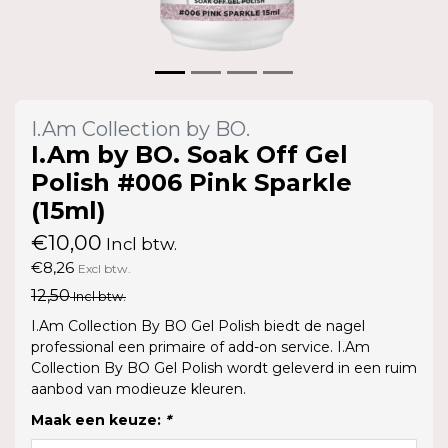
I.Am Collection by BO.
I.Am by BO. Soak Off Gel
Polish #006 Pink Sparkle
(15ml)
€10,00
Incl btw.
€8,26
Excl btw.
12,50
Incl btw.
I.Am Collection By BO Gel Polish biedt de nagel
professional een primaire of add-on service. I.Am
Collection By BO Gel Polish wordt geleverd in een ruim
aanbod van modieuze kleuren.
Maak een keuze:
*