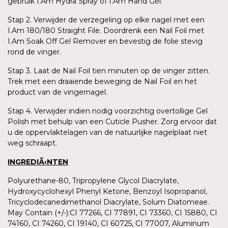
gebruik I.Am Hydra Spray of I.Am Hand Gel.
Stap 2. Verwijder de verzegeling op elke nagel met een
I.Am 180/180 Straight File. Doordrenk een Nail Foil met
I.Am Soak Off Gel Remover en bevestig de folie stevig
rond de vinger.
Stap 3. Laat de Nail Foil tien minuten op de vinger zitten.
Trek met een draaiende beweging de Nail Foil en het
product van de vingernagel.
Stap 4. Verwijder indien nodig voorzichtig overtollige Gel
Polish met behulp van een Cuticle Pusher. Zorg ervoor dat
u de oppervlaktelagen van de natuurlijke nagelplaat niet
weg schraapt.
INGREDIÃ‹NTEN
Polyurethane-80, Tripropylene Glycol Diacrylate,
Hydroxycyclohexyl Phenyl Ketone, Benzoyl Isopropanol,
Tricyclodecanedimethanol Diacrylate, Solum Diatomeae.
May Contain (+/-):CI 77266, CI 77891, CI 73360, CI 15880, CI
74160, CI 74260, CI 19140, CI 60725, CI 77007, Aluminum