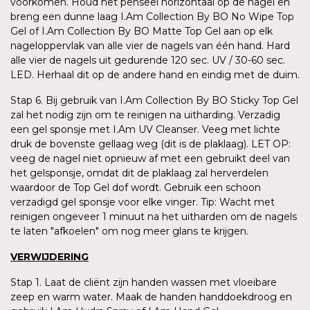
voorkomen. Houd het penseel horizontaal op de nagel en
breng een dunne laag I.Am Collection By BO No Wipe Top
Gel of I.Am Collection By BO Matte Top Gel aan op elk
nageloppervlak van alle vier de nagels van één hand. Hard
alle vier de nagels uit gedurende 120 sec. UV / 30-60 sec.
LED. Herhaal dit op de andere hand en eindig met de duim.
Stap 6. Bij gebruik van I.Am Collection By BO Sticky Top Gel
zal het nodig zijn om te reinigen na uitharding. Verzadig
een gel sponsje met I.Am UV Cleanser. Veeg met lichte
druk de bovenste gellaag weg (dit is de plaklaag). LET OP:
veeg de nagel niet opnieuw af met een gebruikt deel van
het gelsponsje, omdat dit de plaklaag zal herverdelen
waardoor de Top Gel dof wordt. Gebruik een schoon
verzadigd gel sponsje voor elke vinger. Tip: Wacht met
reinigen ongeveer 1 minuut na het uitharden om de nagels
te laten "afkoelen" om nog meer glans te krijgen.
VERWIJDERING
Stap 1. Laat de cliënt zijn handen wassen met vloeibare
zeep en warm water. Maak de handen handdoekdroog en