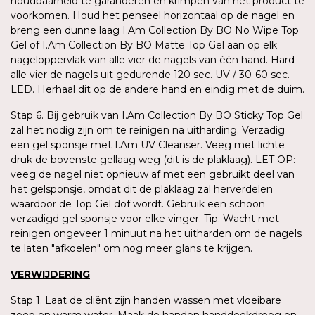
houdbaarheid te garanderen en krimpen van het product te
voorkomen. Houd het penseel horizontaal op de nagel en
breng een dunne laag I.Am Collection By BO No Wipe Top
Gel of I.Am Collection By BO Matte Top Gel aan op elk
nageloppervlak van alle vier de nagels van één hand. Hard
alle vier de nagels uit gedurende 120 sec. UV / 30-60 sec.
LED. Herhaal dit op de andere hand en eindig met de duim.
Stap 6. Bij gebruik van I.Am Collection By BO Sticky Top Gel
zal het nodig zijn om te reinigen na uitharding. Verzadig
een gel sponsje met I.Am UV Cleanser. Veeg met lichte
druk de bovenste gellaag weg (dit is de plaklaag). LET OP:
veeg de nagel niet opnieuw af met een gebruikt deel van
het gelsponsje, omdat dit de plaklaag zal herverdelen
waardoor de Top Gel dof wordt. Gebruik een schoon
verzadigd gel sponsje voor elke vinger. Tip: Wacht met
reinigen ongeveer 1 minuut na het uitharden om de nagels
te laten "afkoelen" om nog meer glans te krijgen.
VERWIJDERING
Stap 1. Laat de cliënt zijn handen wassen met vloeibare