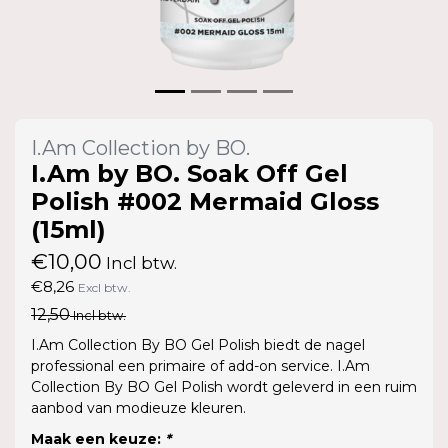
I.Am Collection by BO.
I.Am by BO. Soak Off Gel
Polish #002 Mermaid Gloss
(15ml)
€10,00
Incl btw.
€8,26
Excl btw.
12,50
Incl btw.
I.Am Collection By BO Gel Polish biedt de nagel
professional een primaire of add-on service. I.Am
Collection By BO Gel Polish wordt geleverd in een ruim
aanbod van modieuze kleuren.
Maak een keuze:
*