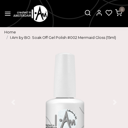
0
Home
I.Am by BO. Soak Off Gel Polish #002 Mermaid Gloss (15ml)
Vorige
Volg