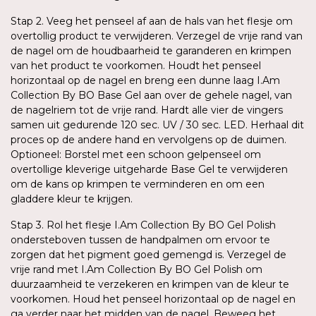
Stap 2. Veeg het penseel af aan de hals van het flesje om
overtollig product te verwijderen. Verzegel de vrije rand van
de nagel om de houdbaarheid te garanderen en krimpen
van het product te voorkomen. Houdt het penseel
horizontaal op de nagel en breng een dunne laag I.Am
Collection By BO Base Gel aan over de gehele nagel, van
de nagelriem tot de vrije rand. Hardt alle vier de vingers
samen uit gedurende 120 sec. UV / 30 sec. LED. Herhaal dit
proces op de andere hand en vervolgens op de duimen.
Optioneel: Borstel met een schoon gelpenseel om
overtollige kleverige uitgeharde Base Gel te verwijderen
om de kans op krimpen te verminderen en om een
gladdere kleur te krijgen.
Stap 3. Rol het flesje I.Am Collection By BO Gel Polish
ondersteboven tussen de handpalmen om ervoor te
zorgen dat het pigment goed gemengd is. Verzegel de
vrije rand met I.Am Collection By BO Gel Polish om
duurzaamheid te verzekeren en krimpen van de kleur te
voorkomen. Houd het penseel horizontaal op de nagel en
ga verder naar het midden van de nagel. Beweeg het