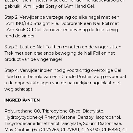
zeep en warm water. Maak de handen handdoekdroog en
gebruik I.Am Hydra Spray of I.Am Hand Gel.
Stap 2. Verwijder de verzegeling op elke nagel met een
I.Am 180/180 Straight File. Doordrenk een Nail Foil met
I.Am Soak Off Gel Remover en bevestig de folie stevig
rond de vinger.
Stap 3. Laat de Nail Foil tien minuten op de vinger zitten.
Trek met een draaiende beweging de Nail Foil en het
product van de vingernagel.
Stap 4. Verwijder indien nodig voorzichtig overtollige Gel
Polish met behulp van een Cuticle Pusher. Zorg ervoor dat
u de oppervlaktelagen van de natuurlijke nagelplaat niet
weg schraapt.
INGREDIÃ‹NTEN
Polyurethane-80, Tripropylene Glycol Diacrylate,
Hydroxycyclohexyl Phenyl Ketone, Benzoyl Isopropanol,
Tricyclodecanedimethanol Diacrylate, Solum Diatomeae.
May Contain (+/-):CI 77266, CI 77891, CI 73360, CI 15880, CI