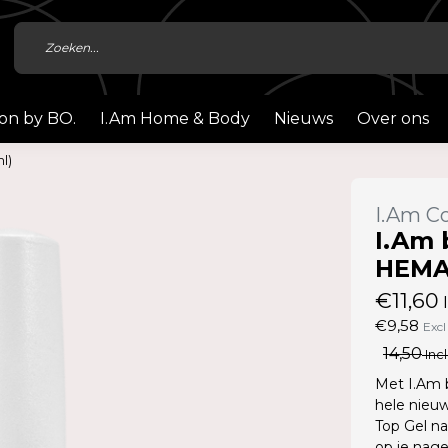
ion by BO.
I.Am Home & Body
Nieuws
Over ons
l)
I.Am Co
I.Am 
HEMA 
€11,60
I
€9,58
Excl
14,50
Incl
Met I.Am b
hele nieuw
Top Gel na
op je nagel