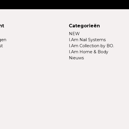
nt
Categorieën
NEW
ngen
I.Am Nail Systems
st
I.Am Collection by BO.
I.Am Home & Body
Nieuws