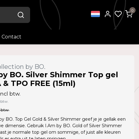
0
Contact
llection by BO.
by BO. Silver Shimmer Top gel
& TPO FREE (15ml)
ncl btw.
 btw.
 btw.
y BO. Top Gel Gold & Silver Shimmer geef je je gellak een
e dimensie. Gebruik I.Am by BO. Gold of Silver Shimmer
ast je normale top gel om sommige, of juist alle kleuren
s er extra uit te laten springen.