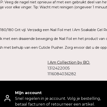
T OP: Veeg de nagel niet opnieuw af met een gebruikt deel van he
je voor elke vinger. Tip: Wacht met reinigen (ongeveer 1 minuu
180/180 Grit vijl. Verzadig een Nail Foil met I.Am Soakable Gel R
Trek met een draaiende beweging de Nail Foil en het product van 
olish met behulp van een Cuticle Pusher. Zorg ervoor dat u de opp
I.Am Collection by BO.
1312422005
1116084036282
Mijn account
Snel regelen in je account. Volg je bestelling,
betaal facturen of retourneer een artikel.