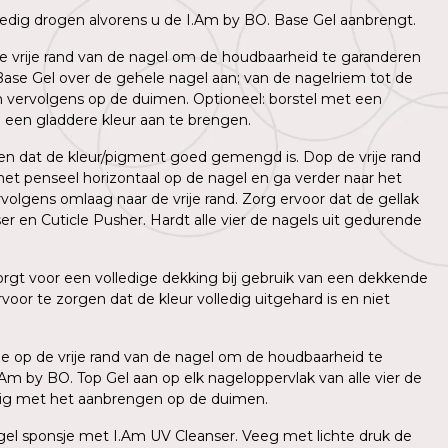
olledig drogen alvorens u de I.Am by BO. Base Gel aanbrengt.
 de vrije rand van de nagel om de houdbaarheid te garanderen
ase Gel over de gehele nagel aan; van de nagelriem tot de
en vervolgens op de duimen. Optioneel: borstel met een
 een gladdere kleur aan te brengen.
gen dat de kleur/pigment goed gemengd is. Dop de vrije rand
et penseel horizontaal op de nagel en ga verder naar het
olgens omlaag naar de vrije rand. Zorg ervoor dat de gellak
er en Cuticle Pusher. Hardt alle vier de nagels uit gedurende
orgt voor een volledige dekking bij gebruik van een dekkende
or te zorgen dat de kleur volledig uitgehard is en niet
pje op de vrije rand van de nagel om de houdbaarheid te
m by BO. Top Gel aan op elk nageloppervlak van alle vier de
indig met het aanbrengen op de duimen.
n gel sponsje met I.Am UV Cleanser. Veeg met lichte druk de