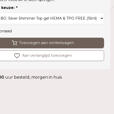
 keuze:
*
orraad
Toevoegen aan winkelwagen
Aan verlanglijst toevoegen
00
uur besteld, morgen in huis