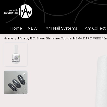
Home
NEW
I.Am Nail Systems
I.Am Collect
Home
I.Am by BO. Silver Shimmer Top gel HEMA & TPO FREE (15m