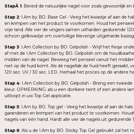
StapÂ
1
: Bereid de natuurlijke nagel voor zoals gewoonlijk e
Stap 2
: I.Am by BO. Base Gel - Veeg het kwastje af aan de ha
en krimpen van het product te voorkomen. Houd het penseel 
vrije rand. Alle vier de vingers samen uitharden gedurende 1
schoon gelkwastje om overtollige kleverige uitgeharde basis
Stap 3
: I.Am Collection by BO. Gelpolish - Wrijf het flesje
af met de I.Am Collection by BO. Gelpolish om de houdbaarhe
midden van de nagel. Beweeg het penseel vanuit het midden v
niet op de huid komt. Als de nagellak de huid heeft geraakt, 
120 sec. UV / 30 sec. LED. Herhaal het proces op de andere 
Stap 4
: I.Am Collection by BO. Gelpolish - Breng een tweede
kleur. OPMERKING: als u een donkere teint of een andere lamp
uitloopt in uw Top Gel applicatie.
Stap 5
: I.Am by BO. Top gel - Veeg het kwastje af aan de hal
garanderen en krimpen van het product te voorkomen. Houdt h
nagels van één hand. Hardt alle vier de nagels uit gedurende
Stap 6
: Als u de I.Am by BO. Sticky Top Gel gebruikt zal het