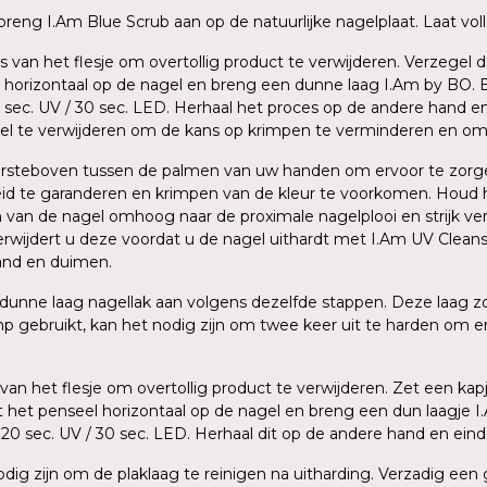
n breng I.Am Blue Scrub aan op de natuurlijke nagelplaat. Laat v
ls van het flesje om overtollig product te verwijderen. Verzegel
horizontaal op de nagel en breng een dunne laag I.Am by BO. B
20 sec. UV / 30 sec. LED. Herhaal het proces op de andere hand 
gel te verwijderen om de kans op krimpen te verminderen en om
 ondersteboven tussen de palmen van uw handen om ervoor te zor
id te garanderen en krimpen van de kleur te voorkomen. Houd h
an de nagel omhoog naar de proximale nagelplooi en strijk verv
verwijdert u deze voordat u de nagel uithardt met I.Am UV Cleans
hand en duimen.
 dunne laag nagellak aan volgens dezelfde stappen. Deze laag z
 gebruikt, kan het nodig zijn om twee keer uit te harden om ervo
s van het flesje om overtollig product te verwijderen. Zet een ka
et penseel horizontaal op de nagel en breng een dun laagje I.A
 120 sec. UV / 30 sec. LED. Herhaal dit op de andere hand en e
 nodig zijn om de plaklaag te reinigen na uitharding. Verzadig ee