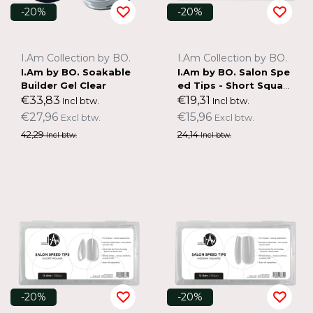
-20%
-20%
I.Am Collection by BO.
I.Am Collection by BO.
I.Am by BO. Soakable
I.Am by BO. Salon Spe
Builder Gel Clear
ed Tips - Short Squar
e
€33,83
€19,31
Incl btw.
Incl btw.
€27,96
€15,96
Excl btw.
Excl btw.
42,29
24,14
Incl btw.
Incl btw.
-20%
-20%