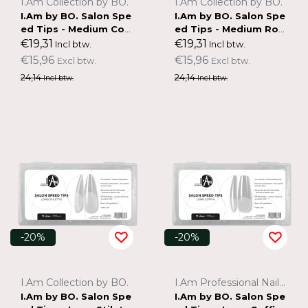
I.Am Collection by BO.
I.Am Collection by BO.
I.Am by BO. Salon Spe
I.Am by BO. Salon Spe
ed Tips - Medium Cof
ed Tips - Medium Rou
fin
nd
€19,31
€19,31
Incl btw.
Incl btw.
€15,96
€15,96
Excl btw.
Excl btw.
24,14
24,14
Incl btw.
Incl btw.
-20%
-20%
I.Am Collection by BO.
I.Am Professional Nail Systems
I.Am by BO. Salon Spe
I.Am by BO. Salon Spe