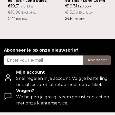
ed Tips - Long Stilett
ed Tips - Long Coffin
o
€19,31
€19,31
Incl btw.
Incl btw.
€15,96
€15,96
Excl btw.
Excl btw.
24,14
24,14
Incl btw.
Incl btw.
Abonneer je op onze nieuwsbrief
Abonneer
Mijn account
Snel regelen in je account. Volg je bestelling,
betaal facturen of retourneer een artikel.
Vragen?
We helpen je graag. Neem gerust contact op
met onze klantenservice.