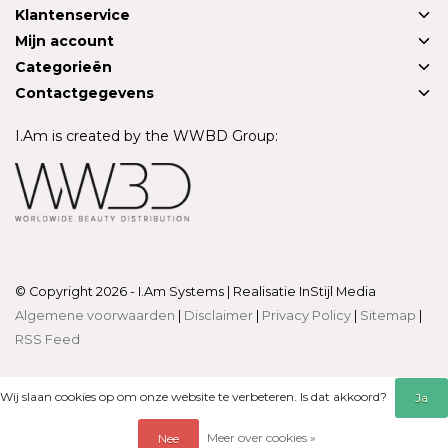
Klantenservice
Mijn account
Categorieën
Contactgegevens
I.Am is created by the WWBD Group:
© Copyright 2026 - I.Am Systems | Realisatie
InStijl Media
Algemene voorwaarden
|
Disclaimer
|
Privacy Policy
|
Sitemap
|
RSS Feed
Wij slaan cookies op om onze website te verbeteren. Is dat akkoord?
Ja
Meer over cookies »
Nee