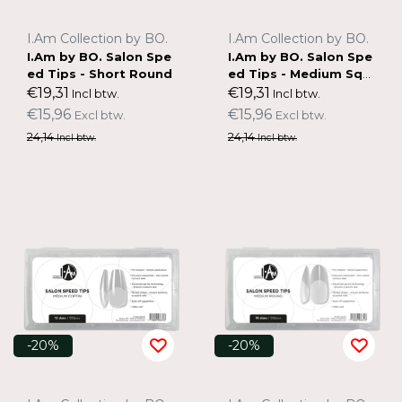
I.Am Collection by BO.
I.Am Collection by BO.
I.Am by BO. Salon Spe
I.Am by BO. Salon Spe
ed Tips - Short Round
ed Tips - Medium Squ
are
€19,31
€19,31
Incl btw.
Incl btw.
€15,96
€15,96
Excl btw.
Excl btw.
24,14
24,14
Incl btw.
Incl btw.
-20%
-20%