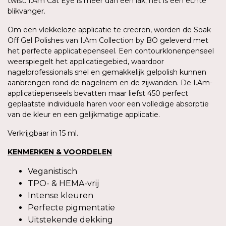
twist. I.Am Cat Eye is meer dan een lak; het is een echte
blikvanger.
Om een vlekkeloze applicatie te creëren, worden de Soak
Off Gel Polishes van I.Am Collection by BO geleverd met
het perfecte applicatiepenseel. Een contourklonenpenseel
weerspiegelt het applicatiegebied, waardoor
nagelprofessionals snel en gemakkelijk gelpolish kunnen
aanbrengen rond de nagelriem en de zijwanden. De I.Am-
applicatiepenseels bevatten maar liefst 450 perfect
geplaatste individuele haren voor een volledige absorptie
van de kleur en een gelijkmatige applicatie.
Verkrijgbaar in 15 ml.
KENMERKEN & VOORDELEN
Veganistisch
TPO- & HEMA-vrij
Intense kleuren
Perfecte pigmentatie
Uitstekende dekking