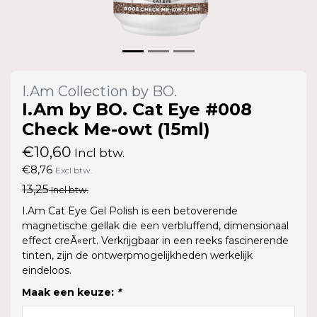
I.Am Collection by BO.
I.Am by BO. Cat Eye #008
Check Me-owt (15ml)
€10,60
Incl btw.
€8,76
Excl btw.
13,25
Incl btw.
I.Am Cat Eye Gel Polish is een betoverende
magnetische gellak die een verbluffend, dimensionaal
effect creÃ«ert. Verkrijgbaar in een reeks fascinerende
tinten, zijn de ontwerpmogelijkheden werkelijk
eindeloos.
Maak een keuze:
*