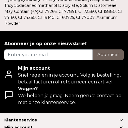
Tricyclodecanedimethanol Diacrylate, Solum Diatomeae.
May Contain (+/-):CI 77266, CI 77891, CI 73360, CI 15880, CI
74160, CI 74260, CI 19140, CI 60725, CI 77007, Aluminum
Powder
Abonneer je op onze nieuwsbrief
Abonneer
Mijn account
Snel regelen in je account. Volg je bestelling,
betaal facturen of retourneer een artikel.
Vragen?
We helpen je graag. Neem gerust contact op
met onze klantenservice.
Klantenservice
Mijn account