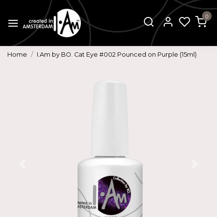
0
Home
I.Am by BO. Cat Eye #002 Pounced on Purple (15ml)
Vorige
Volg