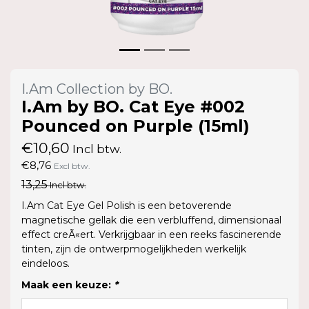
I.Am Collection by BO.
I.Am by BO. Cat Eye #002
Pounced on Purple (15ml)
€10,60
Incl btw.
€8,76
Excl btw.
13,25
Incl btw.
I.Am Cat Eye Gel Polish is een betoverende
magnetische gellak die een verbluffend, dimensionaal
effect creÃ«ert. Verkrijgbaar in een reeks fascinerende
tinten, zijn de ontwerpmogelijkheden werkelijk
eindeloos.
Maak een keuze:
*