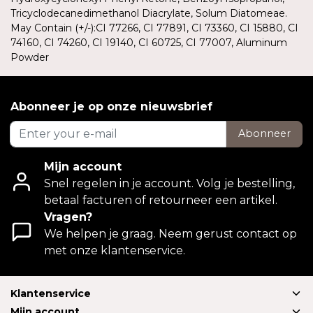
Tricyclodecanedimethanol Diacrylate, Solum Diatomeae.
May Contain (+/-):CI 77266, CI 77891, CI 73360, CI 15880, CI
74160, CI 74260, CI 19140, CI 60725, CI 77007, Aluminum
Powder
Abonneer je op onze nieuwsbrief
Abonneer
Mijn account
Snel regelen in je account. Volg je bestelling,
betaal facturen of retourneer een artikel.
Vragen?
We helpen je graag. Neem gerust contact op
met onze klantenservice.
Klantenservice
Mijn account