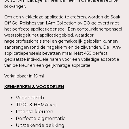
twist. I.Am Cat Eye is meer dan een lak; het is een echte
blikvanger.
Om een vlekkeloze applicatie te creëren, worden de Soak
Off Gel Polishes van I.Am Collection by BO geleverd met
het perfecte applicatiepenseel. Een contourklonenpenseel
weerspiegelt het applicatiegebied, waardoor
nagelprofessionals snel en gemakkelijk gelpolish kunnen
aanbrengen rond de nagelriem en de zijwanden. De I.Am-
applicatiepenseels bevatten maar liefst 450 perfect
geplaatste individuele haren voor een volledige absorptie
van de kleur en een gelijkmatige applicatie.
Verkrijgbaar in 15 ml.
KENMERKEN & VOORDELEN
Veganistisch
TPO- & HEMA-vrij
Intense kleuren
Perfecte pigmentatie
Uitstekende dekking