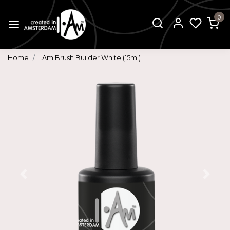
0
Home
I.Am Brush Builder White (15ml)
Vorige
Volg