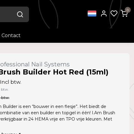
0
Contact
ofessional Nail Systems
Brush Builder Hot Red (15ml)
Incl btw.
l btw.
l btw.
 Builder is een “bouwer in een flesje”. Het biedt de
ombinatie van een builder en topgel in één! I.Am Brush
 verkrijgbaar in 24 HEMA vrije en TPO vrije kleuren. Met