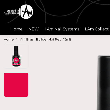
Home
NEW
I.Am Nail Systems
I.Am Collect
Home
I.Am Brush Builder Hot Red (15ml)