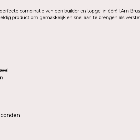
 perfecte combinatie van een builder en topgel in één! I.Am Brush
eldig product om gemakkelijk en snel aan te brengen als verstev
seel
en
seconden