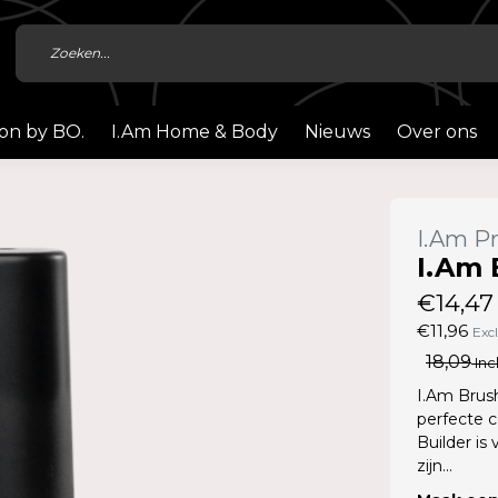
ion by BO.
I.Am Home & Body
Nieuws
Over ons
I.Am Pr
I.Am 
€14,47
€11,96
Exc
18,09
Inc
I.Am Brush
perfecte c
Builder is
zijn...