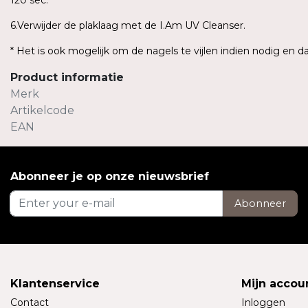
120 sec.
6.Verwijder de plaklaag met de I.Am UV Cleanser.
* Het is ook mogelijk om de nagels te vijlen indien nodig en 
Product informatie
Merk
Artikelcode
EAN
Abonneer je op onze nieuwsbrief
Abonneer
Klantenservice
Mijn accou
Contact
Inloggen