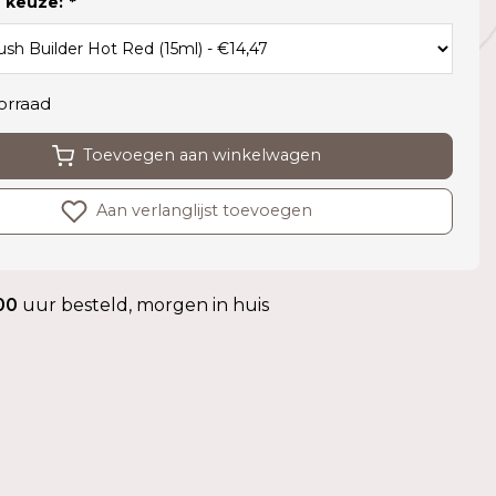
 keuze:
*
orraad
Toevoegen aan winkelwagen
Aan verlanglijst toevoegen
00
uur besteld, morgen in huis