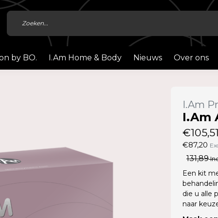
ion by BO.
I.Am Home & Body
Nieuws
Over ons
I.Am Pr
I.Am 
€105,5
€87,20
Ex
131,89
Inc
Een kit me
behandelin
die u alle
naar keuze