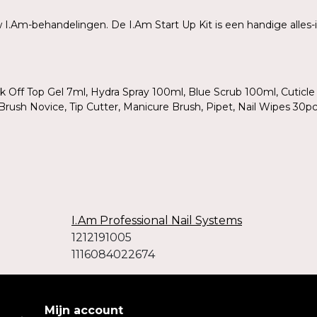
I.Am-behandelingen. De I.Am Start Up Kit is een handige alles-in
 Off Top Gel 7ml, Hydra Spray 100ml, Blue Scrub 100ml, Cuticle 
Brush Novice, Tip Cutter, Manicure Brush, Pipet, Nail Wipes 30pcs
I.Am Professional Nail Systems
1212191005
1116084022674
Mijn account