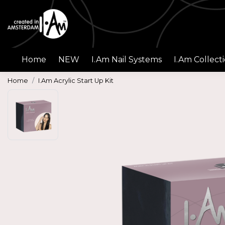
Home
NEW
I.Am Nail Systems
I.Am Collect
Home
I.Am Acrylic Start Up Kit