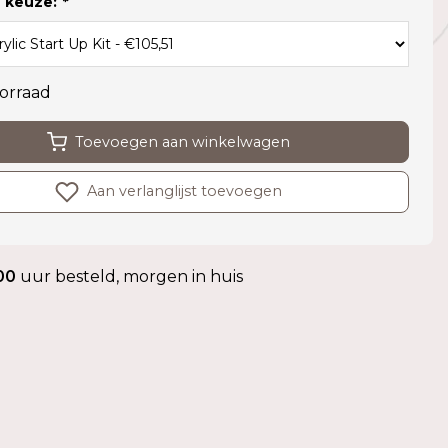
 keuze:
*
orraad
Toevoegen aan winkelwagen
Aan verlanglijst toevoegen
00
uur besteld, morgen in huis