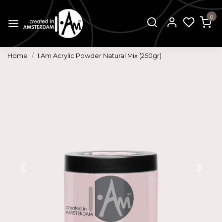
0
Home
I.Am Acrylic Powder Natural Mix (250gr)
Vorige
Volg