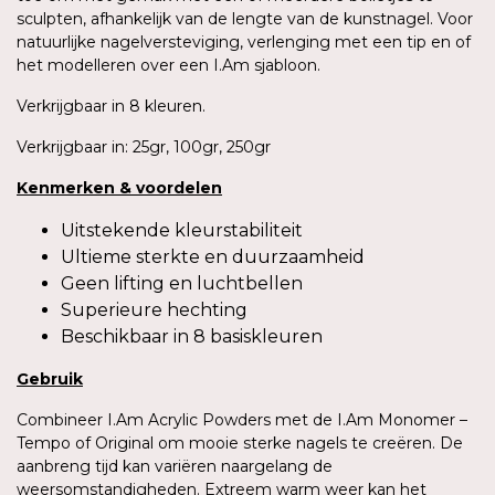
sculpten, afhankelijk van de lengte van de kunstnagel. Voor
natuurlijke nagelversteviging, verlenging met een tip en of
het modelleren over een I.Am sjabloon.
Verkrijgbaar in 8 kleuren.
Verkrijgbaar in: 25gr, 100gr, 250gr
Kenmerken
&
voordelen
Uitstekende kleurstabiliteit
Ultieme sterkte en duurzaamheid
Geen lifting en luchtbellen
Superieure hechting
Beschikbaar in 8 basiskleuren
Gebruik
Combineer I.Am Acrylic Powders met de I.Am Monomer –
Tempo of Original om mooie sterke nagels te creëren. De
aanbreng tijd kan variëren naargelang de
weersomstandigheden. Extreem warm weer kan het