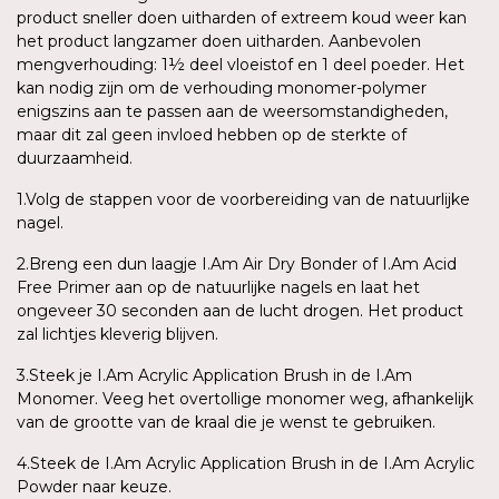
product sneller doen uitharden of extreem koud weer kan
het product langzamer doen uitharden. Aanbevolen
mengverhouding: 1½ deel vloeistof en 1 deel poeder. Het
kan nodig zijn om de verhouding monomer-polymer
enigszins aan te passen aan de weersomstandigheden,
maar dit zal geen invloed hebben op de sterkte of
duurzaamheid.
1.Volg de stappen voor de voorbereiding van de natuurlijke
nagel.
2.Breng een dun laagje I.Am Air Dry Bonder of I.Am Acid
Free Primer aan op de natuurlijke nagels en laat het
ongeveer 30 seconden aan de lucht drogen. Het product
zal lichtjes kleverig blijven.
3.Steek je I.Am Acrylic Application Brush in de I.Am
Monomer. Veeg het overtollige monomer weg, afhankelijk
van de grootte van de kraal die je wenst te gebruiken.
4.Steek de I.Am Acrylic Application Brush in de I.Am Acrylic
Powder naar keuze.