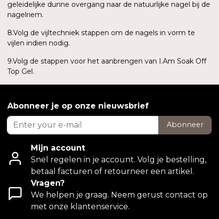
geleidelijke dunne overgang naar de natuurlijke nagel bij de
nagelriem.
8.Volg de vijltechniek stappen om de nagels in vorm te
vijlen indien nodig.
9.Volg de stappen voor het aanbrengen van I.Am Soak Off
Top Gel.
Abonneer je op onze nieuwsbrief
Abonneer
Mijn account
Snel regelen in je account. Volg je bestelling,
betaal facturen of retourneer een artikel.
Vragen?
We helpen je graag. Neem gerust contact op
met onze klantenservice.