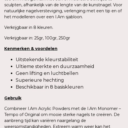
sculpten, afhankelijk van de lengte van de kunstnagel. Voor
natuurlijke nagelversteviging, verlenging met een tip en of
het modelleren over een I.Am sjabloon.
Verkrijgbaar in 8 kleuren.
Verkrijgbaar in: 25gr, 100gr, 250gr
Kenmerken
&
voordelen
Uitstekende kleurstabiliteit
Ultieme sterkte en duurzaamheid
Geen lifting en luchtbellen
Superieure hechting
Beschikbaar in 8 basiskleuren
Gebruik
Combineer I.Am Acrylic Powders met de I.Am Monomer –
Tempo of Original om mooie sterke nagels te creëren. De
aanbreng tijd kan variëren naargelang de
weersomstandigheden. Extreem warm weer kan het