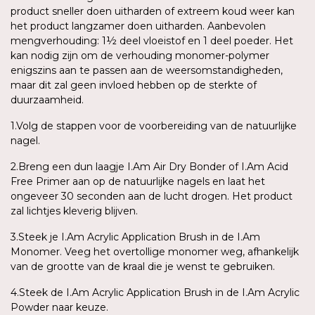
product sneller doen uitharden of extreem koud weer kan
het product langzamer doen uitharden. Aanbevolen
mengverhouding: 1½ deel vloeistof en 1 deel poeder. Het
kan nodig zijn om de verhouding monomer-polymer
enigszins aan te passen aan de weersomstandigheden,
maar dit zal geen invloed hebben op de sterkte of
duurzaamheid.
1.Volg de stappen voor de voorbereiding van de natuurlijke
nagel.
2.Breng een dun laagje I.Am Air Dry Bonder of I.Am Acid
Free Primer aan op de natuurlijke nagels en laat het
ongeveer 30 seconden aan de lucht drogen. Het product
zal lichtjes kleverig blijven.
3.Steek je I.Am Acrylic Application Brush in de I.Am
Monomer. Veeg het overtollige monomer weg, afhankelijk
van de grootte van de kraal die je wenst te gebruiken.
4.Steek de I.Am Acrylic Application Brush in de I.Am Acrylic
Powder naar keuze.