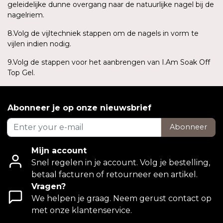
geleidelijke dunne overgang naar de natuurlijke nagel bij de
nagelriem.
8.Volg de vijltechniek stappen om de nagels in vorm te
vijlen indien nodig.
9.Volg de stappen voor het aanbrengen van I.Am Soak Off
Top Gel.
Abonneer je op onze nieuwsbrief
Abonneer
Mijn account
Snel regelen in je account. Volg je bestelling,
betaal facturen of retourneer een artikel.
Vragen?
We helpen je graag. Neem gerust contact op
met onze klantenservice.