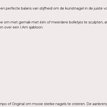
 een perfecte balans van stijfheid om de kunstnagel in de juist
e om met gemak met één of meerdere bolletjes te sculpten, afha
en over een I.Am sjabloon.
o of Original om mooie sterke nagels te creëren. De aanbreng