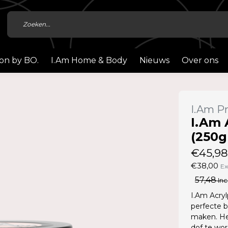
ion by BO.
I.Am Home & Body
Nieuws
Over ons
I.Am Pr
I.Am 
(250g
€45,98
€38,00
Ex
57,48
Inc
I.Am Acryl
perfecte b
maken. He
dof te wor