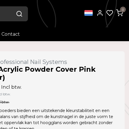
0
Contact
ofessional Nail Systems
Acrylic Powder Cover Pink
r)
Incl btw.
cl btw.
l btw.
poeders bieden een uitstekende kleurstabiliteit en een
alans van stijfheid om de kunstnagel in de juiste vorm te
t oppervlak kan tot hoogglans worden gebracht zonder
den of te krassen.