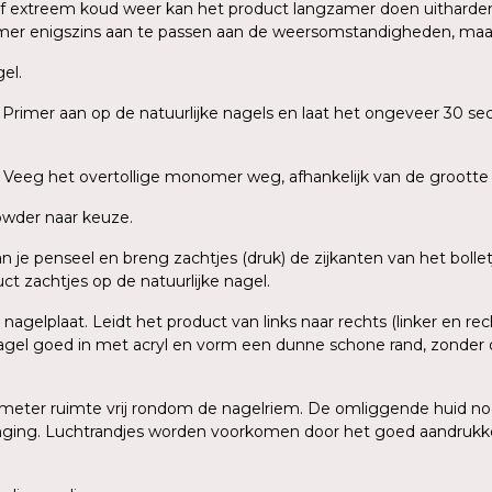
f extreem koud weer kan het product langzamer doen uitharden
er enigszins aan te passen aan de weersomstandigheden, maar 
el.
Primer aan op de natuurlijke nagels en laat het ongeveer 30 sec
 Veeg het overtollige monomer weg, afhankelijk van de grootte v
Powder naar keuze.
van je penseel en breng zachtjes (druk) de zijkanten van het bolle
t zachtjes op de natuurlijke nagel.
agelplaat. Leidt het product van links naar rechts (linker en rech
agel goed in met acryl en vorm een dunne schone rand, zonder de
llimeter ruimte vrij rondom de nagelriem. De omliggende huid no
enging. Luchtrandjes worden voorkomen door het goed aandrukke