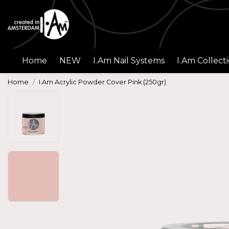
Home
NEW
I.Am Nail Systems
I.Am Collect
Home
I.Am Acrylic Powder Cover Pink (250gr)