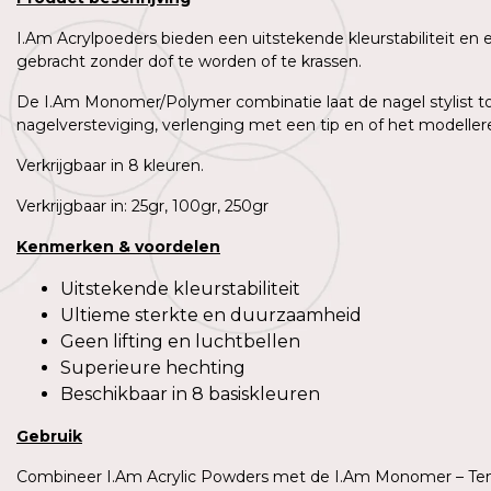
I.Am Acrylpoeders bieden een uitstekende kleurstabiliteit en
gebracht zonder dof te worden of te krassen.
De I.Am Monomer/Polymer combinatie laat de nagel stylist to
nagelversteviging, verlenging met een tip en of het modeller
Verkrijgbaar in 8 kleuren.
Verkrijgbaar in: 25gr, 100gr, 250gr
Kenmerken
&
voordelen
Uitstekende kleurstabiliteit
Ultieme sterkte en duurzaamheid
Geen lifting en luchtbellen
Superieure hechting
Beschikbaar in 8 basiskleuren
Gebruik
Combineer I.Am Acrylic Powders met de I.Am Monomer – Temp