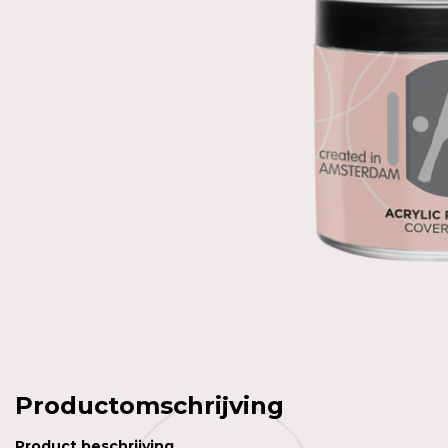
Productomschrijving
Product
beschrijving