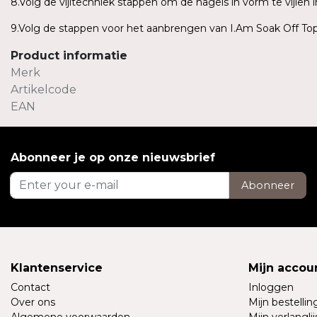
8.Volg de vijltechniek stappen om de nagels in vorm te vijlen 
9.Volg de stappen voor het aanbrengen van I.Am Soak Off Top
Product informatie
Merk
Artikelcode
EAN
Abonneer je op onze nieuwsbrief
Abonneer
Klantenservice
Mijn accou
Contact
Inloggen
Over ons
Mijn bestelli