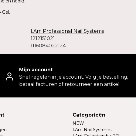
indien nodig.
 Gel.
I.Am Professional Nail Systems
1212151021
1116084022124
Mijn account
Snel regelen in je account. Volg je bestelling,
betaal facturen of retourneer een artikel.
nt
Categorieën
NEW
ngen
I.Am Nail Systems