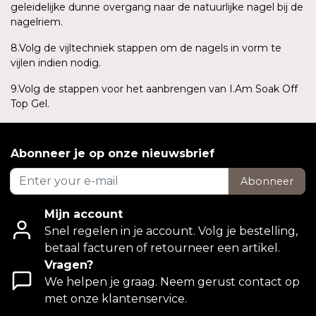
geleidelijke dunne overgang naar de natuurlijke nagel bij de
nagelriem.
8.Volg de vijltechniek stappen om de nagels in vorm te
vijlen indien nodig.
9.Volg de stappen voor het aanbrengen van I.Am Soak Off
Top Gel.
Abonneer je op onze nieuwsbrief
Abonneer
Mijn account
Snel regelen in je account. Volg je bestelling,
betaal facturen of retourneer een artikel.
Vragen?
We helpen je graag. Neem gerust contact op
met onze klantenservice.