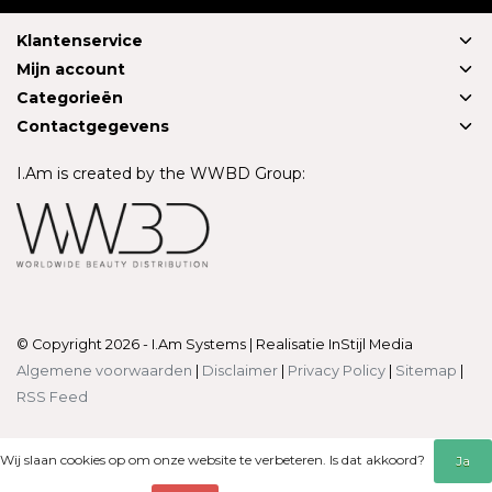
Klantenservice
Mijn account
Categorieën
Contactgegevens
I.Am is created by the WWBD Group:
© Copyright 2026 - I.Am Systems | Realisatie
InStijl Media
Algemene voorwaarden
|
Disclaimer
|
Privacy Policy
|
Sitemap
|
RSS Feed
Wij slaan cookies op om onze website te verbeteren. Is dat akkoord?
Ja