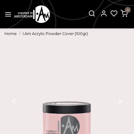
0
Home
I.Am Acrylic Powder Cover (100gr)
Vorige
Volg