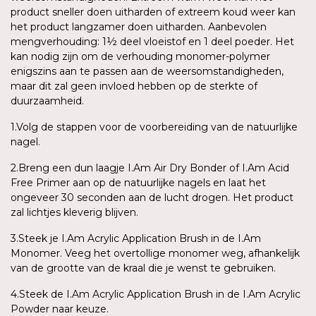
product sneller doen uitharden of extreem koud weer kan
het product langzamer doen uitharden. Aanbevolen
mengverhouding: 1½ deel vloeistof en 1 deel poeder. Het
kan nodig zijn om de verhouding monomer-polymer
enigszins aan te passen aan de weersomstandigheden,
maar dit zal geen invloed hebben op de sterkte of
duurzaamheid.
1.Volg de stappen voor de voorbereiding van de natuurlijke
nagel.
2.Breng een dun laagje I.Am Air Dry Bonder of I.Am Acid
Free Primer aan op de natuurlijke nagels en laat het
ongeveer 30 seconden aan de lucht drogen. Het product
zal lichtjes kleverig blijven.
3.Steek je I.Am Acrylic Application Brush in de I.Am
Monomer. Veeg het overtollige monomer weg, afhankelijk
van de grootte van de kraal die je wenst te gebruiken.
4.Steek de I.Am Acrylic Application Brush in de I.Am Acrylic
Powder naar keuze.