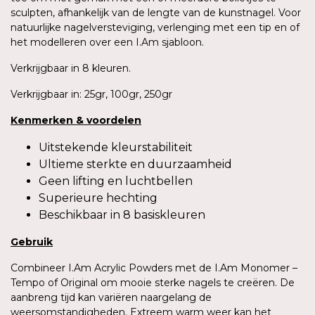
sculpten, afhankelijk van de lengte van de kunstnagel. Voor
natuurlijke nagelversteviging, verlenging met een tip en of
het modelleren over een I.Am sjabloon.
Verkrijgbaar in 8 kleuren.
Verkrijgbaar in: 25gr, 100gr, 250gr
Kenmerken
&
voordelen
Uitstekende kleurstabiliteit
Ultieme sterkte en duurzaamheid
Geen lifting en luchtbellen
Superieure hechting
Beschikbaar in 8 basiskleuren
Gebruik
Combineer I.Am Acrylic Powders met de I.Am Monomer –
Tempo of Original om mooie sterke nagels te creëren. De
aanbreng tijd kan variëren naargelang de
weersomstandigheden. Extreem warm weer kan het