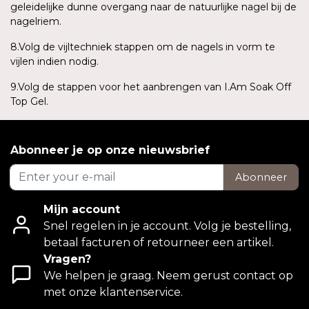
geleidelijke dunne overgang naar de natuurlijke nagel bij de
nagelriem.
8.Volg de vijltechniek stappen om de nagels in vorm te
vijlen indien nodig.
9.Volg de stappen voor het aanbrengen van I.Am Soak Off
Top Gel.
Abonneer je op onze nieuwsbrief
Abonneer
Mijn account
Snel regelen in je account. Volg je bestelling,
betaal facturen of retourneer een artikel.
Vragen?
We helpen je graag. Neem gerust contact op
met onze klantenservice.