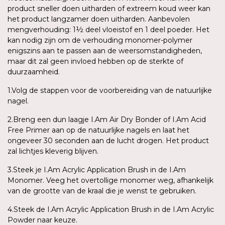
product sneller doen uitharden of extreem koud weer kan
het product langzamer doen uitharden. Aanbevolen
mengverhouding: 1½ deel vloeistof en 1 deel poeder. Het
kan nodig zijn om de verhouding monomer-polymer
enigszins aan te passen aan de weersomstandigheden,
maar dit zal geen invloed hebben op de sterkte of
duurzaamheid.
1.Volg de stappen voor de voorbereiding van de natuurlijke
nagel.
2.Breng een dun laagje I.Am Air Dry Bonder of I.Am Acid
Free Primer aan op de natuurlijke nagels en laat het
ongeveer 30 seconden aan de lucht drogen. Het product
zal lichtjes kleverig blijven.
3.Steek je I.Am Acrylic Application Brush in de I.Am
Monomer. Veeg het overtollige monomer weg, afhankelijk
van de grootte van de kraal die je wenst te gebruiken.
4.Steek de I.Am Acrylic Application Brush in de I.Am Acrylic
Powder naar keuze.