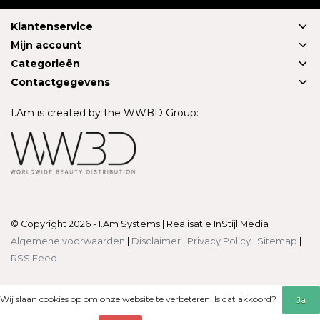
Klantenservice
Mijn account
Categorieën
Contactgegevens
I.Am is created by the WWBD Group:
© Copyright 2026 - I.Am Systems | Realisatie
InStijl Media
Algemene voorwaarden
|
Disclaimer
|
Privacy Policy
|
Sitemap
|
RSS Feed
Wij slaan cookies op om onze website te verbeteren. Is dat akkoord?
Ja