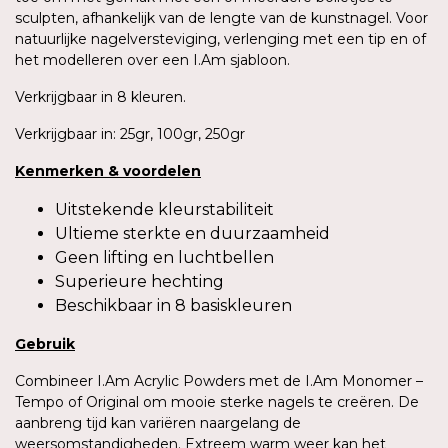
sculpten, afhankelijk van de lengte van de kunstnagel. Voor
natuurlijke nagelversteviging, verlenging met een tip en of
het modelleren over een I.Am sjabloon.
Verkrijgbaar in 8 kleuren.
Verkrijgbaar in: 25gr, 100gr, 250gr
Kenmerken
&
voordelen
Uitstekende kleurstabiliteit
Ultieme sterkte en duurzaamheid
Geen lifting en luchtbellen
Superieure hechting
Beschikbaar in 8 basiskleuren
Gebruik
Combineer I.Am Acrylic Powders met de I.Am Monomer –
Tempo of Original om mooie sterke nagels te creëren. De
aanbreng tijd kan variëren naargelang de
weersomstandigheden. Extreem warm weer kan het