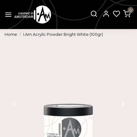
0
Home
I.Am Acrylic Powder Bright White (100gr)
Vorige
Volg