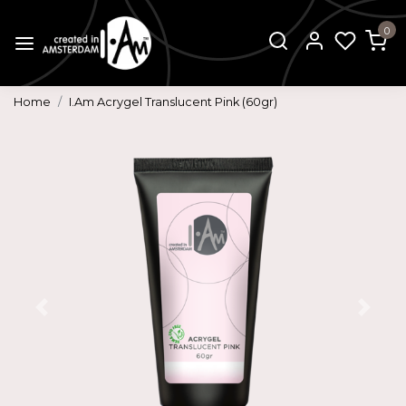
0
Home
I.Am Acrygel Translucent Pink (60gr)
Vorige
Volg