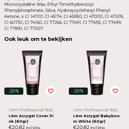
Microcrystalline Wax, Ethyl Trimethylbenzoyl
Phenylphosphinate, Silica, Hydroxycyclohexyl Phenyl
Ketone, ± CI 14700, CI 45174, CI 45380, CI 47000, CI 47005,
CI 60730, CI 74160, CI 77266, CI 77491, CI 77492, CI 77499,
CI 77891, CI 77007
Ook leuk om te bekijken
-20%
-20%
I.Am Professional Nail Systems
I.Am Professional Nail Systems
I.Am Acrygel Cover Pi
I.Am Acrygel Babyboo
nk (60gr)
m White (60gr)
€20,82
€20,82
Incl btw.
Incl btw.