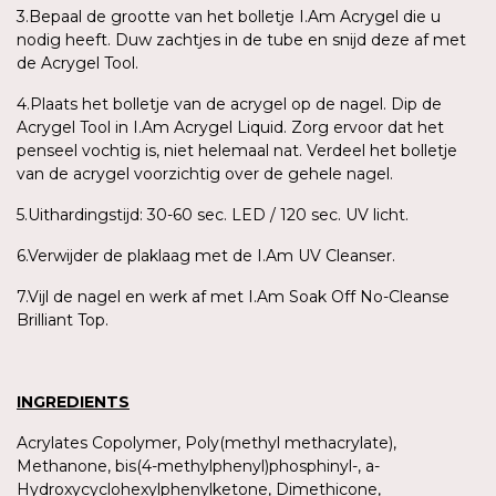
3.Bepaal de grootte van het bolletje I.Am Acrygel die u
nodig heeft. Duw zachtjes in de tube en snijd deze af met
de Acrygel Tool.
4.Plaats het bolletje van de acrygel op de nagel. Dip de
Acrygel Tool in I.Am Acrygel Liquid. Zorg ervoor dat het
penseel vochtig is, niet helemaal nat. Verdeel het bolletje
van de acrygel voorzichtig over de gehele nagel.
5.Uithardingstijd: 30-60 sec. LED / 120 sec. UV licht.
6.Verwijder de plaklaag met de I.Am UV Cleanser.
7.Vijl de nagel en werk af met I.Am Soak Off No-Cleanse
Brilliant Top.
INGREDIENTS
Acrylates Copolymer, Poly(methyl methacrylate),
Methanone, bis(4-methylphenyl)phosphinyl-, a-
Hydroxycyclohexylphenylketone, Dimethicone,