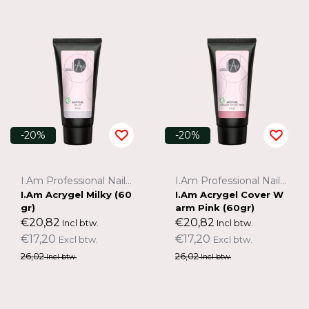
-20%
-20%
I.Am Professional Nail Systems
I.Am Professional Nail Systems
I.Am Acrygel Milky (60
I.Am Acrygel Cover W
gr)
arm Pink (60gr)
€20,82
€20,82
Incl btw.
Incl btw.
€17,20
€17,20
Excl btw.
Excl btw.
26,02
26,02
Incl btw.
Incl btw.