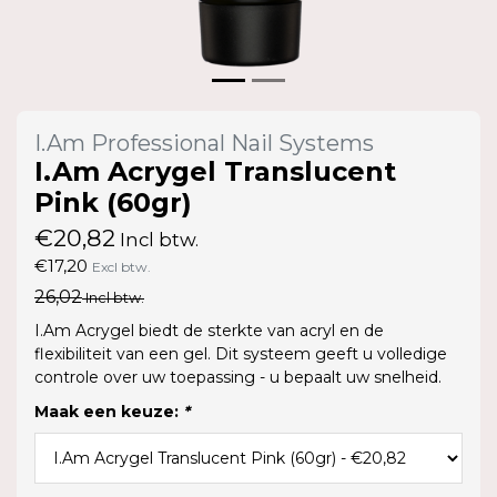
I.Am Professional Nail Systems
I.Am Acrygel Translucent
Pink (60gr)
€20,82
Incl btw.
€17,20
Excl btw.
26,02
Incl btw.
I.Am Acrygel biedt de sterkte van acryl en de
flexibiliteit van een gel. Dit systeem geeft u volledige
controle over uw toepassing - u bepaalt uw snelheid.
Maak een keuze:
*