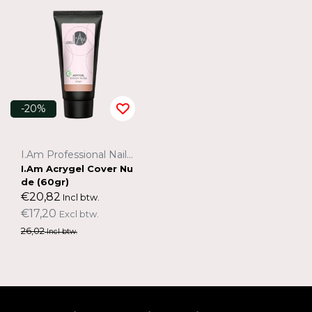
-20%
I.Am Professional Nail Systems
I.Am Acrygel Cover Nu
de (60gr)
€20,82
Incl btw.
€17,20
Excl btw.
26,02
Incl btw.