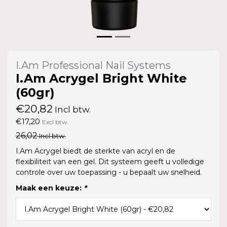
I.Am Professional Nail Systems
I.Am Acrygel Bright White
(60gr)
€20,82
Incl btw.
€17,20
Excl btw.
26,02
Incl btw.
I.Am Acrygel biedt de sterkte van acryl en de
flexibiliteit van een gel. Dit systeem geeft u volledige
controle over uw toepassing - u bepaalt uw snelheid.
Maak een keuze:
*