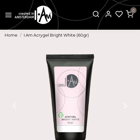
0
Home
I.Am Acrygel Bright White (60gr)
Vorige
Volg