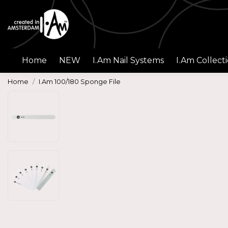
Home
NEW
I.Am Nail Systems
I.Am Collect
Home
I.Am 100/180 Sponge File