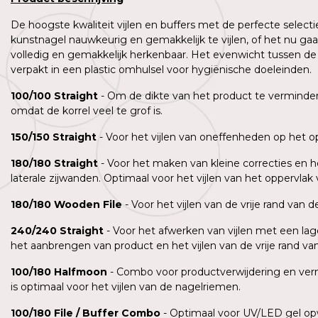
De hoogste kwaliteit vijlen en buffers met de perfecte selectie
kunstnagel nauwkeurig en gemakkelijk te vijlen, of het nu ga
volledig en gemakkelijk herkenbaar. Het evenwicht tussen de plas
verpakt in een plastic omhulsel voor hygiënische doeleinden.
100/100 Straight
- Om de dikte van het product te verminder
omdat de korrel veel te grof is.
150/150 Straight
- Voor het vijlen van oneffenheden op het o
180/180 Straight
- Voor het maken van kleine correcties en 
laterale zijwanden. Optimaal voor het vijlen van het oppervl
180/180
Wooden
File
- Voor het vijlen van de vrije rand van
240/240 Straight
- Voor het afwerken van vijlen met een lag
het aanbrengen van product en het vijlen van de vrije rand va
100/180
Halfmoon
- Combo voor productverwijdering en verm
is optimaal voor het vijlen van de nagelriemen.
100/180
File
/ Buffer Combo
- Optimaal voor UV/LED gel opw