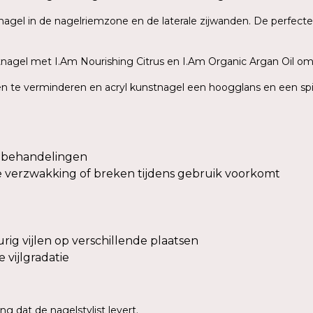
nagel in de nagelriemzone en de laterale zijwanden. De perfecte
tnagel met I.Am Nourishing Citrus en I.Am Organic Argan Oil o
sten te verminderen en acryl kunstnagel een hoogglans en een sp
re behandelingen
die verzwakking of breken tijdens gebruik voorkomt
ig vijlen op verschillende plaatsen
 vijlgradatie
g dat de nagelstylist levert.