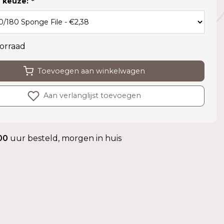
 keuze:
*
orraad
Toevoegen aan winkelwagen
Aan verlanglijst toevoegen
00
uur besteld, morgen in huis