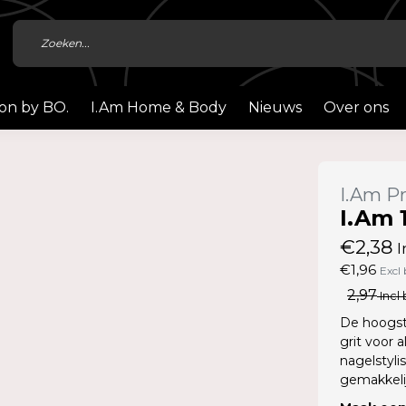
ion by BO.
I.Am Home & Body
Nieuws
Over ons
I.Am Pr
I.Am 
€2,38
I
€1,96
Excl
2,97
Incl 
De hoogste
grit voor 
nagelstyli
gemakkelijk