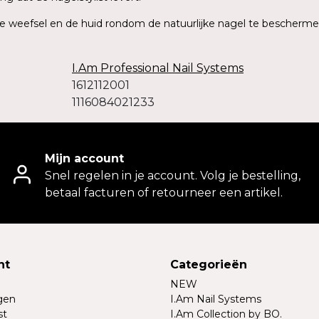
te weefsel en de huid rondom de natuurlijke nagel te bescherme
I.Am Professional Nail Systems
1612112001
1116084021233
Mijn account
Snel regelen in je account. Volg je bestelling,
betaal facturen of retourneer een artikel.
nt
Categorieën
NEW
ngen
I.Am Nail Systems
st
I.Am Collection by BO.