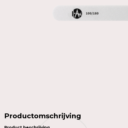
Productomschrijving
Product
beschrijving