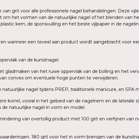
 van grit voor alle professionele nagel behandelingen. Deze vijle
at om het vormen van de natuurlijke nagel of het blenden van h
tic kern, de sponsvulling en het beste vijlpapier in de nagelindus
en wanneer een teveel aan product wordt aangebracht voor een k
ppervlak van de kunstnagel.
het gladmaken van het ruwe oppervlak van de bolling en het ver
ak van convex om eventuele hoge punten te verwijderen.
 de natuurlijke nagel tijdens PREP, traditionele manicure, en SPA 
ere korrel, vooral in het gebied van de nagelriem en de laterale 
n de natuurlijke nagel in vorm en model.
indering van overtollig product met 100 grit en verfijnen van
aarderingen. 180 grit voor het in vorm brengen van de kunstna