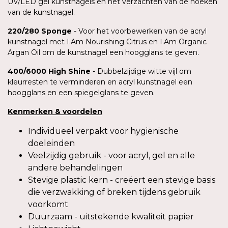
UV/LED gel kunstnagels en het verzachten van de hoeken
van de kunstnagel.
220/280
Sponge
- Voor het voorbewerken van de acryl
kunstnagel met I.Am Nourishing Citrus en I.Am Organic
Argan Oil om de kunstnagel een hoogglans te geven.
400/6000 High
Shine
- Dubbelzijdige witte vijl om
kleurresten te verminderen en acryl kunstnagel een
hoogglans en een spiegelglans te geven.
Kenmerken
&
voordelen
Individueel verpakt voor hygiënische
doeleinden
Veelzijdig gebruik - voor acryl, gel en alle
andere behandelingen
Stevige plastic kern - creëert een stevige basis
die verzwakking of breken tijdens gebruik
voorkomt
Duurzaam - uitstekende kwaliteit papier