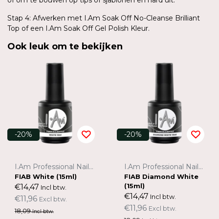
Stap 4: Afwerken met I.Am Soak Off No-Cleanse Brilliant
Top of een I.Am Soak Off Gel Polish Kleur.
Ook leuk om te bekijken
-20%
-20%
I.Am Professional Nail Systems
I.Am Professional Nail Systems
FIAB White (15ml)
FIAB Diamond White
(15ml)
€14,47
Incl btw.
€14,47
Incl btw.
€11,96
Excl btw.
€11,96
Excl btw.
18,09
Incl btw.