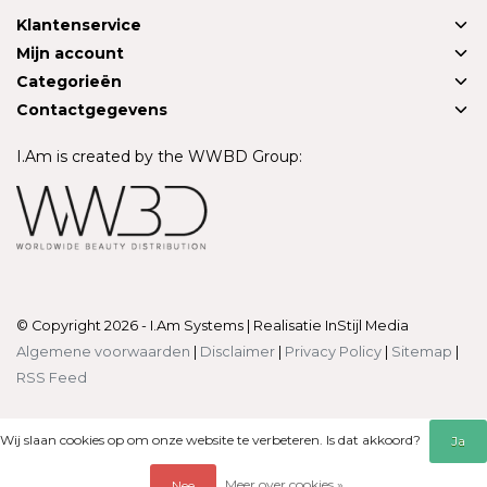
Klantenservice
Mijn account
Categorieën
Contactgegevens
I.Am is created by the WWBD Group:
© Copyright 2026 - I.Am Systems | Realisatie
InStijl Media
Algemene voorwaarden
|
Disclaimer
|
Privacy Policy
|
Sitemap
|
RSS Feed
Wij slaan cookies op om onze website te verbeteren. Is dat akkoord?
Ja
Meer over cookies »
Nee