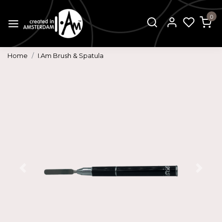
0
Home
I.Am Brush & Spatula
Vorige
Volg