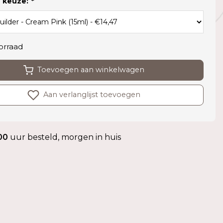
 keuze:
*
orraad
Toevoegen aan winkelwagen
Aan verlanglijst toevoegen
00
uur besteld, morgen in huis