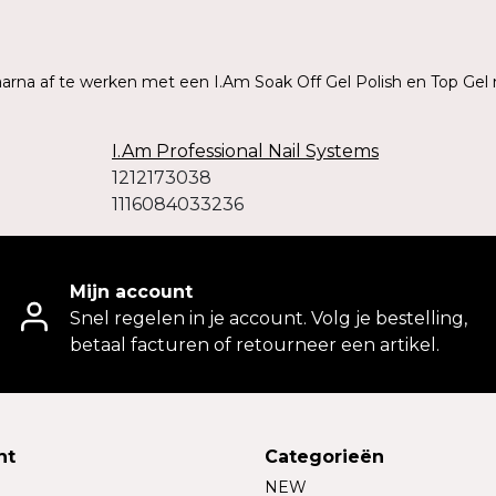
daarna af te werken met een I.Am Soak Off Gel Polish en Top Gel 
I.Am Professional Nail Systems
1212173038
1116084033236
Mijn account
Snel regelen in je account. Volg je bestelling,
betaal facturen of retourneer een artikel.
nt
Categorieën
NEW