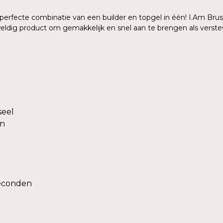
 perfecte combinatie van een builder en topgel in één! I.Am Brush
eldig product om gemakkelijk en snel aan te brengen als verstev
seel
en
seconden