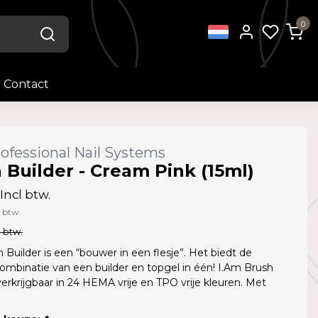
0
Contact
ofessional Nail Systems
 Builder - Cream Pink (15ml)
Incl btw.
l btw.
l btw.
 Builder is een “bouwer in een flesje”. Het biedt de
ombinatie van een builder en topgel in één! I.Am Brush
 verkrijgbaar in 24 HEMA vrije en TPO vrije kleuren. Met