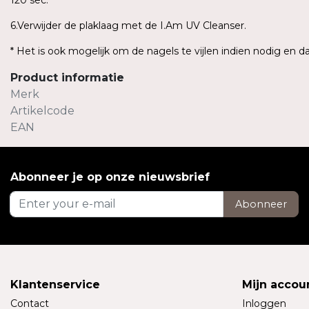
120 sec.
6.Verwijder de plaklaag met de I.Am UV Cleanser.
* Het is ook mogelijk om de nagels te vijlen indien nodig en 
Product informatie
Merk
Artikelcode
EAN
Abonneer je op onze nieuwsbrief
Abonneer
Klantenservice
Mijn accou
Contact
Inloggen