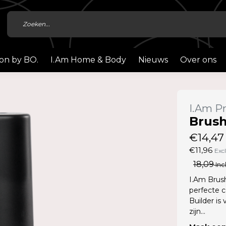
ion by BO.
I.Am Home & Body
Nieuws
Over ons
I.Am Pr
Brush
€14,47
€11,96
Exc
18,09
Inc
I.Am Brush
perfecte c
Builder is
zijn...