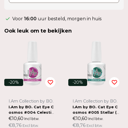
Voor
16:00
uur besteld, morgen in huis
Ook leuk om te bekijken
-20%
-20%
I.Am Collection by BO.
I.Am Collection by BO.
I.Am by BO. Cat Eye C
I.Am by BO. Cat Eye C
osmos #004 Celestial
osmos #005 Stellar (1
(15ml)
5ml)
€10,60
€10,60
Incl btw.
Incl btw.
€8,76
€8,76
Excl btw.
Excl btw.