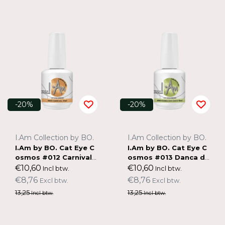
-20%
-20%
I.Am Collection by BO.
I.Am Collection by BO.
I.Am by BO. Cat Eye C
I.Am by BO. Cat Eye C
osmos #012 Carnival
osmos #013 Danca do
(15ml)
Coco (15ml)
€10,60
€10,60
Incl btw.
Incl btw.
€8,76
€8,76
Excl btw.
Excl btw.
13,25
13,25
Incl btw.
Incl btw.