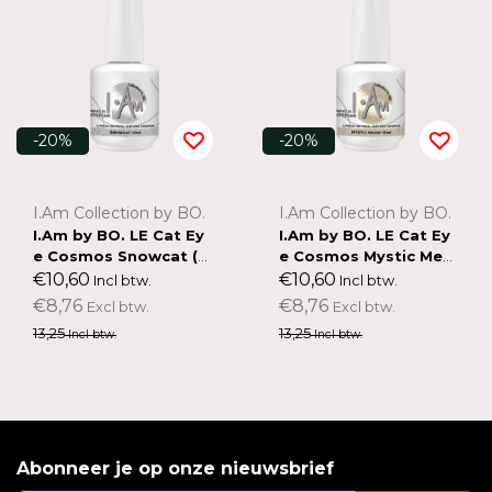
-20%
-20%
I.Am Collection by BO.
I.Am Collection by BO.
I.Am by BO. LE Cat Ey
I.Am by BO. LE Cat Ey
e Cosmos Snowcat (15
e Cosmos Mystic Meo
ml)
w (15ml)
€10,60
€10,60
Incl btw.
Incl btw.
€8,76
€8,76
Excl btw.
Excl btw.
13,25
13,25
Incl btw.
Incl btw.
Abonneer je op onze nieuwsbrief