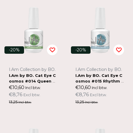
-20%
-20%
I.Am Collection by BO.
I.Am Collection by BO.
I.Am by BO. Cat Eye C
I.Am by BO. Cat Eye C
osmos #014 Queen of
osmos #015 Rhythm &
Rio (15ml)
Feathers (15ml)
€10,60
€10,60
Incl btw.
Incl btw.
€8,76
€8,76
Excl btw.
Excl btw.
13,25
13,25
Incl btw.
Incl btw.