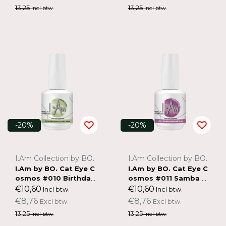
13,25
13,25
Incl btw.
Incl btw.
-20%
-20%
I.Am Collection by BO.
I.Am Collection by BO.
I.Am by BO. Cat Eye C
I.Am by BO. Cat Eye C
osmos #010 Birthday
osmos #011 Samba P
Cake (15ml)
arade (15ml)
€10,60
€10,60
Incl btw.
Incl btw.
€8,76
€8,76
Excl btw.
Excl btw.
13,25
13,25
Incl btw.
Incl btw.