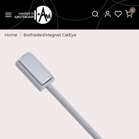
0
Home
Bothsided Magnet CatEye