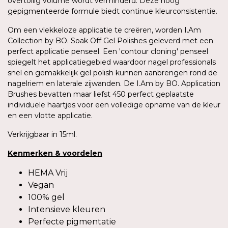
overtollig volume wordt verminderd. Deze hoog
gepigmenteerde formule biedt continue kleurconsistentie.
Om een vlekkeloze applicatie te creëren, worden I.Am
Collection by BO. Soak Off Gel Polishes geleverd met een
perfect applicatie penseel. Een 'contour cloning' penseel
spiegelt het applicatiegebied waardoor nagel professionals
snel en gemakkelijk gel polish kunnen aanbrengen rond de
nagelriem en laterale zijwanden. De I.Am by BO. Application
Brushes bevatten maar liefst 450 perfect geplaatste
individuele haartjes voor een volledige opname van de kleur
en een vlotte applicatie.
Verkrijgbaar in 15ml.
Kenmerken
&
voordelen
HEMA Vrij
Vegan
100% gel
Intensieve kleuren
Perfecte pigmentatie