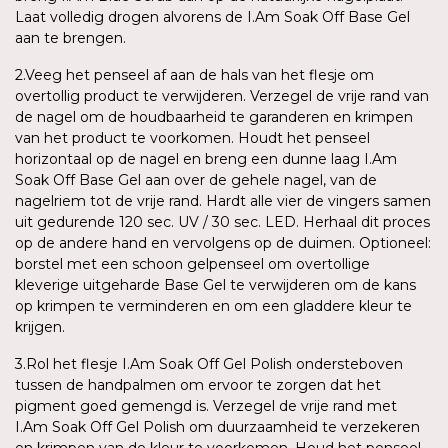
Laat volledig drogen alvorens de I.Am Soak Off Base Gel
aan te brengen.
2.Veeg het penseel af aan de hals van het flesje om
overtollig product te verwijderen. Verzegel de vrije rand van
de nagel om de houdbaarheid te garanderen en krimpen
van het product te voorkomen. Houdt het penseel
horizontaal op de nagel en breng een dunne laag I.Am
Soak Off Base Gel aan over de gehele nagel, van de
nagelriem tot de vrije rand. Hardt alle vier de vingers samen
uit gedurende 120 sec. UV / 30 sec. LED. Herhaal dit proces
op de andere hand en vervolgens op de duimen. Optioneel:
borstel met een schoon gelpenseel om overtollige
kleverige uitgeharde Base Gel te verwijderen om de kans
op krimpen te verminderen en om een gladdere kleur te
krijgen.
3.Rol het flesje I.Am Soak Off Gel Polish ondersteboven
tussen de handpalmen om ervoor te zorgen dat het
pigment goed gemengd is. Verzegel de vrije rand met
I.Am Soak Off Gel Polish om duurzaamheid te verzekeren
en krimpen van de kleur te voorkomen. Houd het penseel