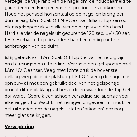
Verzegel de vrije rand van de nagel om de houdbaarheid te
garanderen en krimpen van het product te voorkomen.
Houd het penseel horizontaal op de nagel en breng een
dunne laag I.Am Soak Off No-Cleanse Brilliant Top aan op
elk nageloppervlak van alle vier de nagels van één hand.
Hard alle vier de nagels uit gedurende 120 sec. UV / 30 sec.
LED. Herhaal dit op de andere hand en eindig met het
aanbrengen van de duim.
6.Bij gebruik van I.Am Soak Off Top Gel zal het nodig zijn
om te reinigen na uitharding. Verzadig een gel sponsje met
I.Am UV Cleanser. Veeg met lichte druk de bovenste
gellaag weg (dit is de plaklaag). LET OP: veeg de nagel niet
opnieuw af met een gebruikt deel van het gelsponsje,
omdat dit de plaklaag zal herverdelen waardoor de Top Gel
dof wordt. Gebruik een schoon verzadigd gel sponsje voor
elke vinger. Tip: Wacht met reinigen ongeveer 1 minuut na
het uitharden om de nagels te laten "afkoelen" om nog
meer glans te krijgen.
Verwijdering