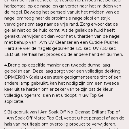
horizontaal op de nagel en ga verder naar het midden van
de nagel. Beweeg het penseel vanuit het midden van de
nagel omhoog naar de proximale nagelplooi en strijk
vervolgens omlaag naar de vrije rand. Zorg ervoor dat de
gellak niet op de huid komt. Als de gellak de huid heeft
geraakt, verwijder dit dan voor het uitharden van de nagel
met behulp van I.Am UV Cleanser en een Cuticle Pusher.
Hard alle vier de nagels gedurende 120 sec. UV / 30 sec.
LED uit. Herhaal het proces op de andere hand en duimen.
4.Breng op dezelfde manier een tweede dunne laag
gelpolish aan. Deze laag zorgt voor een volledige dekking.
OPMERKING: als u een sterk gepigmenteerde tint of een
andere lamp gebruikt, kan het nodig zijn om een tweede
keer uit te harden om er zeker van te zijn dat de kleur
volledig uitgehard is en niet uitloopt in uw Top Gel
applicatie.
5.Bij gebruik van I.Am Soak Off No-Cleanse Brilliant Top of
I.Am Soak Off Matte Top Gel, veegt u het penseel af aan de
hals van het flesje om overtollig product te verwijderen.