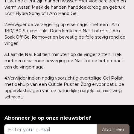
1.Laat de cliënt zijn handen wassen met vloeibare zeep en
warm water. Maak de handen handdoekdroog en gebruik
I.Am Hydra Spray of I.Am Hand Gel.
2.Verwijder de verzegeling op elke nagel met een I.Am
180/180 Straight File. Doordrenk een Nail Foil met I.Am
Soak Off Gel Remover en bevestig de folie stevig rond de
vinger.
3.Laat de Nail Foil tien minuten op de vinger zitten. Trek
met een draaiende beweging de Nail Foil en het product
van de vingernagel.
4.Verwijder indien nodig voorzichtig overtollige Gel Polish
met behulp van een Cuticle Pusher. Zorg ervoor dat u de
oppervlaktelagen van de natuurlijke nagelplaat niet weg
schraapt.
Abonneer je op onze nieuwsbrief
Abonneer