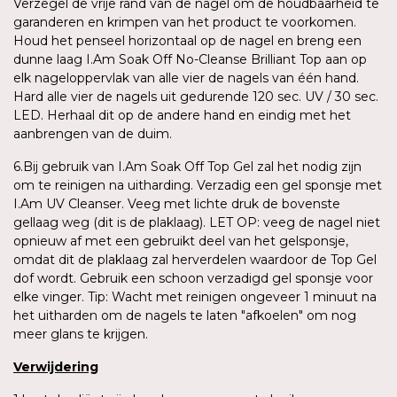
Verzegel de vrije rand van de nagel om de houdbaarheid te
garanderen en krimpen van het product te voorkomen.
Houd het penseel horizontaal op de nagel en breng een
dunne laag I.Am Soak Off No-Cleanse Brilliant Top aan op
elk nageloppervlak van alle vier de nagels van één hand.
Hard alle vier de nagels uit gedurende 120 sec. UV / 30 sec.
LED. Herhaal dit op de andere hand en eindig met het
aanbrengen van de duim.
6.Bij gebruik van I.Am Soak Off Top Gel zal het nodig zijn
om te reinigen na uitharding. Verzadig een gel sponsje met
I.Am UV Cleanser. Veeg met lichte druk de bovenste
gellaag weg (dit is de plaklaag). LET OP: veeg de nagel niet
opnieuw af met een gebruikt deel van het gelsponsje,
omdat dit de plaklaag zal herverdelen waardoor de Top Gel
dof wordt. Gebruik een schoon verzadigd gel sponsje voor
elke vinger. Tip: Wacht met reinigen ongeveer 1 minuut na
het uitharden om de nagels te laten "afkoelen" om nog
meer glans te krijgen.
Verwijdering