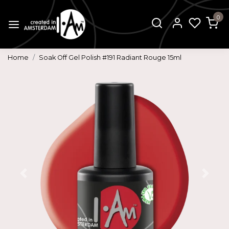
0
Home
Soak Off Gel Polish #191 Radiant Rouge 15ml
Vorige
Volg