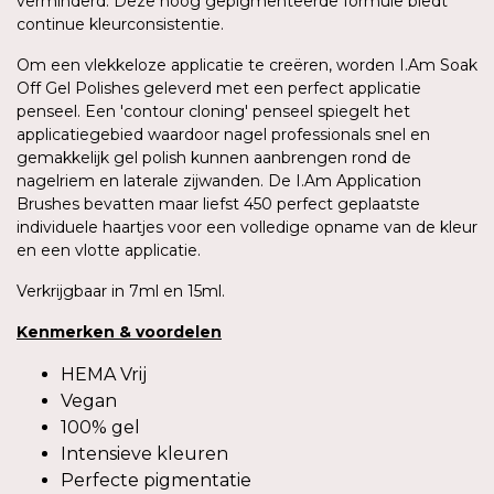
verminderd. Deze hoog gepigmenteerde formule biedt
continue kleurconsistentie.
Om een vlekkeloze applicatie te creëren, worden I.Am Soak
Off Gel Polishes geleverd met een perfect applicatie
penseel. Een 'contour cloning' penseel spiegelt het
applicatiegebied waardoor nagel professionals snel en
gemakkelijk gel polish kunnen aanbrengen rond de
nagelriem en laterale zijwanden. De I.Am Application
Brushes bevatten maar liefst 450 perfect geplaatste
individuele haartjes voor een volledige opname van de kleur
en een vlotte applicatie.
Verkrijgbaar in 7ml en 15ml.
Kenmerken
&
voordelen
HEMA Vrij
Vegan
100% gel
Intensieve kleuren
Perfecte pigmentatie