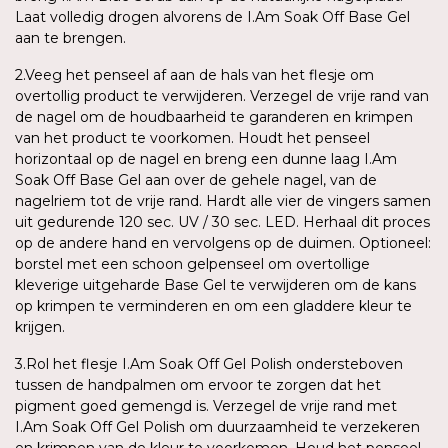
Laat volledig drogen alvorens de I.Am Soak Off Base Gel
aan te brengen.
2.Veeg het penseel af aan de hals van het flesje om
overtollig product te verwijderen. Verzegel de vrije rand van
de nagel om de houdbaarheid te garanderen en krimpen
van het product te voorkomen. Houdt het penseel
horizontaal op de nagel en breng een dunne laag I.Am
Soak Off Base Gel aan over de gehele nagel, van de
nagelriem tot de vrije rand. Hardt alle vier de vingers samen
uit gedurende 120 sec. UV / 30 sec. LED. Herhaal dit proces
op de andere hand en vervolgens op de duimen. Optioneel:
borstel met een schoon gelpenseel om overtollige
kleverige uitgeharde Base Gel te verwijderen om de kans
op krimpen te verminderen en om een gladdere kleur te
krijgen.
3.Rol het flesje I.Am Soak Off Gel Polish ondersteboven
tussen de handpalmen om ervoor te zorgen dat het
pigment goed gemengd is. Verzegel de vrije rand met
I.Am Soak Off Gel Polish om duurzaamheid te verzekeren
en krimpen van de kleur te voorkomen. Houd het penseel