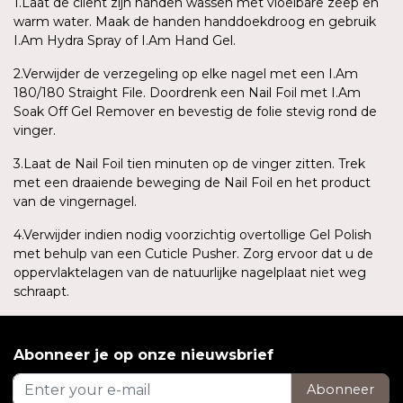
1.Laat de cliënt zijn handen wassen met vloeibare zeep en
warm water. Maak de handen handdoekdroog en gebruik
I.Am Hydra Spray of I.Am Hand Gel.
2.Verwijder de verzegeling op elke nagel met een I.Am
180/180 Straight File. Doordrenk een Nail Foil met I.Am
Soak Off Gel Remover en bevestig de folie stevig rond de
vinger.
3.Laat de Nail Foil tien minuten op de vinger zitten. Trek
met een draaiende beweging de Nail Foil en het product
van de vingernagel.
4.Verwijder indien nodig voorzichtig overtollige Gel Polish
met behulp van een Cuticle Pusher. Zorg ervoor dat u de
oppervlaktelagen van de natuurlijke nagelplaat niet weg
schraapt.
Abonneer je op onze nieuwsbrief
Abonneer