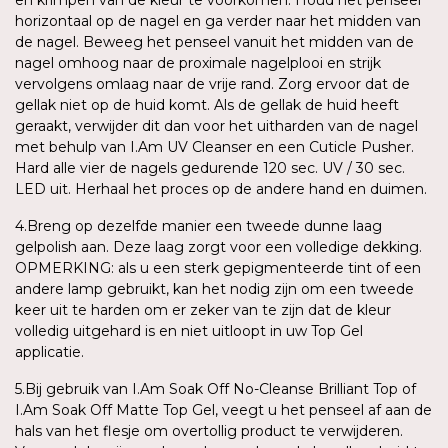
horizontaal op de nagel en ga verder naar het midden van
de nagel. Beweeg het penseel vanuit het midden van de
nagel omhoog naar de proximale nagelplooi en strijk
vervolgens omlaag naar de vrije rand. Zorg ervoor dat de
gellak niet op de huid komt. Als de gellak de huid heeft
geraakt, verwijder dit dan voor het uitharden van de nagel
met behulp van I.Am UV Cleanser en een Cuticle Pusher.
Hard alle vier de nagels gedurende 120 sec. UV / 30 sec.
LED uit. Herhaal het proces op de andere hand en duimen.
4.Breng op dezelfde manier een tweede dunne laag
gelpolish aan. Deze laag zorgt voor een volledige dekking.
OPMERKING: als u een sterk gepigmenteerde tint of een
andere lamp gebruikt, kan het nodig zijn om een tweede
keer uit te harden om er zeker van te zijn dat de kleur
volledig uitgehard is en niet uitloopt in uw Top Gel
applicatie.
5.Bij gebruik van I.Am Soak Off No-Cleanse Brilliant Top of
I.Am Soak Off Matte Top Gel, veegt u het penseel af aan de
hals van het flesje om overtollig product te verwijderen.