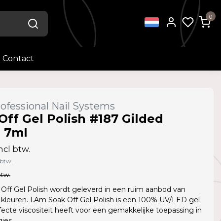
0
Contact
ofessional Nail Systems
Off Gel Polish #187 Gilded
 7ml
ncl btw.
 btw.
btw.
Off Gel Polish wordt geleverd in een ruim aanbod van
kleuren. I.Am Soak Off Gel Polish is een 100% UV/LED gel
fecte viscositeit heeft voor een gemakkelijke toepassing in
jes.