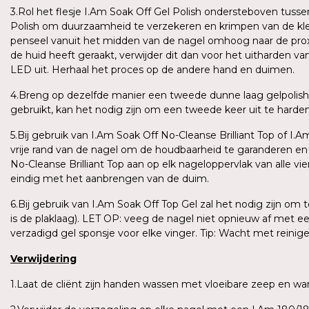
3.Rol het flesje I.Am Soak Off Gel Polish ondersteboven tus
Polish om duurzaamheid te verzekeren en krimpen van de kle
penseel vanuit het midden van de nagel omhoog naar de proxima
de huid heeft geraakt, verwijder dit dan voor het uitharden v
LED uit. Herhaal het proces op de andere hand en duimen.
4.Breng op dezelfde manier een tweede dunne laag gelpolish
gebruikt, kan het nodig zijn om een tweede keer uit te harden o
5.Bij gebruik van I.Am Soak Off No-Cleanse Brilliant Top of I.
vrije rand van de nagel om de houdbaarheid te garanderen e
No-Cleanse Brilliant Top aan op elk nageloppervlak van alle vi
eindig met het aanbrengen van de duim.
6.Bij gebruik van I.Am Soak Off Top Gel zal het nodig zijn om
is de plaklaag). LET OP: veeg de nagel niet opnieuw af met e
verzadigd gel sponsje voor elke vinger. Tip: Wacht met reini
Verwijdering
1.Laat de cliënt zijn handen wassen met vloeibare zeep en 