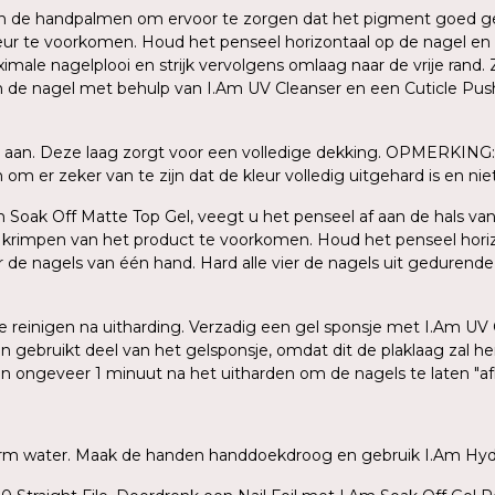
sen de handpalmen om ervoor te zorgen dat het pigment goed ge
ur te voorkomen. Houd het penseel horizontaal op de nagel en
le nagelplooi en strijk vervolgens omlaag naar de vrije rand. Z
an de nagel met behulp van I.Am UV Cleanser en een Cuticle Push
 aan. Deze laag zorgt voor een volledige dekking. OPMERKING: 
m er zeker van te zijn dat de kleur volledig uitgehard is en niet 
Am Soak Off Matte Top Gel, veegt u het penseel af aan de hals van
n krimpen van het product te voorkomen. Houd het penseel hori
er de nagels van één hand. Hard alle vier de nagels uit gedurend
 te reinigen na uitharding. Verzadig een gel sponsje met I.Am UV
en gebruikt deel van het gelsponsje, omdat dit de plaklaag zal 
gen ongeveer 1 minuut na het uitharden om de nagels te laten "a
warm water. Maak de handen handdoekdroog en gebruik I.Am Hydr