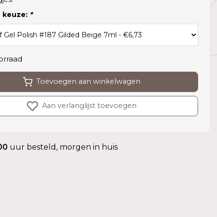
 keuze:
*
orraad
Toevoegen aan winkelwagen
Aan verlanglijst toevoegen
00
uur besteld, morgen in huis