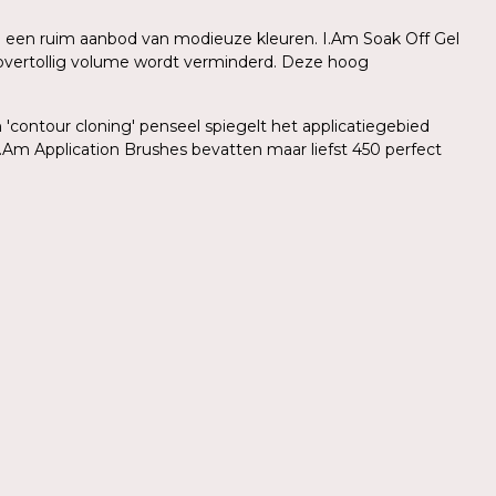
 in een ruim aanbod van modieuze kleuren. I.Am Soak Off Gel
r overtollig volume wordt verminderd. Deze hoog
'contour cloning' penseel spiegelt het applicatiegebied
.Am Application Brushes bevatten maar liefst 450 perfect