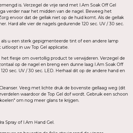
mengd is. Verzegel de vrije rand met I.Am Soak Off Gel
 ga verder naar het midden van de nagel. Beweeg het
org ervoor dat de gellak niet op de huid komt. Als de gellak
er. Hard alle vier de nagels gedurende 120 sec. UV / 30 sec.
als u een sterk gepigmenteerde tint of een andere lamp
uitloopt in uw Top Gel applicatie.
 het flesje om overtollig product te verwijderen. Verzegel de
zontaal op de nagel en breng een dunne laag I.Am Soak Off
e 120 sec. UV / 30 sec. LED. Herhaal dit op de andere hand en
 Cleanser. Veeg met lichte druk de bovenste gellaag weg (dit
herverdelen waardoor de Top Gel dof wordt. Gebruik een schoon
fkoelen" om nog meer glans te krijgen.
a Spray of I.Am Hand Gel.