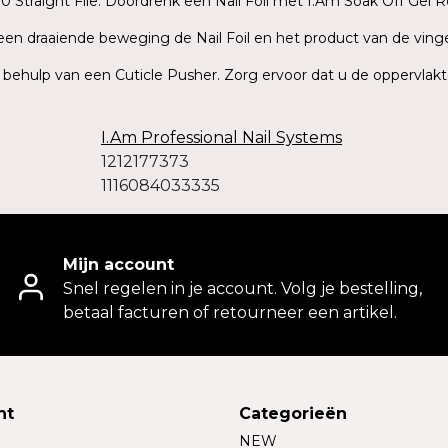
 Straight File. Doordrenk een Nail Foil met I.Am Soak Off Gel R
t een draaiende beweging de Nail Foil en het product van de ving
t behulp van een Cuticle Pusher. Zorg ervoor dat u de oppervlakt
I.Am Professional Nail Systems
1212177373
1116084033335
Mijn account
Snel regelen in je account. Volg je bestelling,
betaal facturen of retourneer een artikel.
nt
Categorieën
NEW