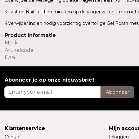
2.Verwijder de verzegeling op elke nagel met een I.Am 180/180
3.Laat de Nail Foil tien minuten op de vinger zitten. Trek me
4.Verwijder indien nodig voorzichtig overtollige Gel Polish me
Product informatie
Merk
Artikelcode
EAN
Abonneer je op onze nieuwsbrief
Abonneer
Klantenservice
Mijn accou
Contact
Inloggen