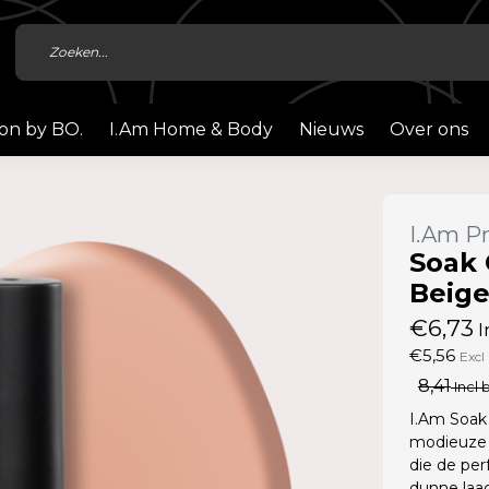
ion by BO.
I.Am Home & Body
Nieuws
Over ons
I.Am Pr
Soak 
Beige
€6,73
I
€5,56
Excl
8,41
Incl 
I.Am Soak 
modieuze 
die de per
dunne laag