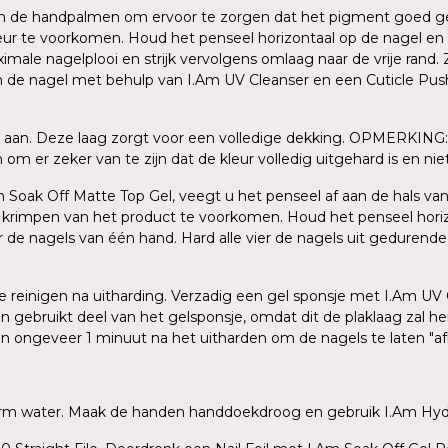
sen de handpalmen om ervoor te zorgen dat het pigment goed ge
ur te voorkomen. Houd het penseel horizontaal op de nagel en
le nagelplooi en strijk vervolgens omlaag naar de vrije rand. Z
an de nagel met behulp van I.Am UV Cleanser en een Cuticle Push
 aan. Deze laag zorgt voor een volledige dekking. OPMERKING: 
m er zeker van te zijn dat de kleur volledig uitgehard is en niet 
Am Soak Off Matte Top Gel, veegt u het penseel af aan de hals van
n krimpen van het product te voorkomen. Houd het penseel hori
er de nagels van één hand. Hard alle vier de nagels uit gedurend
 te reinigen na uitharding. Verzadig een gel sponsje met I.Am UV
en gebruikt deel van het gelsponsje, omdat dit de plaklaag zal 
gen ongeveer 1 minuut na het uitharden om de nagels te laten "a
warm water. Maak de handen handdoekdroog en gebruik I.Am Hydr