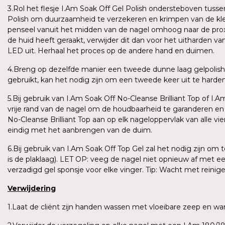
3.Rol het flesje I.Am Soak Off Gel Polish ondersteboven tus
Polish om duurzaamheid te verzekeren en krimpen van de kle
penseel vanuit het midden van de nagel omhoog naar de proxima
de huid heeft geraakt, verwijder dit dan voor het uitharden v
LED uit. Herhaal het proces op de andere hand en duimen.
4.Breng op dezelfde manier een tweede dunne laag gelpolish
gebruikt, kan het nodig zijn om een tweede keer uit te harden o
5.Bij gebruik van I.Am Soak Off No-Cleanse Brilliant Top of I.
vrije rand van de nagel om de houdbaarheid te garanderen e
No-Cleanse Brilliant Top aan op elk nageloppervlak van alle vi
eindig met het aanbrengen van de duim.
6.Bij gebruik van I.Am Soak Off Top Gel zal het nodig zijn om
is de plaklaag). LET OP: veeg de nagel niet opnieuw af met e
verzadigd gel sponsje voor elke vinger. Tip: Wacht met reini
Verwijdering
1.Laat de cliënt zijn handen wassen met vloeibare zeep en 