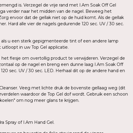
mengd is. Verzegel de vrije rand met I.Am Soak Off Gel
 ga verder naar het midden van de nagel. Beweeg het
org ervoor dat de gellak niet op de huid komt. Als de gellak
er. Hard alle vier de nagels gedurende 120 sec. UV / 30 sec.
als u een sterk gepigmenteerde tint of een andere lamp
uitloopt in uw Top Gel applicatie.
 het flesje om overtollig product te verwijderen. Verzegel de
zontaal op de nagel en breng een dunne laag I.Am Soak Off
e 120 sec. UV / 30 sec. LED. Herhaal dit op de andere hand en
 Cleanser. Veeg met lichte druk de bovenste gellaag weg (dit
herverdelen waardoor de Top Gel dof wordt. Gebruik een schoon
fkoelen" om nog meer glans te krijgen.
a Spray of I.Am Hand Gel.