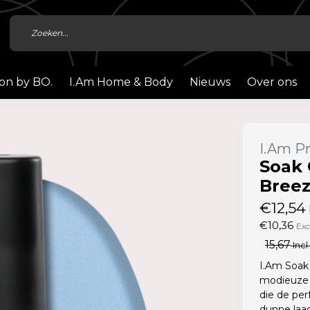
ion by BO.
I.Am Home & Body
Nieuws
Over ons
I.Am Pr
Soak 
Breez
€12,54
€10,36
Exc
15,67
Incl
I.Am Soak 
modieuze 
die de per
dunne laag