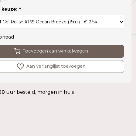
 keuze:
*
orraad
Toevoegen aan winkelwagen
Aan verlanglijst toevoegen
00
uur besteld, morgen in huis