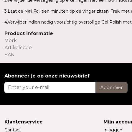
2.Verwijder de verzegeling op elke nagel met een I.Am 180/180
3.Laat de Nail Foil tien minuten op de vinger zitten. Trek me
4.Verwijder indien nodig voorzichtig overtollige Gel Polish me
Product informatie
Merk
Artikelcode
EAN
Abonneer je op onze nieuwsbrief
Abonneer
Klantenservice
Mijn accou
Contact
Inloggen