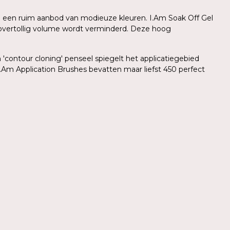
 in een ruim aanbod van modieuze kleuren. I.Am Soak Off Gel
r overtollig volume wordt verminderd. Deze hoog
'contour cloning' penseel spiegelt het applicatiegebied
.Am Application Brushes bevatten maar liefst 450 perfect