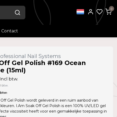
0
Contact
ofessional Nail Systems
Off Gel Polish #169 Ocean
e (15ml)
Incl btw.
l btw.
 btw.
Off Gel Polish wordt geleverd in een ruim aanbod van
kleuren. I.Am Soak Off Gel Polish is een 100% UV/LED gel
fecte viscositeit heeft voor een gemakkelijke toepassing in
jes.