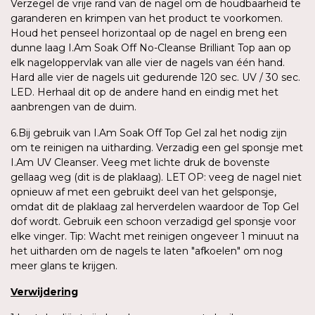
Verzegel de vrije rand van de nagel om de houdbaarheid te
garanderen en krimpen van het product te voorkomen.
Houd het penseel horizontaal op de nagel en breng een
dunne laag I.Am Soak Off No-Cleanse Brilliant Top aan op
elk nageloppervlak van alle vier de nagels van één hand.
Hard alle vier de nagels uit gedurende 120 sec. UV / 30 sec.
LED. Herhaal dit op de andere hand en eindig met het
aanbrengen van de duim.
6.Bij gebruik van I.Am Soak Off Top Gel zal het nodig zijn
om te reinigen na uitharding. Verzadig een gel sponsje met
I.Am UV Cleanser. Veeg met lichte druk de bovenste
gellaag weg (dit is de plaklaag). LET OP: veeg de nagel niet
opnieuw af met een gebruikt deel van het gelsponsje,
omdat dit de plaklaag zal herverdelen waardoor de Top Gel
dof wordt. Gebruik een schoon verzadigd gel sponsje voor
elke vinger. Tip: Wacht met reinigen ongeveer 1 minuut na
het uitharden om de nagels te laten "afkoelen" om nog
meer glans te krijgen.
Verwijdering