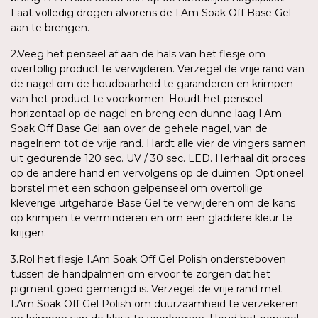
Laat volledig drogen alvorens de I.Am Soak Off Base Gel
aan te brengen.
2.Veeg het penseel af aan de hals van het flesje om
overtollig product te verwijderen. Verzegel de vrije rand van
de nagel om de houdbaarheid te garanderen en krimpen
van het product te voorkomen. Houdt het penseel
horizontaal op de nagel en breng een dunne laag I.Am
Soak Off Base Gel aan over de gehele nagel, van de
nagelriem tot de vrije rand. Hardt alle vier de vingers samen
uit gedurende 120 sec. UV / 30 sec. LED. Herhaal dit proces
op de andere hand en vervolgens op de duimen. Optioneel:
borstel met een schoon gelpenseel om overtollige
kleverige uitgeharde Base Gel te verwijderen om de kans
op krimpen te verminderen en om een gladdere kleur te
krijgen.
3.Rol het flesje I.Am Soak Off Gel Polish ondersteboven
tussen de handpalmen om ervoor te zorgen dat het
pigment goed gemengd is. Verzegel de vrije rand met
I.Am Soak Off Gel Polish om duurzaamheid te verzekeren