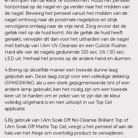
en krimpen van de kleur te voorkomen. Houd het penseel
horizontaal op de nagel en ga verder naar het midden van
de nagel. Beweeg het penseel vanuit het midden van de
nagel omhoog naar de proximale nagelplooi en strijk
vervolgens omlaag naar de vrije rand. Zorg ervoor dat de
gellak niet op de huid komt. Als de gellak de huid heeft
geraakt, verwijder dit dan voor het uitharden van de nagel
met behulp van I.Am UV Cleanser en een Cuticle Pusher.
Hard alle vier de nagels gedurende 120 sec. UV / 30 sec.
LED uit. Herhaal het proces op de andere hand en duimen.
4.Breng op dezelfde manier een tweede dunne laag
gelpolish aan. Deze laag zorgt voor een volledige dekking.
OPMERKING: als u een sterk gepigmenteerde tint of een
andere lamp gebruikt, kan het nodig zijn om een tweede
keer uit te harden om er zeker van te zijn dat de kleur
volledig uitgehard is en niet uitloopt in uw Top Gel
applicatie.
5.Bij gebruik van I.Am Soak Off No-Cleanse Brilliant Top of
I.Am Soak Off Matte Top Gel, veegt u het penseel af aan de
hals van het flesje om overtollig product te verwijderen.