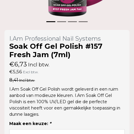
I.Am Professional Nail Systems
Soak Off Gel Polish #157
Fresh Jam (7ml)
€6,73
Incl btw.
€5,56
Excl btw.
8,41
Incl btw.
I.Am Soak Off Gel Polish wordt geleverd in een ruim
aanbod van modieuze kleuren. I.Am Soak Off Gel
Polish is een 100% UV/LED gel die de perfecte
viscositeit heeft voor een gemakkelijke toepassing in
dunne laagjes.
Maak een keuze:
*