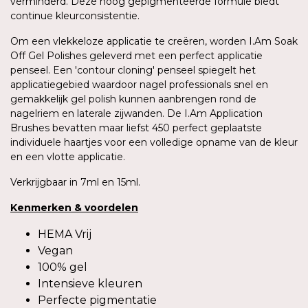
verminderd. Deze hoog gepigmenteerde formule biedt
continue kleurconsistentie.
Om een vlekkeloze applicatie te creëren, worden I.Am Soak
Off Gel Polishes geleverd met een perfect applicatie
penseel. Een 'contour cloning' penseel spiegelt het
applicatiegebied waardoor nagel professionals snel en
gemakkelijk gel polish kunnen aanbrengen rond de
nagelriem en laterale zijwanden. De I.Am Application
Brushes bevatten maar liefst 450 perfect geplaatste
individuele haartjes voor een volledige opname van de kleur
en een vlotte applicatie.
Verkrijgbaar in 7ml en 15ml.
Kenmerken
&
voordelen
HEMA Vrij
Vegan
100% gel
Intensieve kleuren
Perfecte pigmentatie