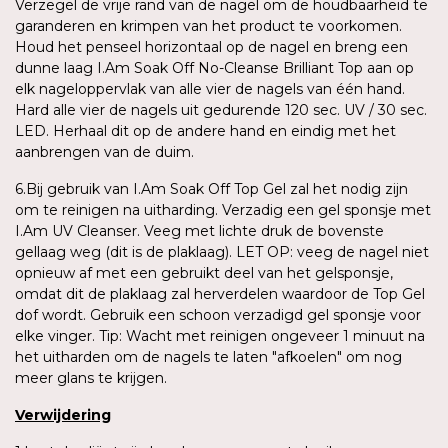
Verzegel de vrije rand van de nagel om de houdbaarheid te
garanderen en krimpen van het product te voorkomen.
Houd het penseel horizontaal op de nagel en breng een
dunne laag I.Am Soak Off No-Cleanse Brilliant Top aan op
elk nageloppervlak van alle vier de nagels van één hand.
Hard alle vier de nagels uit gedurende 120 sec. UV / 30 sec.
LED. Herhaal dit op de andere hand en eindig met het
aanbrengen van de duim.
6.Bij gebruik van I.Am Soak Off Top Gel zal het nodig zijn
om te reinigen na uitharding. Verzadig een gel sponsje met
I.Am UV Cleanser. Veeg met lichte druk de bovenste
gellaag weg (dit is de plaklaag). LET OP: veeg de nagel niet
opnieuw af met een gebruikt deel van het gelsponsje,
omdat dit de plaklaag zal herverdelen waardoor de Top Gel
dof wordt. Gebruik een schoon verzadigd gel sponsje voor
elke vinger. Tip: Wacht met reinigen ongeveer 1 minuut na
het uitharden om de nagels te laten "afkoelen" om nog
meer glans te krijgen.
Verwijdering