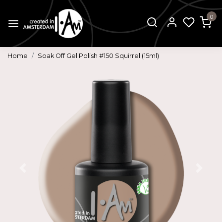
0
Home
Soak Off Gel Polish #150 Squirrel (15ml)
Vorige
Volg