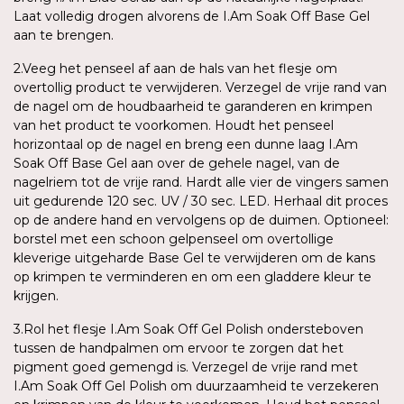
Laat volledig drogen alvorens de I.Am Soak Off Base Gel
aan te brengen.
2.Veeg het penseel af aan de hals van het flesje om
overtollig product te verwijderen. Verzegel de vrije rand van
de nagel om de houdbaarheid te garanderen en krimpen
van het product te voorkomen. Houdt het penseel
horizontaal op de nagel en breng een dunne laag I.Am
Soak Off Base Gel aan over de gehele nagel, van de
nagelriem tot de vrije rand. Hardt alle vier de vingers samen
uit gedurende 120 sec. UV / 30 sec. LED. Herhaal dit proces
op de andere hand en vervolgens op de duimen. Optioneel:
borstel met een schoon gelpenseel om overtollige
kleverige uitgeharde Base Gel te verwijderen om de kans
op krimpen te verminderen en om een gladdere kleur te
krijgen.
3.Rol het flesje I.Am Soak Off Gel Polish ondersteboven
tussen de handpalmen om ervoor te zorgen dat het
pigment goed gemengd is. Verzegel de vrije rand met
I.Am Soak Off Gel Polish om duurzaamheid te verzekeren