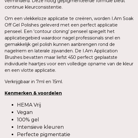
verminderd. Deze hoog gepigmenteerde formule biedt
continue kleurconsistentie.
Om een vlekkeloze applicatie te creëren, worden I.Am Soak
Off Gel Polishes geleverd met een perfect applicatie
penseel. Een 'contour cloning' penseel spiegelt het
applicatiegebied waardoor nagel professionals snel en
gemakkelijk gel polish kunnen aanbrengen rond de
nagelriem en laterale zijwanden. De I.Am Application
Brushes bevatten maar liefst 450 perfect geplaatste
individuele haartjes voor een volledige opname van de kleur
en een vlotte applicatie.
Verkrijgbaar in 7ml en 15ml.
Kenmerken
&
voordelen
HEMA Vrij
Vegan
100% gel
Intensieve kleuren
Perfecte pigmentatie