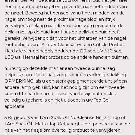
en krimpen van de kleur te voorkomen. Houd het penseel
horizontaal op de nagel en ga verder naar het midden van
de nagel. Beweeg het penseel vanuit het midden van de
nagel omhoog naar de proximale nagelplooi en strijk
vervolgens omlaag naar de vrije rand. Zorg ervoor dat de
gellak niet op de huid komt. Als de gellak de huid heeft
geraakt, verwijder dit dan voor het uitharden van de nagel
met behulp van I.Am UV Cleanser en een Cuticle Pusher.
Hard alle vier de nagels gedurende 120 sec. UV / 30 sec.
LED uit. Herhaal het proces op de andere hand en duimen.
4.Breng op dezelfde manier een tweede dunne laag
gelpolish aan. Deze laag zorgt voor een volledige dekking.
OPMERKING: als u een sterk gepigmenteerde tint of een
andere lamp gebruikt, kan het nodig zijn om een tweede
keer uit te harden om er zeker van te zijn dat de kleur
volledig uitgehard is en niet uitloopt in uw Top Gel
applicatie.
5.Bij gebruik van I.Am Soak Off No-Cleanse Brilliant Top of
I.Am Soak Off Matte Top Gel, veegt u het penseel af aan de
hals van het flesje om overtollig product te verwijderen.