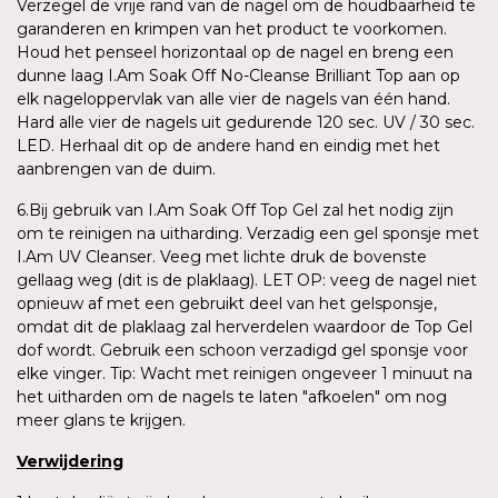
Verzegel de vrije rand van de nagel om de houdbaarheid te
garanderen en krimpen van het product te voorkomen.
Houd het penseel horizontaal op de nagel en breng een
dunne laag I.Am Soak Off No-Cleanse Brilliant Top aan op
elk nageloppervlak van alle vier de nagels van één hand.
Hard alle vier de nagels uit gedurende 120 sec. UV / 30 sec.
LED. Herhaal dit op de andere hand en eindig met het
aanbrengen van de duim.
6.Bij gebruik van I.Am Soak Off Top Gel zal het nodig zijn
om te reinigen na uitharding. Verzadig een gel sponsje met
I.Am UV Cleanser. Veeg met lichte druk de bovenste
gellaag weg (dit is de plaklaag). LET OP: veeg de nagel niet
opnieuw af met een gebruikt deel van het gelsponsje,
omdat dit de plaklaag zal herverdelen waardoor de Top Gel
dof wordt. Gebruik een schoon verzadigd gel sponsje voor
elke vinger. Tip: Wacht met reinigen ongeveer 1 minuut na
het uitharden om de nagels te laten "afkoelen" om nog
meer glans te krijgen.
Verwijdering