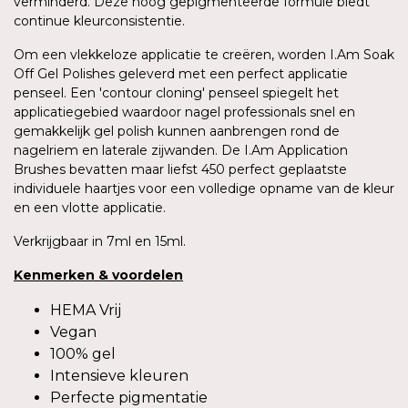
verminderd. Deze hoog gepigmenteerde formule biedt
continue kleurconsistentie.
Om een vlekkeloze applicatie te creëren, worden I.Am Soak
Off Gel Polishes geleverd met een perfect applicatie
penseel. Een 'contour cloning' penseel spiegelt het
applicatiegebied waardoor nagel professionals snel en
gemakkelijk gel polish kunnen aanbrengen rond de
nagelriem en laterale zijwanden. De I.Am Application
Brushes bevatten maar liefst 450 perfect geplaatste
individuele haartjes voor een volledige opname van de kleur
en een vlotte applicatie.
Verkrijgbaar in 7ml en 15ml.
Kenmerken
&
voordelen
HEMA Vrij
Vegan
100% gel
Intensieve kleuren
Perfecte pigmentatie