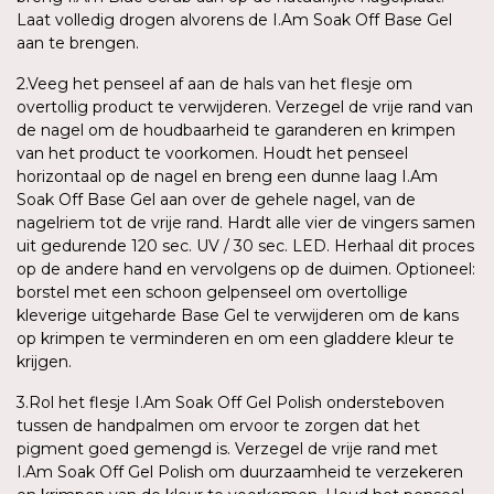
Laat volledig drogen alvorens de I.Am Soak Off Base Gel
aan te brengen.
2.Veeg het penseel af aan de hals van het flesje om
overtollig product te verwijderen. Verzegel de vrije rand van
de nagel om de houdbaarheid te garanderen en krimpen
van het product te voorkomen. Houdt het penseel
horizontaal op de nagel en breng een dunne laag I.Am
Soak Off Base Gel aan over de gehele nagel, van de
nagelriem tot de vrije rand. Hardt alle vier de vingers samen
uit gedurende 120 sec. UV / 30 sec. LED. Herhaal dit proces
op de andere hand en vervolgens op de duimen. Optioneel:
borstel met een schoon gelpenseel om overtollige
kleverige uitgeharde Base Gel te verwijderen om de kans
op krimpen te verminderen en om een gladdere kleur te
krijgen.
3.Rol het flesje I.Am Soak Off Gel Polish ondersteboven
tussen de handpalmen om ervoor te zorgen dat het
pigment goed gemengd is. Verzegel de vrije rand met
I.Am Soak Off Gel Polish om duurzaamheid te verzekeren