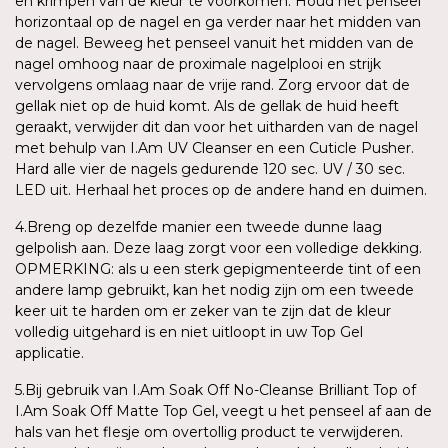
en krimpen van de kleur te voorkomen. Houd het penseel
horizontaal op de nagel en ga verder naar het midden van
de nagel. Beweeg het penseel vanuit het midden van de
nagel omhoog naar de proximale nagelplooi en strijk
vervolgens omlaag naar de vrije rand. Zorg ervoor dat de
gellak niet op de huid komt. Als de gellak de huid heeft
geraakt, verwijder dit dan voor het uitharden van de nagel
met behulp van I.Am UV Cleanser en een Cuticle Pusher.
Hard alle vier de nagels gedurende 120 sec. UV / 30 sec.
LED uit. Herhaal het proces op de andere hand en duimen.
4.Breng op dezelfde manier een tweede dunne laag
gelpolish aan. Deze laag zorgt voor een volledige dekking.
OPMERKING: als u een sterk gepigmenteerde tint of een
andere lamp gebruikt, kan het nodig zijn om een tweede
keer uit te harden om er zeker van te zijn dat de kleur
volledig uitgehard is en niet uitloopt in uw Top Gel
applicatie.
5.Bij gebruik van I.Am Soak Off No-Cleanse Brilliant Top of
I.Am Soak Off Matte Top Gel, veegt u het penseel af aan de
hals van het flesje om overtollig product te verwijderen.