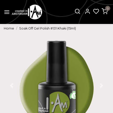
0
Home
Soak Off Gel Polish #131 Khaki (15ml)
Vorige
Volg