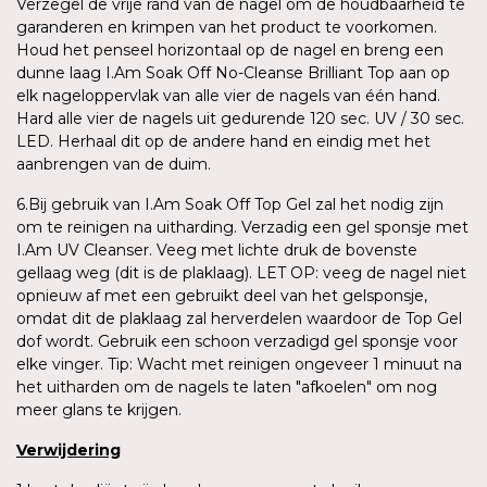
Verzegel de vrije rand van de nagel om de houdbaarheid te
garanderen en krimpen van het product te voorkomen.
Houd het penseel horizontaal op de nagel en breng een
dunne laag I.Am Soak Off No-Cleanse Brilliant Top aan op
elk nageloppervlak van alle vier de nagels van één hand.
Hard alle vier de nagels uit gedurende 120 sec. UV / 30 sec.
LED. Herhaal dit op de andere hand en eindig met het
aanbrengen van de duim.
6.Bij gebruik van I.Am Soak Off Top Gel zal het nodig zijn
om te reinigen na uitharding. Verzadig een gel sponsje met
I.Am UV Cleanser. Veeg met lichte druk de bovenste
gellaag weg (dit is de plaklaag). LET OP: veeg de nagel niet
opnieuw af met een gebruikt deel van het gelsponsje,
omdat dit de plaklaag zal herverdelen waardoor de Top Gel
dof wordt. Gebruik een schoon verzadigd gel sponsje voor
elke vinger. Tip: Wacht met reinigen ongeveer 1 minuut na
het uitharden om de nagels te laten "afkoelen" om nog
meer glans te krijgen.
Verwijdering