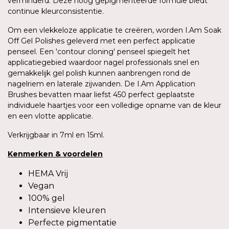
verminderd. Deze hoog gepigmenteerde formule biedt
continue kleurconsistentie.
Om een vlekkeloze applicatie te creëren, worden I.Am Soak
Off Gel Polishes geleverd met een perfect applicatie
penseel. Een 'contour cloning' penseel spiegelt het
applicatiegebied waardoor nagel professionals snel en
gemakkelijk gel polish kunnen aanbrengen rond de
nagelriem en laterale zijwanden. De I.Am Application
Brushes bevatten maar liefst 450 perfect geplaatste
individuele haartjes voor een volledige opname van de kleur
en een vlotte applicatie.
Verkrijgbaar in 7ml en 15ml.
Kenmerken
&
voordelen
HEMA Vrij
Vegan
100% gel
Intensieve kleuren
Perfecte pigmentatie