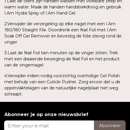
1.Laat de cliënt zijn handen wassen met vloeibare zeep en
warm water. Maak de handen handdoekdroog en gebruik
I.Am Hydra Spray of I.Am Hand Gel.
2.Verwijder de verzegeling op elke nagel met een I.Am
180/180 Straight File. Doordrenk een Nail Foil met I.Am
Soak Off Gel Remover en bevestig de folie stevig rond de
vinger.
3.Laat de Nail Foil tien minuten op de vinger zitten. Trek
met een draaiende beweging de Nail Foil en het product
van de vingernagel.
4.Verwijder indien nodig voorzichtig overtollige Gel Polish
met behulp van een Cuticle Pusher. Zorg ervoor dat u de
oppervlaktelagen van de natuurlijke nagelplaat niet weg
schraapt.
Abonneer je op onze nieuwsbrief
Abonneer