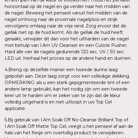
horizontaal op de nagel en ga verder naar het midden van
de nagel. Beweeg het penseel vanuit het midden van de
nagel omhoog naar de proximale nagelplooi en strijk
vervolgens omlaag naar de vrije rand. Zorg ervoor dat de
gellak niet op de huid komt. Als de gellak de huid heeft
geraakt, verwijder dit dan voor het uitharden van de nagel
met behulp van I.Am UV Cleanser en een Cuticle Pusher.
Hard alle vier de nagels gedurende 120 sec. UV / 30 sec.
LED uit. Herhaal het proces op de andere hand en duimen.
4.Breng op dezelfde manier een tweede dunne laag
gelpolish aan. Deze laag zorgt voor een volledige dekking.
OPMERKING: als u een sterk gepigmenteerde tint of een
andere lamp gebruikt, kan het nodig zijn om een tweede
keer uit te harden om er zeker van te zijn dat de kleur
volledig uitgehard is en niet uitloopt in uw Top Gel
applicatie.
5.Bij gebruik van I.Am Soak Off No-Cleanse Brilliant Top of
I.Am Soak Off Matte Top Gel, veegt u het penseel af aan de
hals van het flesje om overtollig product te verwijderen.