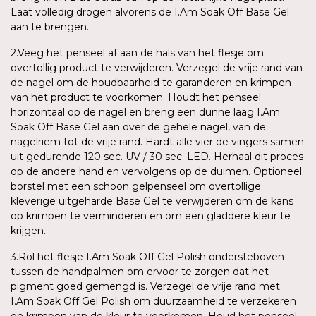
Laat volledig drogen alvorens de I.Am Soak Off Base Gel
aan te brengen.
2.Veeg het penseel af aan de hals van het flesje om
overtollig product te verwijderen. Verzegel de vrije rand van
de nagel om de houdbaarheid te garanderen en krimpen
van het product te voorkomen. Houdt het penseel
horizontaal op de nagel en breng een dunne laag I.Am
Soak Off Base Gel aan over de gehele nagel, van de
nagelriem tot de vrije rand. Hardt alle vier de vingers samen
uit gedurende 120 sec. UV / 30 sec. LED. Herhaal dit proces
op de andere hand en vervolgens op de duimen. Optioneel:
borstel met een schoon gelpenseel om overtollige
kleverige uitgeharde Base Gel te verwijderen om de kans
op krimpen te verminderen en om een gladdere kleur te
krijgen.
3.Rol het flesje I.Am Soak Off Gel Polish ondersteboven
tussen de handpalmen om ervoor te zorgen dat het
pigment goed gemengd is. Verzegel de vrije rand met
I.Am Soak Off Gel Polish om duurzaamheid te verzekeren
en krimpen van de kleur te voorkomen. Houd het penseel