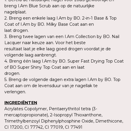
breng I.Am Blue Scrub aan op de natuurlijke
nagelplaat.
2. Breng een enkele laag I.Am by BO. 2-in-1 Base & Top
Coat of I.Am by BO. Milky Base Coat aan en
laat drogen.
3. Breng twee lagen van een I.Am Collection by BO. Nail
Lacquer naar keuze aan. Voor het beste
resultaat laat je elke laag goed drogen voordat je de
volgende laag aanbrengt.
4. Breng één laag I.Am by BO. Super Fast Drying Top Coat
of BO Super Shiny Top Coat aan en laat
drogen.
5. Breng de volgende dagen extra lagen I.Am by BO. Top
Coat aan om de levensduur van je nagellak te
verlengen.
INGREDIËNTEN
Acrylates Copolymer, Pentaerythritol tetra (3-
mercaptopropionate), 2-Isopropyl Thioxanthone,
Trimethylbenzoyl Diphenylphosphine Oxide, Dimethicone,
CI 17200, CI 77742, CI 77019, CI 77491