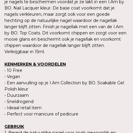
je nagels te beschermen voordat je ze lakt in een I.Am by
BO. Nail Lacquer kleur. De base coat voorkomt dat je
nagels verkleuren, maar zorgt ook voor een goede
hechting op de natuurlijke nagel waardoor de nagellak
langer blijft zitten. Finish je nagellak met een van de I.Am
by BO. Top Coats. Dit voorkomt chippen en zorgt voor een
mooie glans en beschermt ook je nagellak en voorkomt
chippen waardoor de nagellak langer blijft zitten.
Verkrijgbaar in 15ml.
KENMERKEN & VOORDELEN
• 10 Free
• Vegan
• Een aanvulling op je I.Am Collection by BO. Soakable Gel
Polish kleur
• Duurzaam
• Sneldrogend
• Ideaal retail item
• Perfect voor manicure of pedicure
GEBRUIK
1. Bereid de natuurlijke nagel voor zoals gewoonlijk en