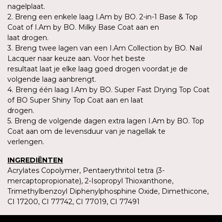
nagelplaat.
2. Breng een enkele laag I.Am by BO. 2-in-1 Base & Top
Coat of I.Am by BO. Milky Base Coat aan en
laat drogen.
3. Breng twee lagen van een I.Am Collection by BO. Nail
Lacquer naar keuze aan. Voor het beste
resultaat laat je elke laag goed drogen voordat je de
volgende laag aanbrengt.
4. Breng één laag I.Am by BO. Super Fast Drying Top Coat
of BO Super Shiny Top Coat aan en laat
drogen.
5. Breng de volgende dagen extra lagen I.Am by BO. Top
Coat aan om de levensduur van je nagellak te
verlengen.
INGREDIËNTEN
Acrylates Copolymer, Pentaerythritol tetra (3-
mercaptopropionate), 2-Isopropyl Thioxanthone,
Trimethylbenzoyl Diphenylphosphine Oxide, Dimethicone,
CI 17200, CI 77742, CI 77019, CI 77491