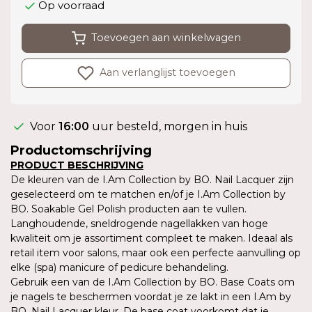
Op voorraad
Toevoegen aan winkelwagen
Aan verlanglijst toevoegen
Voor
16:00
uur besteld, morgen in huis
Productomschrijving
PRODUCT BESCHRIJVING
De kleuren van de I.Am Collection by BO. Nail Lacquer zijn
geselecteerd om te matchen en/of je I.Am Collection by
BO. Soakable Gel Polish producten aan te vullen.
Langhoudende, sneldrogende nagellakken van hoge
kwaliteit om je assortiment compleet te maken. Ideaal als
retail item voor salons, maar ook een perfecte aanvulling op
elke (spa) manicure of pedicure behandeling.
Gebruik een van de I.Am Collection by BO. Base Coats om
je nagels te beschermen voordat je ze lakt in een I.Am by
BO. Nail Lacquer kleur. De base coat voorkomt dat je