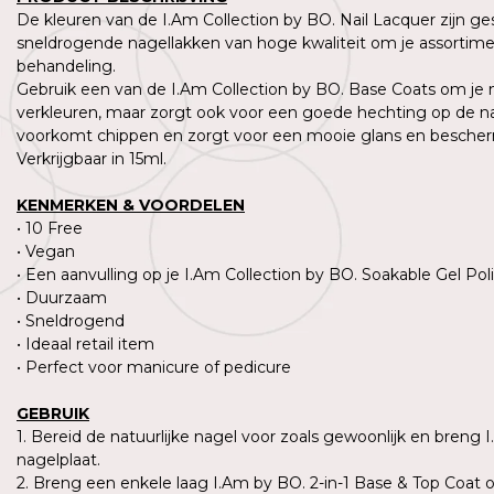
De kleuren van de I.Am Collection by BO. Nail Lacquer zijn g
sneldrogende nagellakken van hoge kwaliteit om je assortimen
behandeling.
Gebruik een van de I.Am Collection by BO. Base Coats om je n
verkleuren, maar zorgt ook voor een goede hechting op de natu
voorkomt chippen en zorgt voor een mooie glans en beschermt
Verkrijgbaar in 15ml.
KENMERKEN & VOORDELEN
• 10 Free
• Vegan
• Een aanvulling op je I.Am Collection by BO. Soakable Gel Poli
• Duurzaam
• Sneldrogend
• Ideaal retail item
• Perfect voor manicure of pedicure
GEBRUIK
1. Bereid de natuurlijke nagel voor zoals gewoonlijk en breng 
nagelplaat.
2. Breng een enkele laag I.Am by BO. 2-in-1 Base & Top Coat 