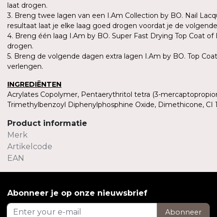
laat drogen.
3. Breng twee lagen van een I.Am Collection by BO. Nail Lacq
resultaat laat je elke laag goed drogen voordat je de volgend
4. Breng één laag I.Am by BO. Super Fast Drying Top Coat of
drogen.
5. Breng de volgende dagen extra lagen I.Am by BO. Top Coat
verlengen.
INGREDIËNTEN
Acrylates Copolymer, Pentaerythritol tetra (3-mercaptopropion
Trimethylbenzoyl Diphenylphosphine Oxide, Dimethicone, CI 1
Product informatie
Merk
Artikelcode
EAN
Abonneer je op onze nieuwsbrief
Abonneer