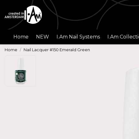
Home
NEW
I.Am Nail Systems
I.Am Collect
Home
Nail Lacquer #150 Emerald Green