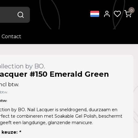
0
Contact
llection by BO.
Lacquer #150 Emerald Green
ncl btw.
 btw.
btw.
ction by BO. Nail Lacquer is sneldrogend, duurzaam en
rfect te combineren met Soakable Gel Polish, beschermt
 geeft een langdurige, glanzende manicure.
 keuze:
*