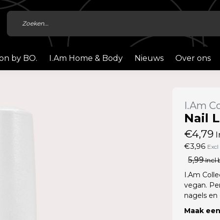
ion by BO.
I.Am Home & Body
Nieuws
Over ons
I.Am Co
Nail 
€4,79
I
€3,96
Excl
5,99
Incl 
I.Am Colle
vegan. Pe
nagels en
Maak een