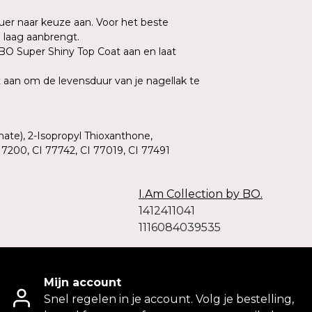
uer naar keuze aan. Voor het beste
e laag aanbrengt.
 BO Super Shiny Top Coat aan en laat
 aan om de levensduur van je nagellak te
ate), 2-Isopropyl Thioxanthone,
7200, CI 77742, CI 77019, CI 77491
I.Am Collection by BO.
1412411041
1116084039535
Mijn account
Snel regelen in je account. Volg je bestelling,