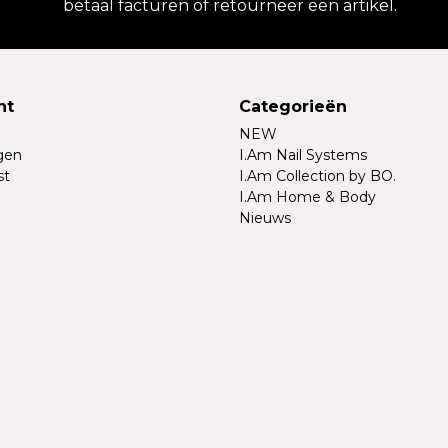
betaal facturen of retourneer een artikel.
nt
Categorieën
NEW
ngen
I.Am Nail Systems
st
I.Am Collection by BO.
I.Am Home & Body
Nieuws