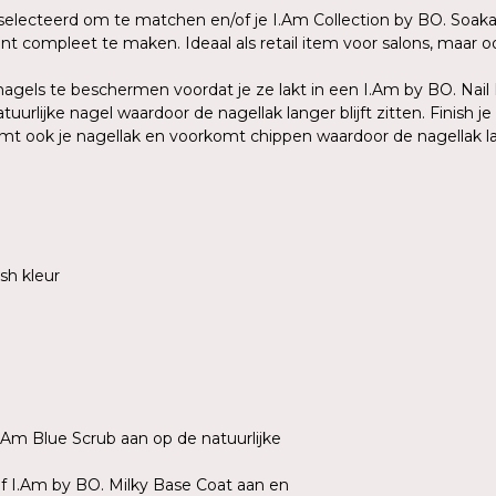
eselecteerd om te matchen en/of je I.Am Collection by BO. Soak
t compleet te maken. Ideaal als retail item voor salons, maar o
agels te beschermen voordat je ze lakt in een I.Am by BO. Nail
urlijke nagel waardoor de nagellak langer blijft zitten. Finish j
 ook je nagellak en voorkomt chippen waardoor de nagellak lang
sh kleur
I.Am Blue Scrub aan op de natuurlijke
of I.Am by BO. Milky Base Coat aan en