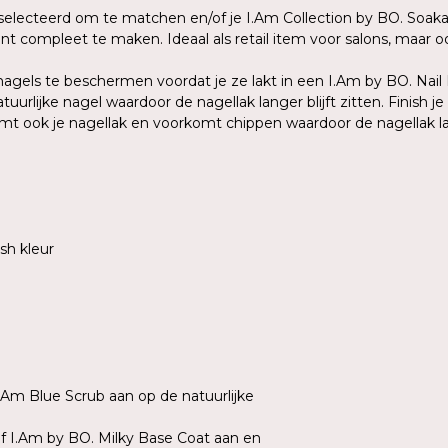
eselecteerd om te matchen en/of je I.Am Collection by BO. Soak
t compleet te maken. Ideaal als retail item voor salons, maar o
agels te beschermen voordat je ze lakt in een I.Am by BO. Nail
urlijke nagel waardoor de nagellak langer blijft zitten. Finish j
 ook je nagellak en voorkomt chippen waardoor de nagellak lang
sh kleur
I.Am Blue Scrub aan op de natuurlijke
of I.Am by BO. Milky Base Coat aan en