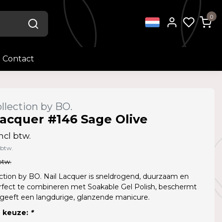
0
Contact
llection by BO.
Lacquer #146 Sage Olive
ncl btw.
 btw.
btw.
ction by BO. Nail Lacquer is sneldrogend, duurzaam en
rfect te combineren met Soakable Gel Polish, beschermt
 geeft een langdurige, glanzende manicure.
 keuze:
*