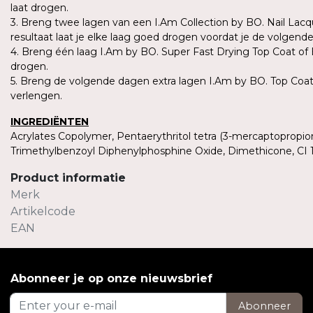
laat drogen.
3. Breng twee lagen van een I.Am Collection by BO. Nail Lacq
resultaat laat je elke laag goed drogen voordat je de volgend
4. Breng één laag I.Am by BO. Super Fast Drying Top Coat of
drogen.
5. Breng de volgende dagen extra lagen I.Am by BO. Top Coat
verlengen.
INGREDIËNTEN
Acrylates Copolymer, Pentaerythritol tetra (3-mercaptopropion
Trimethylbenzoyl Diphenylphosphine Oxide, Dimethicone, CI 1
Product informatie
Merk
Artikelcode
EAN
Abonneer je op onze nieuwsbrief
Abonneer