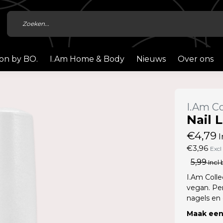
ion by BO.
I.Am Home & Body
Nieuws
Over ons
I.Am Co
Nail 
€4,79
I
€3,96
Excl
5,99
Incl 
I.Am Colle
vegan. Pe
nagels en
Maak een