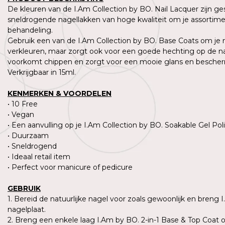
De kleuren van de I.Am Collection by BO. Nail Lacquer zijn g
sneldrogende nagellakken van hoge kwaliteit om je assortimen
behandeling.
Gebruik een van de I.Am Collection by BO. Base Coats om je n
verkleuren, maar zorgt ook voor een goede hechting op de natu
voorkomt chippen en zorgt voor een mooie glans en beschermt
Verkrijgbaar in 15ml.
KENMERKEN & VOORDELEN
• 10 Free
• Vegan
• Een aanvulling op je I.Am Collection by BO. Soakable Gel Poli
• Duurzaam
• Sneldrogend
• Ideaal retail item
• Perfect voor manicure of pedicure
GEBRUIK
1. Bereid de natuurlijke nagel voor zoals gewoonlijk en breng 
nagelplaat.
2. Breng een enkele laag I.Am by BO. 2-in-1 Base & Top Coat 