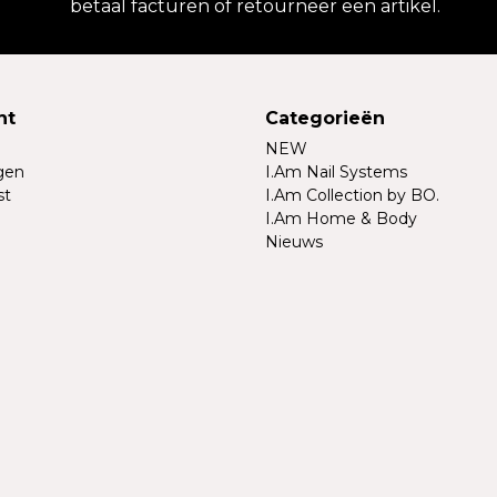
betaal facturen of retourneer een artikel.
nt
Categorieën
NEW
ngen
I.Am Nail Systems
st
I.Am Collection by BO.
I.Am Home & Body
Nieuws