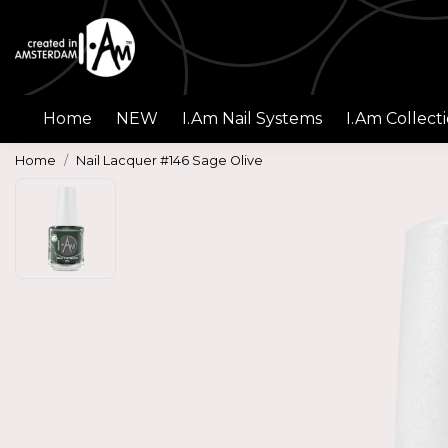
Home
NEW
I.Am Nail Systems
I.Am Collect
Home
Nail Lacquer #146 Sage Olive