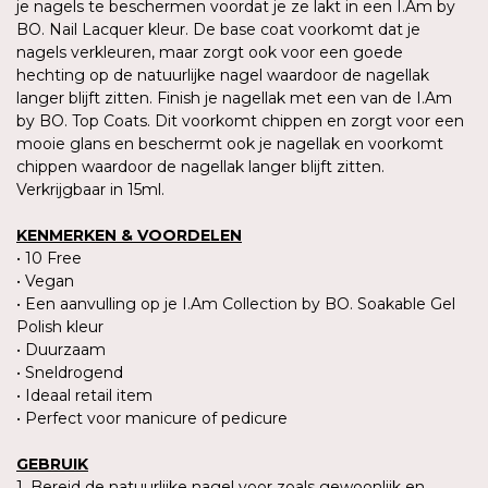
je nagels te beschermen voordat je ze lakt in een I.Am by
BO. Nail Lacquer kleur. De base coat voorkomt dat je
nagels verkleuren, maar zorgt ook voor een goede
hechting op de natuurlijke nagel waardoor de nagellak
langer blijft zitten. Finish je nagellak met een van de I.Am
by BO. Top Coats. Dit voorkomt chippen en zorgt voor een
mooie glans en beschermt ook je nagellak en voorkomt
chippen waardoor de nagellak langer blijft zitten.
Verkrijgbaar in 15ml.
KENMERKEN & VOORDELEN
• 10 Free
• Vegan
• Een aanvulling op je I.Am Collection by BO. Soakable Gel
Polish kleur
• Duurzaam
• Sneldrogend
• Ideaal retail item
• Perfect voor manicure of pedicure
GEBRUIK
1. Bereid de natuurlijke nagel voor zoals gewoonlijk en