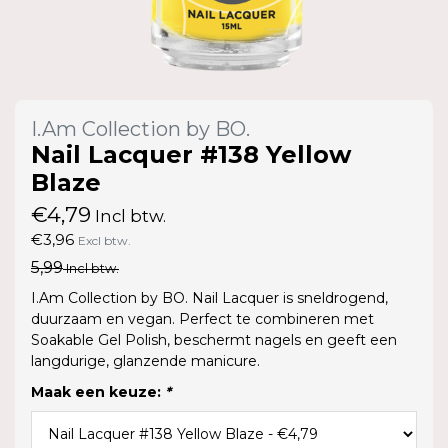
I.Am Collection by BO.
Nail Lacquer #138 Yellow
Blaze
€4,79
Incl btw.
€3,96
Excl btw.
5,99
Incl btw.
I.Am Collection by BO. Nail Lacquer is sneldrogend,
duurzaam en vegan. Perfect te combineren met
Soakable Gel Polish, beschermt nagels en geeft een
langdurige, glanzende manicure.
Maak een keuze:
*