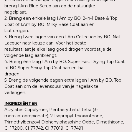
breng I.Am Blue Scrub aan op de natuurlijke
nagelplaat.
2. Breng een enkele laag I.Am by BO. 2-in-1 Base & Top
Coat of I.Am by BO. Milky Base Coat aan en
laat drogen.
3. Breng twee lagen van een I.Am Collection by BO. Nail
Lacquer naar keuze aan. Voor het beste
resultaat laat je elke laag goed drogen voordat je de
volgende laag aanbrengt.
4. Breng één laag I.Am by BO. Super Fast Drying Top Coat
of BO Super Shiny Top Coat aan en laat
drogen.
5. Breng de volgende dagen extra lagen I.Am by BO. Top
Coat aan om de levensduur van je nagellak te
verlengen.
INGREDIËNTEN
Acrylates Copolymer, Pentaerythritol tetra (3-
mercaptopropionate), 2-Isopropyl Thioxanthone,
Trimethylbenzoyl Diphenylphosphine Oxide, Dimethicone,
CI 17200, CI 77742, CI 77019, CI 77491