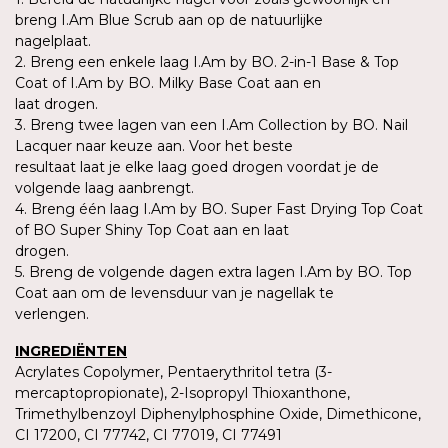
breng I.Am Blue Scrub aan op de natuurlijke
nagelplaat.
2. Breng een enkele laag I.Am by BO. 2-in-1 Base & Top
Coat of I.Am by BO. Milky Base Coat aan en
laat drogen.
3. Breng twee lagen van een I.Am Collection by BO. Nail
Lacquer naar keuze aan. Voor het beste
resultaat laat je elke laag goed drogen voordat je de
volgende laag aanbrengt.
4. Breng één laag I.Am by BO. Super Fast Drying Top Coat
of BO Super Shiny Top Coat aan en laat
drogen.
5. Breng de volgende dagen extra lagen I.Am by BO. Top
Coat aan om de levensduur van je nagellak te
verlengen.
INGREDIËNTEN
Acrylates Copolymer, Pentaerythritol tetra (3-
mercaptopropionate), 2-Isopropyl Thioxanthone,
Trimethylbenzoyl Diphenylphosphine Oxide, Dimethicone,
CI 17200, CI 77742, CI 77019, CI 77491