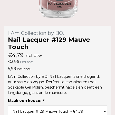
I.Am Collection by BO.
Nail Lacquer #129 Mauve
Touch
€4,79
Incl btw.
€3,96
Excl btw.
5,99
Incl btw.
I.Am Collection by BO. Nail Lacquer is sneldrogend,
duurzaam en vegan. Perfect te combineren met
Soakable Gel Polish, beschermt nagels en geeft een
langdurige, glanzende manicure.
Maak een keuze:
*