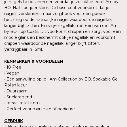
je nagels te beschermen voordat je ze lakt in een I.Am by
BO. Nail Lacquer kleur. De base coat voorkomt dat je
nagels verkleuren, maar zorgt ook voor een goede
hechting op de natuurlijke nagel waardoor de nagellak
langer blijft zitten. Finish je nagellak met een van de I.Am
by BO. Top Coats. Dit voorkomt chippen en zorgt voor een
mooie glans en beschermt ook je nagellak en voorkomt
chippen waardoor de nagellak langer blijft zitten.
Verkrijgbaar in 15ml.
KENMERKEN & VOORDELEN
• 10 Free
• Vegan
• Een aanvulling op je I.Am Collection by BO. Soakable Gel
Polish kleur
• Duurzaam
• Sneldrogend
• Ideaal retail item
• Perfect voor manicure of pedicure
GEBRUIK
1. Bereid de natuurlijke nagel voor zoals gewoonlijk en