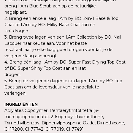
breng I.Am Blue Scrub aan op de natuurlijke
nagelplaat.
2. Breng een enkele laag I.Am by BO. 2-in-1 Base & Top
Coat of I.Am by BO. Milky Base Coat aan en
laat drogen.
3. Breng twee lagen van een I.Am Collection by BO. Nail
Lacquer naar keuze aan. Voor het beste
resultaat laat je elke laag goed drogen voordat je de
volgende laag aanbrengt.
4. Breng één laag I.Am by BO. Super Fast Drying Top Coat
of BO Super Shiny Top Coat aan en laat
drogen.
5. Breng de volgende dagen extra lagen I.Am by BO. Top
Coat aan om de levensduur van je nagellak te
verlengen.
INGREDIËNTEN
Acrylates Copolymer, Pentaerythritol tetra (3-
mercaptopropionate), 2-Isopropyl Thioxanthone,
Trimethylbenzoyl Diphenylphosphine Oxide, Dimethicone,
CI 17200, CI 77742, CI 77019, CI 77491