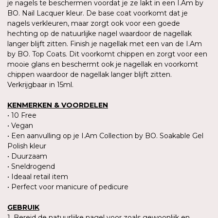
je nagels te beschermen voordat je ze lakt in een I.Am by
BO. Nail Lacquer kleur. De base coat voorkomt dat je
nagels verkleuren, maar zorgt ook voor een goede
hechting op de natuurlijke nagel waardoor de nagellak
langer blijft zitten. Finish je nagellak met een van de I.Am
by BO. Top Coats. Dit voorkomt chippen en zorgt voor een
mooie glans en beschermt ook je nagellak en voorkomt
chippen waardoor de nagellak langer blijft zitten.
Verkrijgbaar in 15ml.
KENMERKEN & VOORDELEN
• 10 Free
• Vegan
• Een aanvulling op je I.Am Collection by BO. Soakable Gel
Polish kleur
• Duurzaam
• Sneldrogend
• Ideaal retail item
• Perfect voor manicure of pedicure
GEBRUIK
1. Bereid de natuurlijke nagel voor zoals gewoonlijk en