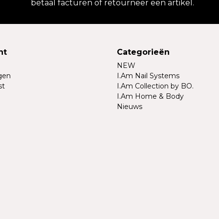
betaal facturen of retourneer een artikel.
nt
Categorieën
NEW
ngen
I.Am Nail Systems
st
I.Am Collection by BO.
I.Am Home & Body
Nieuws