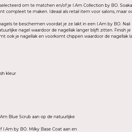
eselecteerd om te matchen en/of je I.Am Collection by BO. Soak
t compleet te maken. Ideaal als retail item voor salons, maar o
agels te beschermen voordat je ze lakt in een I.Am by BO. Nail
urlijke nagel waardoor de nagellak langer blijft zitten. Finish j
 ook je nagellak en voorkomt chippen waardoor de nagellak lang
sh kleur
I.Am Blue Scrub aan op de natuurlijke
of I.Am by BO. Milky Base Coat aan en