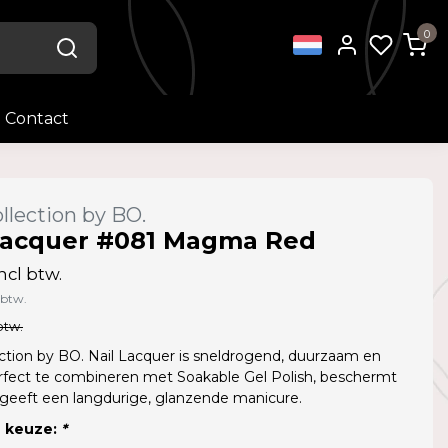
0
Contact
llection by BO.
Lacquer #081 Magma Red
ncl btw.
 btw.
btw.
ction by BO. Nail Lacquer is sneldrogend, duurzaam en
rfect te combineren met Soakable Gel Polish, beschermt
 geeft een langdurige, glanzende manicure.
 keuze:
*