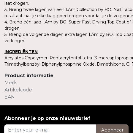
laat drogen.
3. Breng twee lagen van een I.Am Collection by BO. Nail Lacq
resultaat laat je elke laag goed drogen voordat je de volgend
4. Breng één laag I.Am by BO. Super Fast Drying Top Coat of
drogen.
5. Breng de volgende dagen extra lagen I.Am by BO. Top Coat
verlengen.
INGREDIËNTEN
Acrylates Copolymer, Pentaerythritol tetra (3-mercaptopropion
Trimethylbenzoyl Diphenylphosphine Oxide, Dimethicone, CI 1
Product informatie
Merk
Artikelcode
EAN
Abonneer je op onze nieuwsbrief
Abonneer