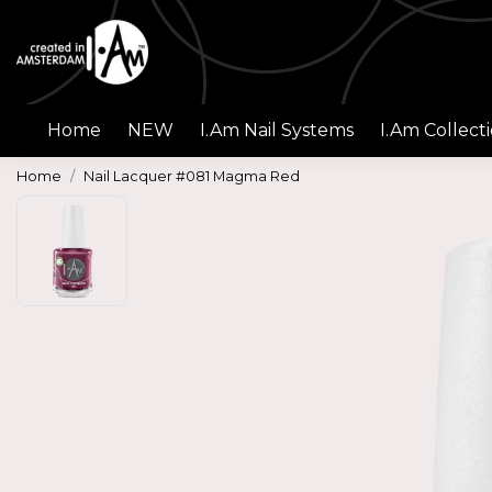
Home
NEW
I.Am Nail Systems
I.Am Collect
Home
Nail Lacquer #081 Magma Red