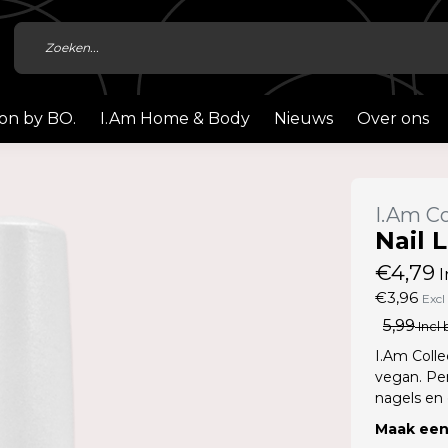
ion by BO.
I.Am Home & Body
Nieuws
Over ons
I.Am Co
Nail 
€4,79
I
€3,96
Excl
5,99
Incl 
I.Am Colle
vegan. Pe
nagels en
Maak een