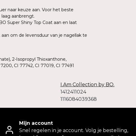
uer naar keuze aan. Voor het beste
e laag aanbrengt.
 BO Super Shiny Top Coat aan en laat
 aan om de levensduur van je nagellak te
ate), 2-Isopropyl Thioxanthone,
7200, CI 77742, CI 77019, CI 77491
I.Am Collection by BO.
1412411024
1116084039368
Mijn account
Snel regelen in je account. Volg je bestelling,