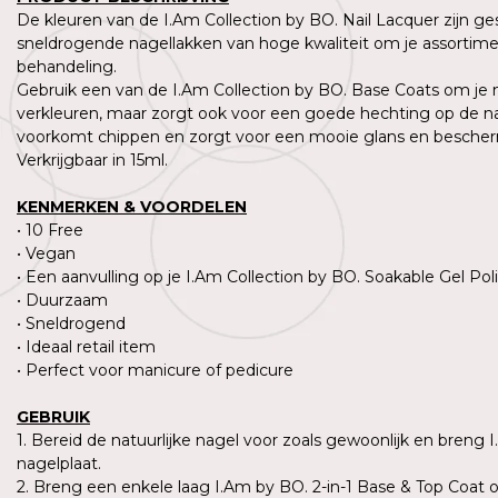
De kleuren van de I.Am Collection by BO. Nail Lacquer zijn g
sneldrogende nagellakken van hoge kwaliteit om je assortimen
behandeling.
Gebruik een van de I.Am Collection by BO. Base Coats om je n
verkleuren, maar zorgt ook voor een goede hechting op de natu
voorkomt chippen en zorgt voor een mooie glans en beschermt
Verkrijgbaar in 15ml.
KENMERKEN & VOORDELEN
• 10 Free
• Vegan
• Een aanvulling op je I.Am Collection by BO. Soakable Gel Poli
• Duurzaam
• Sneldrogend
• Ideaal retail item
• Perfect voor manicure of pedicure
GEBRUIK
1. Bereid de natuurlijke nagel voor zoals gewoonlijk en breng 
nagelplaat.
2. Breng een enkele laag I.Am by BO. 2-in-1 Base & Top Coat 