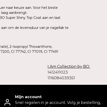
uer naar keuze aan. Voor het beste
e laag aanbrengt.
 BO Super Shiny Top Coat aan en laat
 aan om de levensduur van je nagellak te
ate), 2-Isopropyl Thioxanthone,
7200, CI 77742, CI 77019, CI 77491
I.Am Collection by BO.
1412411023
1116084039351
Mijn account
Snel regelen in je account. Volg je bestelling,