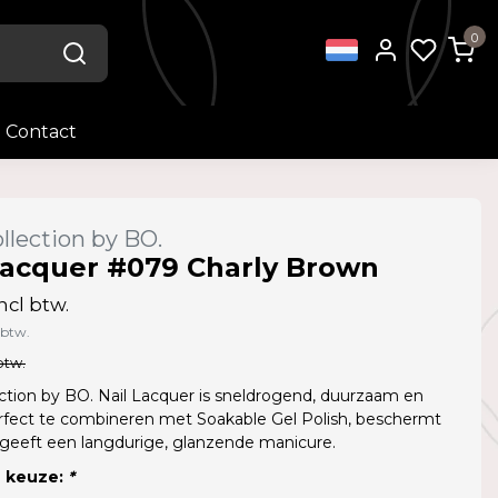
0
Contact
llection by BO.
Lacquer #079 Charly Brown
ncl btw.
 btw.
btw.
ction by BO. Nail Lacquer is sneldrogend, duurzaam en
rfect te combineren met Soakable Gel Polish, beschermt
 geeft een langdurige, glanzende manicure.
 keuze:
*