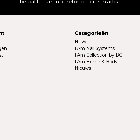
betaal facturen of retourneer een artikel.
nt
Categorieën
NEW
ngen
I.Am Nail Systems
st
I.Am Collection by BO.
I.Am Home & Body
Nieuws