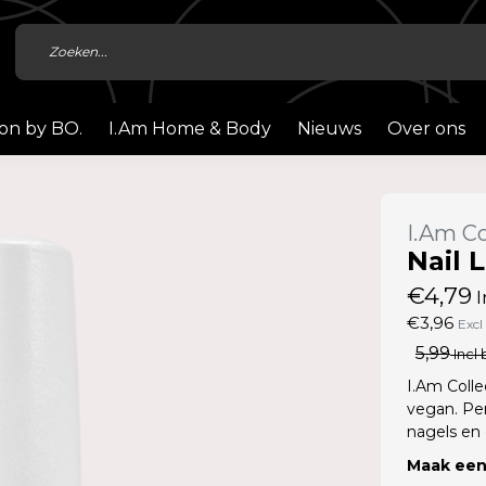
ion by BO.
I.Am Home & Body
Nieuws
Over ons
I.Am Co
Nail 
€4,79
I
€3,96
Excl
5,99
Incl 
I.Am Colle
vegan. Pe
nagels en
Maak een