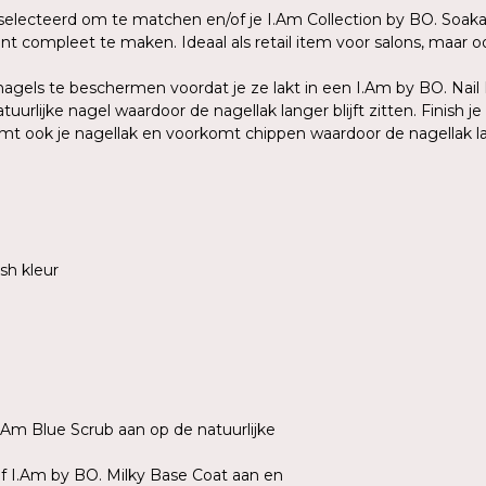
eselecteerd om te matchen en/of je I.Am Collection by BO. Soak
t compleet te maken. Ideaal als retail item voor salons, maar o
agels te beschermen voordat je ze lakt in een I.Am by BO. Nail
urlijke nagel waardoor de nagellak langer blijft zitten. Finish j
 ook je nagellak en voorkomt chippen waardoor de nagellak lang
sh kleur
I.Am Blue Scrub aan op de natuurlijke
of I.Am by BO. Milky Base Coat aan en