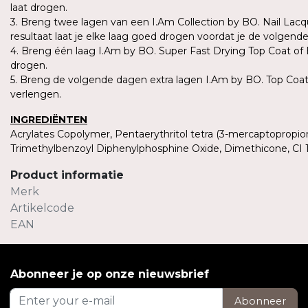
laat drogen.
3. Breng twee lagen van een I.Am Collection by BO. Nail Lacq
resultaat laat je elke laag goed drogen voordat je de volgend
4. Breng één laag I.Am by BO. Super Fast Drying Top Coat of
drogen.
5. Breng de volgende dagen extra lagen I.Am by BO. Top Coat
verlengen.
INGREDIËNTEN
Acrylates Copolymer, Pentaerythritol tetra (3-mercaptopropion
Trimethylbenzoyl Diphenylphosphine Oxide, Dimethicone, CI 1
Product informatie
Merk
Artikelcode
EAN
Abonneer je op onze nieuwsbrief
Abonneer