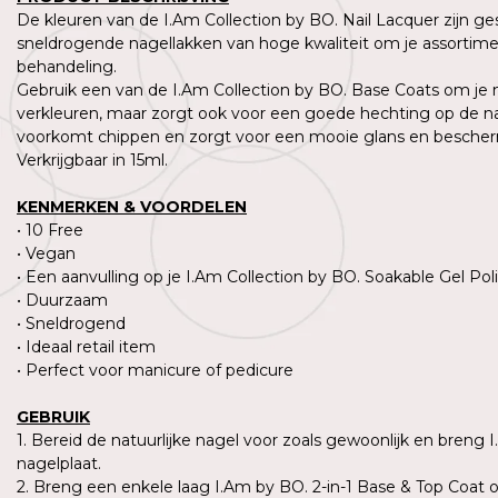
De kleuren van de I.Am Collection by BO. Nail Lacquer zijn g
sneldrogende nagellakken van hoge kwaliteit om je assortimen
behandeling.
Gebruik een van de I.Am Collection by BO. Base Coats om je n
verkleuren, maar zorgt ook voor een goede hechting op de natu
voorkomt chippen en zorgt voor een mooie glans en beschermt
Verkrijgbaar in 15ml.
KENMERKEN & VOORDELEN
• 10 Free
• Vegan
• Een aanvulling op je I.Am Collection by BO. Soakable Gel Poli
• Duurzaam
• Sneldrogend
• Ideaal retail item
• Perfect voor manicure of pedicure
GEBRUIK
1. Bereid de natuurlijke nagel voor zoals gewoonlijk en breng 
nagelplaat.
2. Breng een enkele laag I.Am by BO. 2-in-1 Base & Top Coat 