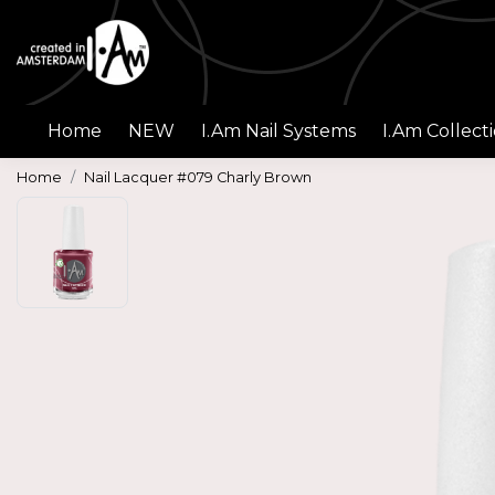
Home
NEW
I.Am Nail Systems
I.Am Collect
Home
Nail Lacquer #079 Charly Brown