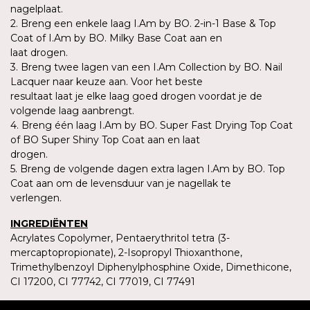
nagelplaat.
2. Breng een enkele laag I.Am by BO. 2-in-1 Base & Top
Coat of I.Am by BO. Milky Base Coat aan en
laat drogen.
3. Breng twee lagen van een I.Am Collection by BO. Nail
Lacquer naar keuze aan. Voor het beste
resultaat laat je elke laag goed drogen voordat je de
volgende laag aanbrengt.
4. Breng één laag I.Am by BO. Super Fast Drying Top Coat
of BO Super Shiny Top Coat aan en laat
drogen.
5. Breng de volgende dagen extra lagen I.Am by BO. Top
Coat aan om de levensduur van je nagellak te
verlengen.
INGREDIËNTEN
Acrylates Copolymer, Pentaerythritol tetra (3-
mercaptopropionate), 2-Isopropyl Thioxanthone,
Trimethylbenzoyl Diphenylphosphine Oxide, Dimethicone,
CI 17200, CI 77742, CI 77019, CI 77491