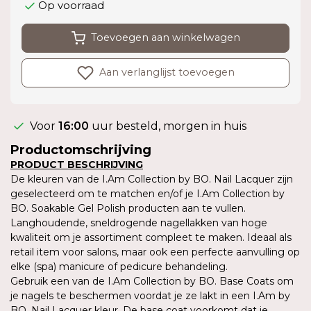
Op voorraad
Toevoegen aan winkelwagen
Aan verlanglijst toevoegen
Voor
16:00
uur besteld, morgen in huis
Productomschrijving
PRODUCT BESCHRIJVING
De kleuren van de I.Am Collection by BO. Nail Lacquer zijn
geselecteerd om te matchen en/of je I.Am Collection by
BO. Soakable Gel Polish producten aan te vullen.
Langhoudende, sneldrogende nagellakken van hoge
kwaliteit om je assortiment compleet te maken. Ideaal als
retail item voor salons, maar ook een perfecte aanvulling op
elke (spa) manicure of pedicure behandeling.
Gebruik een van de I.Am Collection by BO. Base Coats om
je nagels te beschermen voordat je ze lakt in een I.Am by
BO. Nail Lacquer kleur. De base coat voorkomt dat je