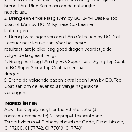
breng I.Am Blue Scrub aan op de natuurlijke
nagelplaat.
2. Breng een enkele laag I.Am by BO. 2-in-1 Base & Top
Coat of I.Am by BO. Milky Base Coat aan en
laat drogen.
3. Breng twee lagen van een I.Am Collection by BO. Nail
Lacquer naar keuze aan. Voor het beste
resultaat laat je elke laag goed drogen voordat je de
volgende laag aanbrengt.
4. Breng één laag I.Am by BO. Super Fast Drying Top Coat
of BO Super Shiny Top Coat aan en laat
drogen.
5. Breng de volgende dagen extra lagen I.Am by BO. Top
Coat aan om de levensduur van je nagellak te
verlengen.
INGREDIËNTEN
Acrylates Copolymer, Pentaerythritol tetra (3-
mercaptopropionate), 2-Isopropyl Thioxanthone,
Trimethylbenzoyl Diphenylphosphine Oxide, Dimethicone,
CI 17200, CI 77742, CI 77019, CI 77491