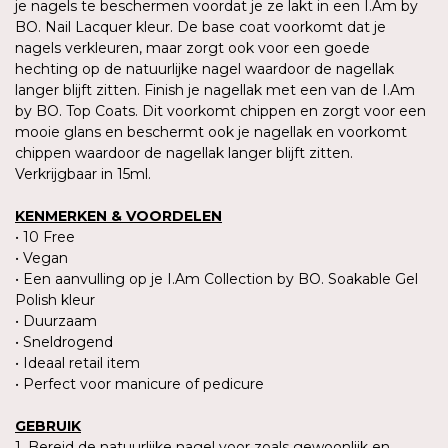
je nagels te beschermen voordat je ze lakt in een I.Am by
BO. Nail Lacquer kleur. De base coat voorkomt dat je
nagels verkleuren, maar zorgt ook voor een goede
hechting op de natuurlijke nagel waardoor de nagellak
langer blijft zitten. Finish je nagellak met een van de I.Am
by BO. Top Coats. Dit voorkomt chippen en zorgt voor een
mooie glans en beschermt ook je nagellak en voorkomt
chippen waardoor de nagellak langer blijft zitten.
Verkrijgbaar in 15ml.
KENMERKEN & VOORDELEN
• 10 Free
• Vegan
• Een aanvulling op je I.Am Collection by BO. Soakable Gel
Polish kleur
• Duurzaam
• Sneldrogend
• Ideaal retail item
• Perfect voor manicure of pedicure
GEBRUIK
1. Bereid de natuurlijke nagel voor zoals gewoonlijk en