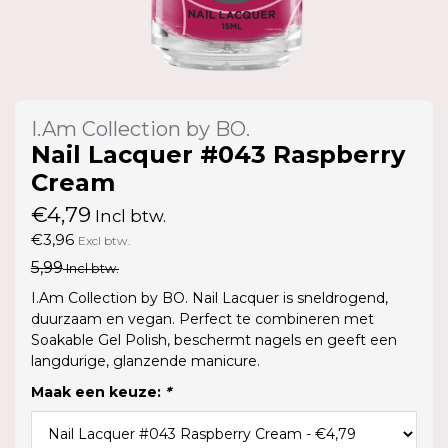
I.Am Collection by BO.
Nail Lacquer #043 Raspberry
Cream
€4,79
Incl btw.
€3,96
Excl btw.
5,99
Incl btw.
I.Am Collection by BO. Nail Lacquer is sneldrogend,
duurzaam en vegan. Perfect te combineren met
Soakable Gel Polish, beschermt nagels en geeft een
langdurige, glanzende manicure.
Maak een keuze:
*