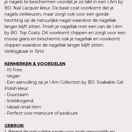
je nagels te beschermen voordat je ze lakt in een I.Am by
BO. Nail Lacquer kleur. De base coat voorkomt dat je
nagels verkleuren, maar zorgt ook voor een goede
hechting op de natuurlijke nagel waardoor de nagellak
langer blijft zitten. Finish je nagellak met een van de I.Am
by BO. Top Coats. Dit voorkomt chippen en zorgt voor een
mooie glans en beschermt ook je nagellak en voorkomt
chippen waardoor de nagellak langer blijft zitten.
Verkrijgbaar in 15ml.
KENMERKEN & VOORDELEN
• 10 Free
• Vegan
• Een aanvulling op je I.Am Collection by BO. Soakable Gel
Polish kleur
• Duurzaam
• Sneldrogend
• Ideaal retail item
• Perfect voor manicure of pedicure
GEBRUIK
1. Bereid de natuurlijke nagel voor zoals gewoonlijk en