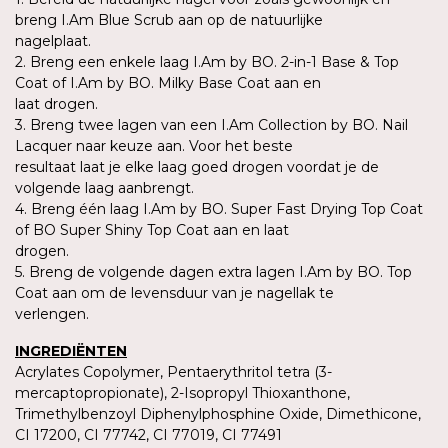
breng I.Am Blue Scrub aan op de natuurlijke
nagelplaat.
2. Breng een enkele laag I.Am by BO. 2-in-1 Base & Top
Coat of I.Am by BO. Milky Base Coat aan en
laat drogen.
3. Breng twee lagen van een I.Am Collection by BO. Nail
Lacquer naar keuze aan. Voor het beste
resultaat laat je elke laag goed drogen voordat je de
volgende laag aanbrengt.
4. Breng één laag I.Am by BO. Super Fast Drying Top Coat
of BO Super Shiny Top Coat aan en laat
drogen.
5. Breng de volgende dagen extra lagen I.Am by BO. Top
Coat aan om de levensduur van je nagellak te
verlengen.
INGREDIËNTEN
Acrylates Copolymer, Pentaerythritol tetra (3-
mercaptopropionate), 2-Isopropyl Thioxanthone,
Trimethylbenzoyl Diphenylphosphine Oxide, Dimethicone,
CI 17200, CI 77742, CI 77019, CI 77491