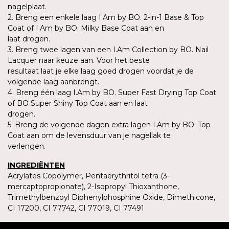
nagelplaat.
2. Breng een enkele laag I.Am by BO. 2-in-1 Base & Top
Coat of I.Am by BO. Milky Base Coat aan en
laat drogen.
3. Breng twee lagen van een I.Am Collection by BO. Nail
Lacquer naar keuze aan. Voor het beste
resultaat laat je elke laag goed drogen voordat je de
volgende laag aanbrengt.
4. Breng één laag I.Am by BO. Super Fast Drying Top Coat
of BO Super Shiny Top Coat aan en laat
drogen.
5. Breng de volgende dagen extra lagen I.Am by BO. Top
Coat aan om de levensduur van je nagellak te
verlengen.
INGREDIËNTEN
Acrylates Copolymer, Pentaerythritol tetra (3-
mercaptopropionate), 2-Isopropyl Thioxanthone,
Trimethylbenzoyl Diphenylphosphine Oxide, Dimethicone,
CI 17200, CI 77742, CI 77019, CI 77491