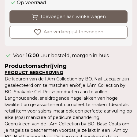
Op voorraad
Toevoegen aan winkelwagen
Aan verlanglijst toevoegen
Voor
16:00
uur besteld, morgen in huis
Productomschrijving
PRODUCT BESCHRIJVING
De kleuren van de I.Am Collection by BO. Nail Lacquer zijn
geselecteerd om te matchen en/of je I.Am Collection by
BO. Soakable Gel Polish producten aan te vullen.
Langhoudende, sneldrogende nagellakken van hoge
kwaliteit om je assortiment compleet te maken. Ideaal als
retail item voor salons, maar ook een perfecte aanvulling op
elke (spa) manicure of pedicure behandeling.
Gebruik een van de I.Am Collection by BO. Base Coats om
je nagels te beschermen voordat je ze lakt in een I.Am by
BO. Nail Lacquer kleur. De base coat voorkomt dat je