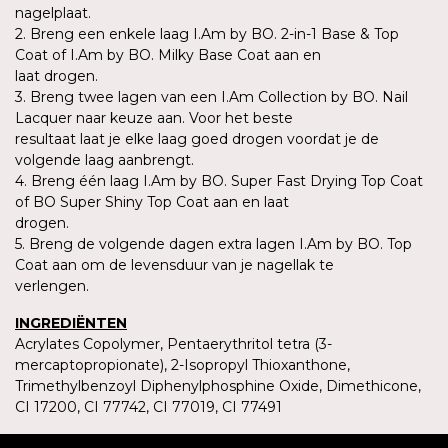
nagelplaat.
2. Breng een enkele laag I.Am by BO. 2-in-1 Base & Top
Coat of I.Am by BO. Milky Base Coat aan en
laat drogen.
3. Breng twee lagen van een I.Am Collection by BO. Nail
Lacquer naar keuze aan. Voor het beste
resultaat laat je elke laag goed drogen voordat je de
volgende laag aanbrengt.
4. Breng één laag I.Am by BO. Super Fast Drying Top Coat
of BO Super Shiny Top Coat aan en laat
drogen.
5. Breng de volgende dagen extra lagen I.Am by BO. Top
Coat aan om de levensduur van je nagellak te
verlengen.
INGREDIËNTEN
Acrylates Copolymer, Pentaerythritol tetra (3-
mercaptopropionate), 2-Isopropyl Thioxanthone,
Trimethylbenzoyl Diphenylphosphine Oxide, Dimethicone,
CI 17200, CI 77742, CI 77019, CI 77491