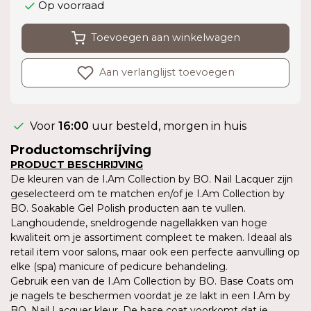
Op voorraad
Toevoegen aan winkelwagen
Aan verlanglijst toevoegen
Voor
16:00
uur besteld, morgen in huis
Productomschrijving
PRODUCT BESCHRIJVING
De kleuren van de I.Am Collection by BO. Nail Lacquer zijn
geselecteerd om te matchen en/of je I.Am Collection by
BO. Soakable Gel Polish producten aan te vullen.
Langhoudende, sneldrogende nagellakken van hoge
kwaliteit om je assortiment compleet te maken. Ideaal als
retail item voor salons, maar ook een perfecte aanvulling op
elke (spa) manicure of pedicure behandeling.
Gebruik een van de I.Am Collection by BO. Base Coats om
je nagels te beschermen voordat je ze lakt in een I.Am by
BO. Nail Lacquer kleur. De base coat voorkomt dat je