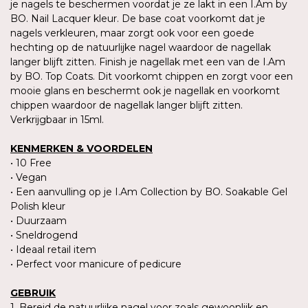
je nagels te beschermen voordat je ze lakt in een I.Am by
BO. Nail Lacquer kleur. De base coat voorkomt dat je
nagels verkleuren, maar zorgt ook voor een goede
hechting op de natuurlijke nagel waardoor de nagellak
langer blijft zitten. Finish je nagellak met een van de I.Am
by BO. Top Coats. Dit voorkomt chippen en zorgt voor een
mooie glans en beschermt ook je nagellak en voorkomt
chippen waardoor de nagellak langer blijft zitten.
Verkrijgbaar in 15ml.
KENMERKEN & VOORDELEN
• 10 Free
• Vegan
• Een aanvulling op je I.Am Collection by BO. Soakable Gel
Polish kleur
• Duurzaam
• Sneldrogend
• Ideaal retail item
• Perfect voor manicure of pedicure
GEBRUIK
1. Bereid de natuurlijke nagel voor zoals gewoonlijk en