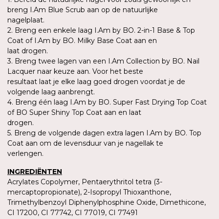
breng I.Am Blue Scrub aan op de natuurlijke
nagelplaat.
2. Breng een enkele laag I.Am by BO. 2-in-1 Base & Top
Coat of I.Am by BO. Milky Base Coat aan en
laat drogen.
3. Breng twee lagen van een I.Am Collection by BO. Nail
Lacquer naar keuze aan. Voor het beste
resultaat laat je elke laag goed drogen voordat je de
volgende laag aanbrengt.
4. Breng één laag I.Am by BO. Super Fast Drying Top Coat
of BO Super Shiny Top Coat aan en laat
drogen.
5. Breng de volgende dagen extra lagen I.Am by BO. Top
Coat aan om de levensduur van je nagellak te
verlengen.
INGREDIËNTEN
Acrylates Copolymer, Pentaerythritol tetra (3-
mercaptopropionate), 2-Isopropyl Thioxanthone,
Trimethylbenzoyl Diphenylphosphine Oxide, Dimethicone,
CI 17200, CI 77742, CI 77019, CI 77491