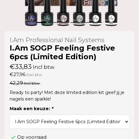
I.Am Professional Nail Systems
I.Am SOGP Feeling Festive
6pcs (Limited Edition)
€33,83
Incl btw.
€27,96
Excl btw.
42,29
Incl btw.
Ready to party! Met deze limited edition kit geef jij je
nagels een sparkle!
Maak een keuze:
*
Op voorraad