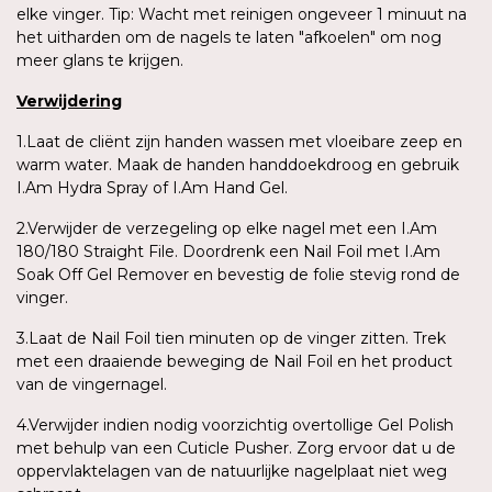
elke vinger. Tip: Wacht met reinigen ongeveer 1 minuut na
het uitharden om de nagels te laten "afkoelen" om nog
meer glans te krijgen.
Verwijdering
1.Laat de cliënt zijn handen wassen met vloeibare zeep en
warm water. Maak de handen handdoekdroog en gebruik
I.Am Hydra Spray of I.Am Hand Gel.
2.Verwijder de verzegeling op elke nagel met een I.Am
180/180 Straight File. Doordrenk een Nail Foil met I.Am
Soak Off Gel Remover en bevestig de folie stevig rond de
vinger.
3.Laat de Nail Foil tien minuten op de vinger zitten. Trek
met een draaiende beweging de Nail Foil en het product
van de vingernagel.
4.Verwijder indien nodig voorzichtig overtollige Gel Polish
met behulp van een Cuticle Pusher. Zorg ervoor dat u de
oppervlaktelagen van de natuurlijke nagelplaat niet weg