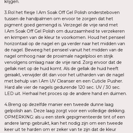
krijgen.
3.Rol het flesje I.Am Soak Off Gel Polish ondersteboven
tussen de handpalmen om ervoor te zorgen dat het
pigment goed gemengd is. Verzegel de vrije rand met
I.Am Soak Off Gel Polish om duurzaamheid te verzekeren
en krimpen van de kleur te voorkomen. Houd het penseel
horizontaal op de nagel en ga verder naar het midden van
de nagel. Beweeg het penseel vanuit het midden van de
nagel omhoog naar de proximale nagelplooi en strijk
vervolgens omlaag naar de vrije rand. Zorg ervoor dat de
gellak niet op de huid komt. Als de gellak de huid heeft
geraakt, verwijder dit dan voor het uitharden van de nagel
met behulp van I.Am UV Cleanser en een Cuticle Pusher.
Hard alle vier de nagels gedurende 120 sec. UV / 30 sec.
LED uit. Herhaal het proces op de andere hand en duimen.
4.Breng op dezelfde manier een tweede dunne laag
gelpolish aan. Deze laag zorgt voor een volledige dekking.
OPMERKING: als u een sterk gepigmenteerde tint of een
andere lamp gebruikt, kan het nodig zijn om een tweede
keer uit te harden om er zeker van te zijn dat de kleur