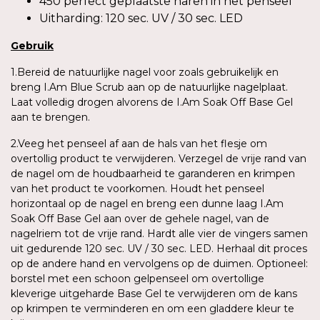
450 perfect geplaatste haren in het penseel
Uitharding: 120 sec. UV / 30 sec. LED
Gebruik
1.Bereid de natuurlijke nagel voor zoals gebruikelijk en
breng I.Am Blue Scrub aan op de natuurlijke nagelplaat.
Laat volledig drogen alvorens de I.Am Soak Off Base Gel
aan te brengen.
2.Veeg het penseel af aan de hals van het flesje om
overtollig product te verwijderen. Verzegel de vrije rand van
de nagel om de houdbaarheid te garanderen en krimpen
van het product te voorkomen. Houdt het penseel
horizontaal op de nagel en breng een dunne laag I.Am
Soak Off Base Gel aan over de gehele nagel, van de
nagelriem tot de vrije rand. Hardt alle vier de vingers samen
uit gedurende 120 sec. UV / 30 sec. LED. Herhaal dit proces
op de andere hand en vervolgens op de duimen. Optioneel:
borstel met een schoon gelpenseel om overtollige
kleverige uitgeharde Base Gel te verwijderen om de kans
op krimpen te verminderen en om een gladdere kleur te