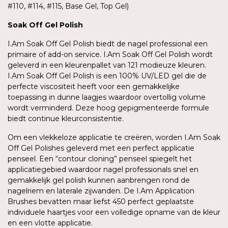
#110, #114, #115, Base Gel, Top Gel)
Soak
Off Gel
Polish
I.Am Soak Off Gel Polish biedt de nagel professional een
primaire of add-on service. I.Am Soak Off Gel Polish wordt
geleverd in een kleurenpallet van 121 modieuze kleuren.
I.Am Soak Off Gel Polish is een 100% UV/LED gel die de
perfecte viscositeit heeft voor een gemakkelijke
toepassing in dunne laagjes waardoor overtollig volume
wordt verminderd. Deze hoog gepigmenteerde formule
biedt continue kleurconsistentie.
Om een vlekkeloze applicatie te creëren, worden I.Am Soak
Off Gel Polishes geleverd met een perfect applicatie
penseel. Een “contour cloning” penseel spiegelt het
applicatiegebied waardoor nagel professionals snel en
gemakkelijk gel polish kunnen aanbrengen rond de
nagelriem en laterale zijwanden. De I.Am Application
Brushes bevatten maar liefst 450 perfect geplaatste
individuele haartjes voor een volledige opname van de kleur
en een vlotte applicatie.