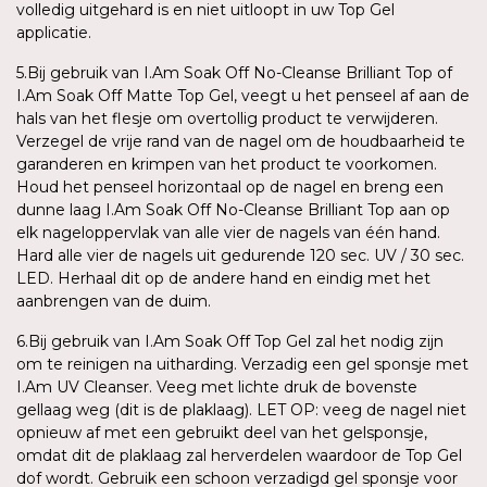
volledig uitgehard is en niet uitloopt in uw Top Gel
applicatie.
5.Bij gebruik van I.Am Soak Off No-Cleanse Brilliant Top of
I.Am Soak Off Matte Top Gel, veegt u het penseel af aan de
hals van het flesje om overtollig product te verwijderen.
Verzegel de vrije rand van de nagel om de houdbaarheid te
garanderen en krimpen van het product te voorkomen.
Houd het penseel horizontaal op de nagel en breng een
dunne laag I.Am Soak Off No-Cleanse Brilliant Top aan op
elk nageloppervlak van alle vier de nagels van één hand.
Hard alle vier de nagels uit gedurende 120 sec. UV / 30 sec.
LED. Herhaal dit op de andere hand en eindig met het
aanbrengen van de duim.
6.Bij gebruik van I.Am Soak Off Top Gel zal het nodig zijn
om te reinigen na uitharding. Verzadig een gel sponsje met
I.Am UV Cleanser. Veeg met lichte druk de bovenste
gellaag weg (dit is de plaklaag). LET OP: veeg de nagel niet
opnieuw af met een gebruikt deel van het gelsponsje,
omdat dit de plaklaag zal herverdelen waardoor de Top Gel
dof wordt. Gebruik een schoon verzadigd gel sponsje voor